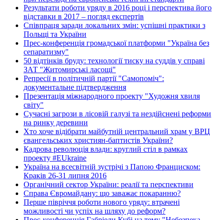
Результати роботи уряду в 2016 році і перспектива його
відставки в 2017 – погляд експертів
Співпраця заради локальних змін: успішні практики з
Польщі та України
Прес-конференція громадської платформи "Україна без
сепаратизму"
50 відтінків бруду: технології тиску на суддів у справі
ЗАТ "Житомирські ласощі"
Репресії в політичній партії "Самопоміч":
документальне підтвердження
Презентація міжнародного проекту "Художня хвиля
світу"
Сучасні загрози в лісовій галузі та нездійснені реформи
на ринку деревини
Хто хоче відібрати майбутній центральний храм у ВРЦ
євангельських християн-баптистів України?
Кадрова революція влади: круглий стіл в рамках
проекту #EUkraine
Україна на всесвітній зустрічі з Папою Франциском:
Краків 26-31 липня 2016
Органічний сектор України: реалії та перспективи
Справа Євромайдану: що заважає покаранню?
Перше півріччя роботи нового уряду: втрачені
можливості чи успіх на шляху до реформ?
Прес-конференція Габріели Кубі на тему "Небезпека