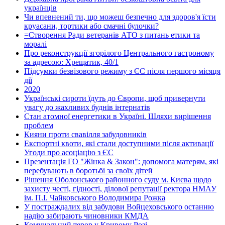
українців
Чи впевнений ти, що можеш безпечно для здоров'я їсти
круасани, тортики або смачні булочки?
=Створення Ради ветеранів АТО з питань етики та
моралі
Про реконструкції згорілого Центрального гастроному
за адресою: Хрещатик, 40/1
Підсумки безвізового режиму з ЄС після першого місяця
дії
2020
Українські сироти їдуть до Європи, щоб привернути
увагу до жахливих буднів інтернатів
Стан атомної енергетики в Україні. Шляхи вирішення
проблем
Кияни проти свавілля забудовників
Експортні квоти, які стали доступними після активації
Угоди про асоціацію з ЄС
Презентація ГО "Жінка & Закон": допомога матерям, які
перебувають в боротьбі за своїх дітей
Рішення Оболонського районного суду м. Києва щодо
захисту честі, гідності, ділової репутації ректора НМАУ
ім. П.І. Чайковського Володимира Рожка
У постраждалих від забудови Войцеховського останню
надію забирають чиновники КМДА
Комунальний терор у Кривому Розі