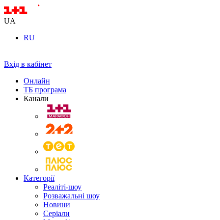
UA
RU
Вхід в кабінет
Онлайн
ТБ програма
Канали
Категорії
Реаліті-шоу
Розважальні шоу
Новини
Серіали