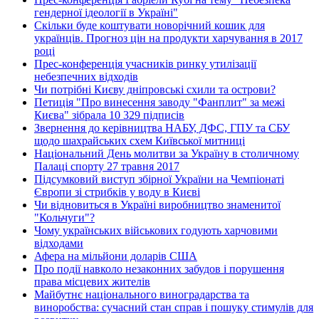
гендерної ідеології в Україні"
Скільки буде коштувати новорічний кошик для
українців. Прогноз цін на продукти харчування в 2017
році
Прес-конференція учасників ринку утилізації
небезпечних відходів
Чи потрібні Києву дніпровські схили та острови?
Петиція "Про винесення заводу "Фанплит" за межі
Києва" зібрала 10 329 підписів
Звернення до керівництва НАБУ, ДФС, ГПУ та СБУ
щодо шахрайських схем Київської митниці
Національний День молитви за Україну в столичному
Палаці спорту 27 травня 2017
Підсумковий виступ збірної України на Чемпіонаті
Європи зі стрибків у воду в Києві
Чи відновиться в Україні виробництво знаменитої
"Кольчуги"?
Чому українських військових годують харчовими
відходами
Афера на мільйони доларів США
Про події навколо незаконних забудов і порушення
права місцевих жителів
Майбутнє національного виноградарства та
виноробства: сучасний стан справ і пошуку стимулів для