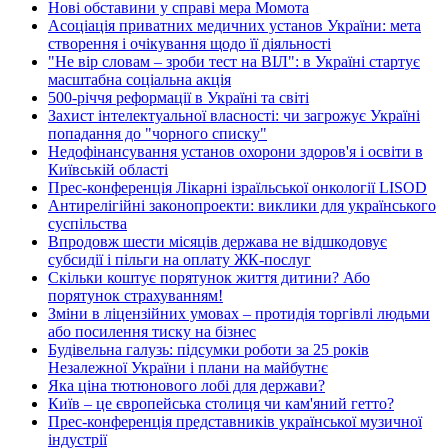
Нові обставини у справі мера Момота
Асоціація приватних медичних установ України: мета
створення і очікування щодо її діяльності
"Не вір словам – зроби тест на ВІЛ": в Україні стартує
масштабна соціальна акція
500-річчя реформації в Україні та світі
Захист інтелектуальної власності: чи загрожує Україні
попадання до "чорного списку"
Недофінансування установ охорони здоров'я і освіти в
Київській області
Прес-конференція Лікарні ізраїльської онкології LISOD
Антирелігійні законопроекти: виклики для українського
суспільства
Впродовж шести місяців держава не відшкодовує
субсидії і пільги на оплату ЖК-послуг
Скільки коштує порятунок життя дитини? Або
порятунок страхуванням!
Зміни в ліцензійних умовах – протидія торгівлі людьми
або посилення тиску на бізнес
Будівельна галузь: підсумки роботи за 25 років
Незалежної України і плани на майбутнє
Яка ціна тютюнового лобі для держави?
Київ – це європейська столиця чи кам'яний гетто?
Прес-конференція представників української музичної
індустрії