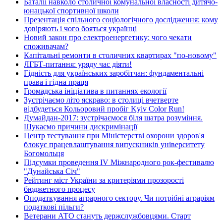
Баталії навколо столичної комунальної власності дитячо-
юнацької спортивної школи
Презентація спільного соціологічного дослідження: кому
довіряють і чого бояться українці
Новий закон про електроенергетику: чого чекати
споживачам?
Капітальні ремонти в столичних квартирах "по-новому"
ЛГБТ-питання: уряду час діяти!
Гідність для українських заробітчан: фундаментальні
права і гідна праця
Громадська ініціатива в питаннях екології
Зустрічаємо літо яскраво: в столиці вчетверте
відбудеться Кольоровий пробіг Kyiv Color Run!
Думайдан-2017: зустрічаємося біля шатра розуміння.
Шукаємо причини дискримінації
Центр тестування при Міністерстві охорони здоров'я
блокує працевлаштування випускників університету
Богомольця
Підсумки проведення IV Міжнародного рок-фестивалю
"Дунайська Січ"
Рейтинг міст України за критеріями прозорості
бюджетного процесу
Оподаткування аграрного сектору. Чи потрібні аграріям
податкові пільги?
Ветерани АТО стануть держслужбовцями. Старт