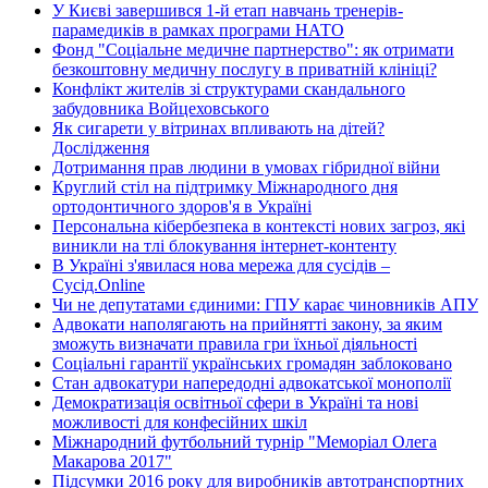
У Києві завершився 1-й етап навчань тренерів-
парамедиків в рамках програми НАТО
Фонд "Соціальне медичне партнерство": як отримати
безкоштовну медичну послугу в приватній клініці?
Конфлікт жителів зі структурами скандального
забудовника Войцеховського
Як сигарети у вітринах впливають на дітей?
Дослідження
Дотримання прав людини в умовах гібридної війни
Круглий стіл на підтримку Міжнародного дня
ортодонтичного здоров'я в Україні
Персональна кібербезпека в контексті нових загроз, які
виникли на тлі блокування інтернет-контенту
В Україні з'явилася нова мережа для сусідів –
Сусід.Online
Чи не депутатами єдиними: ГПУ карає чиновників АПУ
Адвокати наполягають на прийнятті закону, за яким
зможуть визначати правила гри їхньої діяльності
Соціальні гарантії українських громадян заблоковано
Стан адвокатури напередодні адвокатської монополії
Демократизація освітньої сфери в Україні та нові
можливості для конфесійних шкіл
Міжнародний футбольний турнір "Меморіал Олега
Макарова 2017"
Підсумки 2016 року для виробників автотранспортних