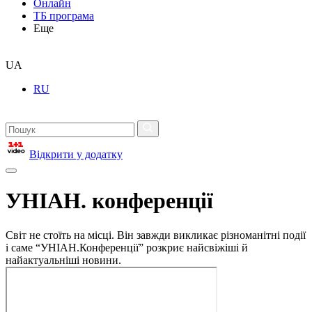
Онлайн
ТБ програма
Еще
UA
RU
Відкрити у додатку
УНІАН. конференції
Світ не стоїть на місці. Він завжди викликає різноманітні події
і саме “УНІАН.Конференції” розкриє найсвіжіші й
найактуальніші новини.