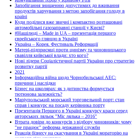
Запобігання знищенню допустимих до вживання
продуктів харчування з метою запобігання голоду в
країні
Куди поділися вже звичні і компактно розташовані
автомобільні газозаправні станції у Києві?
#Нашілюді – Made in UA – презентація першого
єврейського глянцю в Україні
Україна – Корея. Фестиваль Реформації
Матері-підприємці проти цинізму та чиновницького
свавілля київської влади: хто кого?
Нові лідери Соціалістичної партії України про стратегію
розвитку партії
2021
Інформаційна війна щодо Чорнобильської АЕС:
причини і наслідки
Бізнес на школярах: як з дитинства формується
тютюнова залежність?
Маріупольський морський торговельний порт: стан
справ і конкурс на посаду керівника порту
Презентація Першого в Україні конкурсу краси серед
авторських ляльок "Міс лялька – 2016"
Втрата довіри до конкурсів з відбору чиновників: чому
"не працює" реформа державної служби
Реакція бізнесу на скасування в Україні мораторію на