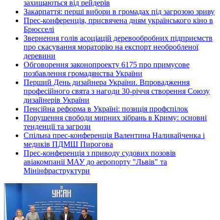
захищаються від рейдерів
Закарпаття: перші вибори в громадах під загрозою зриву
Прес-конференція, присвячена дням українського кіно в
Брюсселі
Звернення голів асоціацій деревообробних підприємств
про скасування мораторію на експорт необробленої
деревини
Обговорення законопроекту 6175 про примусове
позбавлення громадянства України
Перший День дизайнера України. Впровадження
професійного свята з нагоди 30-річчя створення Союзу
дизайнерів України
Пенсійна реформа в Україні: позиція профспілок
Порушення свободи мирних зібрань в Криму: основні
тенденції та загрози
Спільна прес-конференція Валентина Наливайченка і
медиків ПДМШ Пирогова
Прес-конференція з приводу судових позовів
авіакомпанії МАУ до аеропорту "Львів" та
Мінінфраструктури