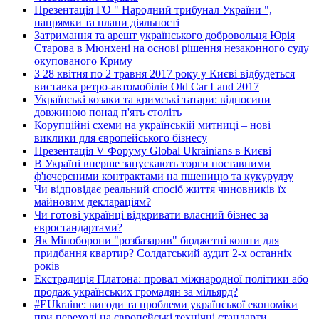
Презентація ГО " Народний трибунал України ",
напрямки та плани діяльності
Затримання та арешт українського добровольця Юрія
Старова в Мюнхені на основі рішення незаконного суду
окупованого Криму
З 28 квітня по 2 травня 2017 року у Києві відбудеться
виставка ретро-автомобілів Old Car Land 2017
Українські козаки та кримські татари: відносини
довжиною понад п'ять століть
Корупційні схеми на українській митниці – нові
виклики для європейського бізнесу
Презентація V Форуму Global Ukrainians в Києві
В Україні вперше запускають торги поставними
ф'ючерсними контрактами на пшеницю та кукурудзу
Чи відповідає реальний спосіб життя чиновників їх
майновим деклараціям?
Чи готові українці відкривати власний бізнес за
євростандартами?
Як Міноборони "розбазарив" бюджетні кошти для
придбання квартир? Солдатський аудит 2-х останніх
років
Екстрадиція Платона: провал міжнародної політики або
продаж українських громадян за мільярд?
#EUkraine: вигоди та проблеми української економіки
при переході на європейські технічні стандарти