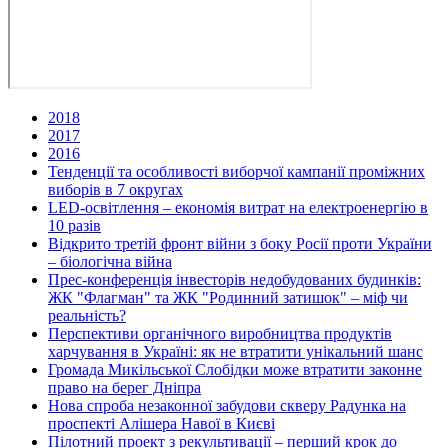
2018
2017
2016
Тенденції та особливості виборчої кампанії проміжних
виборів в 7 округах
LED-освітлення – економія витрат на електроенергію в
10 разів
Відкрито третій фронт війни з боку Росії проти України
– біологічна війна
Прес-конференція інвесторів недобудованих будинків:
ЖК "Флагман" та ЖК "Родинний затишок" – міф чи
реальність?
Перспективи органічного виробництва продуктів
харчування в Україні: як не втратити унікальний шанс
Громада Микільської Слобідки може втратити законне
право на берег Дніпра
Нова спроба незаконної забудови скверу Радунка на
проспекті Алішера Навої в Києві
Пілотний проект з рекультивації – перший крок до