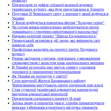
розвитку
Презентація та дефіле спільної колекції відомих
українських кутюр'є, яка буде представлена в Торонто
Підсумки ІІ Чемпіонату світу з хортингу, який відбувся в
Україні
У Києві відбудеться новорічна феєрія "Холодне серце"
Чи готові жінки-переселенки мобілізуватися проти
домашнього і гендерно-орієнтованого насильства?
Науково-освітній проект "Школа Ендокринолога"
Громадський активізм в дії: люди, які змінюють світ
навколо себе
Профспілки виходять на протест проти Трудового
кодексу
Перше засідання з питань, пов'язаних з множинним
громадянством і захистом прав національних меншин
В Україні оголосять про запуск сервісу з надання
допомоги в припиненні тютюнопаління
Як Україні не потонути у смітті?
Стоп корупції! Жителі Бахмацького району
Чернігівщини виступають проти злочинців при владі
Стан сучасної української адвокатури напередодні
введення адвокатської монополії
Презентація соціального проекту H-road
Затока знову в епіцентрі уваги: спроби приватизувати
морське узбережжя курортного містечка тривають