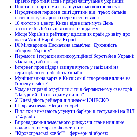
Ізраїлю про тимчасове працевлаштування українців
Політичні партії: ми фінансуємо, ми контролюємо
Народження першої в світі дитини від "трьох батьків"
після пронуклеарного перенесення ядер
18 лютого в центрі Києва відзначатимуть День
захисників Дебальцевського плацдарму
Місце України в рейтингу щасливих країн до звіту про
щастя World Happiness Report
ІХ Міжнародна Пасхальна асамблея "Духовність
об'єднує Україну"
Перемоги і поразки антикорупційної боротьби в Україні:
міжнародний погляд
Інтернет-провайдера звинувачують у зазіханні на
територіальну цілісність України
Муніципальна варта в Києві: як її створення вплине на
безпеку в місті?
Чому насправді отруїлися діти в бердянському санаторії
"Лазурний" і хто в цьому винен?
У Києві діють рейдери під знаком ЮНЕСКО
Шахраям немає місця в спорті
Підлітки вимагають усунути бар'єри в тестуванні на ВІЛ
з 14 років
Впровадження земельного ринку: чи стане нинішнє
подовження мораторію останнім
"Кіровоградські ковбої" – фермери зі зброєю