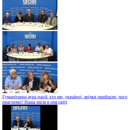
Гуманітарна аура нації: хто ми, українці, звідки прийшли, чого
прагнемо? Наша місія в цім світі