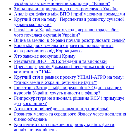
засобів та автокомпонентів корпорації "Еталон"
Зміна правил приєднань до електромереж в Україні
Аналіз конфліктів між ВПО і приймаючими громадами
Круглий стіл на тему "Перспективи розвитку сучасної
української науки"
Ратифікація Харківських угод і державна зрада або з
чого почалася окупація України?
Війна за землю: в Україні почали розстрілювати селян?
Боротьба двох земельних проектів: провладного і
альтернативного від Корнацького
Хто заважає деокупації Криму
Результати ЗНО – 2016: тенденції та висновки
Прес-конференція Джамали і передпоказ кліпу на
композицію "1944"
Круглий стіл в рамках проекту УНІАН-АГРО на тему:
"Ринок землі в Україні: бути чи не бути?"
Інвестор в Затоці – міф чи реальність? Один з кращих
курортів України хочуть вивести в офшор?
Генпрокуратура не виконала рішення КСУ і примушує
до цього інших?
Антитютюнові рейди – кальянні під прицілом!
Розвиток малого та середнього бізнесу через посилення
бізнес-об'єднань
Критичний стан споживчого ринку країни: факти,
аналіз, пошук рішень