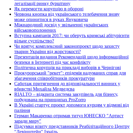
легалізації ринку бурштину
Як перемогти корупцію в обороні
Червона кнопка від українського телебачення знову
може опинитися в руках Януковича
Міжнародний досвід у звільненні українських
військовополонених
Вступна кампанія 2017: чи оберуть кримські абітурієнти
вільне суспільство?
Чи врятує комплексний законопроект щодо захисту
тварин України від жорстокості?
Презентація видання Рекомендацій щодо інформаційної
безпеки в Інтернеті під час конфлікту
Політична корупція на прикладі виборів в Чернігові
Прокурорський "рекет": епідемія надуманих справ для
збагачення співробітників прокуратури
Саботаж притягнення до відповідальності винних у
вбивстві Михайла Медведєва
RIALTO – відкрита система закупівель для бізнесу,
побудована на принципах ProZorro
В Україні стартує проект допомоги курцям у відмові від
паління
Герман Макаренко отримав титул ЮНЕСКО "Артист
заради миру"
Підсумки візиту представників Реабілітаційного Центру
"Левінштейн" Ізраїль