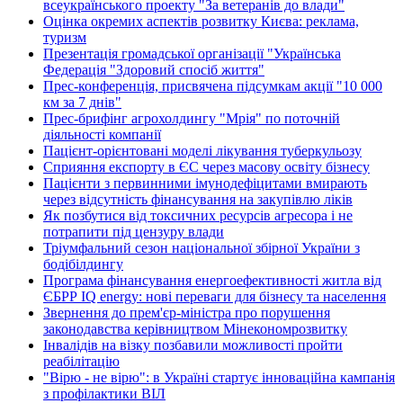
всеукраїнського проекту "За ветеранів до влади"
Оцінка окремих аспектів розвитку Києва: реклама,
туризм
Презентація громадської організації "Українська
Федерація "Здоровий спосіб життя"
Прес-конференція, присвячена підсумкам акції "10 000
км за 7 днів"
Прес-брифінг агрохолдингу "Мрія" по поточній
діяльності компанії
Пацієнт-орієнтовані моделі лікування туберкульозу
Сприяння експорту в ЄС через масову освіту бізнесу
Пацієнти з первинними імунодефіцитами вмирають
через відсутність фінансування на закупівлю ліків
Як позбутися від токсичних ресурсів агресора і не
потрапити під цензуру влади
Тріумфальний сезон національної збірної України з
бодібілдингу
Програма фінансування енергоефективності житла від
ЄБРР IQ energy: нові переваги для бізнесу та населення
Звернення до прем'єр-міністра про порушення
законодавства керівництвом Мінекономрозвитку
Інвалідів на візку позбавили можливості пройти
реабілітацію
"Вірю - не вірю": в Україні стартує інноваційна кампанія
з профілактики ВІЛ