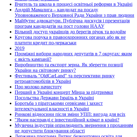
Вчитель та школа в процесі освітньої реформи в Україні
Андрій Мамалига – кандидат на посаду
Уповноваженого Верховної Ради України з прав людини
Майбутнє адвокатури. Публічна дискусія і презентація
програм кандидатів на пост голови НААУ
Вільний доступ українців до берегів річок та водойм
Кругова порука в правоохоронних органах або як не
платити кредит по-черкаськи
2019
Проміжні вибори народних депутатів в 7 округах: яким
є якість кампанії?
Виробництво та експорт зерна. Як зберегти позиції
України на світовому ринку?
Фестиваль "OldCarLand" та перспективи ринку
ретроавтомобілів в Україні
Про молоко начистоту
Перший в Україні концерт Мінца за підтримки
Посольства Держави Ізраїль в Україні
Боротьба з піратськими сервісами і захист
інтелектуальної власності в Україні
Ринкові відносини після зміни УПП: вигода для всіх
"Яким насправді є інвестиційний клімат в країні?
Музична індустрія оприлюднить звернення з проханням
не допустити блокування області
Державна програма Литви: безкоштовна освіта для