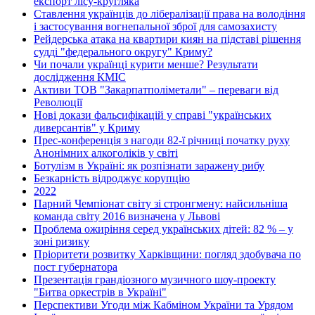
експорт лісу-кругляка
Ставлення українців до лібералізації права на володіння
і застосування вогнепальної зброї для самозахисту
Рейдерська атака на квартири киян на підставі рішення
судді "федерального округу" Криму?
Чи почали українці курити менше? Результати
дослідження КМІС
Активи ТОВ "Закарпатполіметали" – переваги від
Революції
Нові докази фальсифікацій у справі "українських
диверсантів" у Криму
Прес-конференція з нагоди 82-ї річниці початку руху
Анонімних алкоголіків у світі
Ботулізм в Україні: як розпізнати заражену рибу
Безкарність відроджує корупцію
2022
Парний Чемпіонат світу зі стронгмену: найсильніша
команда світу 2016 визначена у Львові
Проблема ожиріння серед українських дітей: 82 % – у
зоні ризику
Пріоритети розвитку Харківщини: погляд здобувача по
пост губернатора
Презентація грандіозного музичного шоу-проекту
"Битва оркестрів в Україні"
Перспективи Угоди між Кабміном України та Урядом