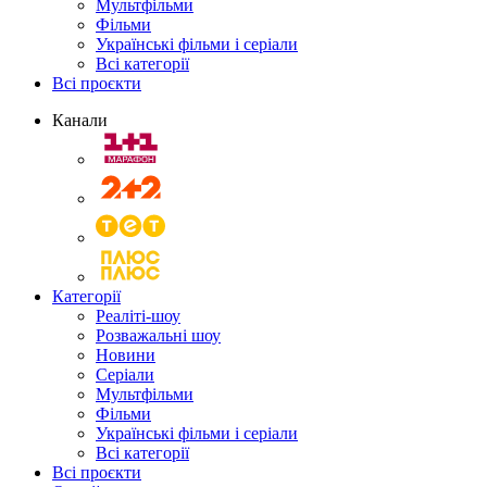
Мультфільми
Фільми
Українські фільми і серіали
Всі категорії
Всі проєкти
Канали
Категорії
Реаліті-шоу
Розважальні шоу
Новини
Серіали
Мультфільми
Фільми
Українські фільми і серіали
Всі категорії
Всі проєкти