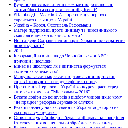
Куди поділися вже звичні і компактно розташовані
автомобільні газозаправні станції у Києві?
#Нашілюді – Made in UA – презентація першого
єврейського глянцю в Україні
Україна – Корея. Фестиваль Реформації
Матері-підприємці проти цинізму та чиновницького
свавілля київської влади: хто кого?
Нові лідери Соціалістичної партії України про стратегію
розвитку партії
2021
Інформаційна війна щодо Чорнобильської АЕС:
причини і наслідки
Бізнес на школярах: як з дитинства формується
тютюнова залежність?
Маріупольський морський торговельний порт: стан
справ і конкурс на посаду керівника порту
Презентація Першого в Україні конкурсу краси серед
авторських ляльок "Міс лялька – 2016"
Втрата довіри до конкурсів з відбору чиновників: чому
"не працює" реформа державної служби
Реакція бізнесу на скасування в Україні мораторію на
експорт лісу-кругляка
Ставлення українців до лібералізації права на володіння
і застосування вогнепальної зброї для самозахисту
Рейдерська атака на квартири киян на підставі рішення