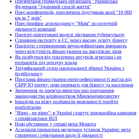
Презентація громадської організації "Українська
Федерація "Здоровий спосіб життя"
Прес-конференція, присвячена підсумкам акції "10 000
км за 7 днів"
Прес-брифінг агрохолдингу "Мрія" по поточній
діяльності компанії
Пацієнт-орієнтовані моделі лікування туберкульозу
Сприяння експорту в ЄС через масову освіту бізнесу
Пацієнти з первинними імунодефіцитами вмирають
через відсутність фінансування на закупівлю ліків
Як позбутися від токсичних ресурсів агресора і не
потрапити під цензуру влади
Тріумфальний сезон національної збірної України з
бодібілдингу
Програма фінансування енергоефективності житла від
ЄБРР IQ energy: нові переваги для бізнесу та населення
Звернення до прем'єр-міністра про порушення
законодавства керівництвом Мінекономрозвитку
Інвалідів на візку позбавили можливості пройти
реабілітацію
"Вірю - не вірю": в Україні стартує інноваційна кампанія
з профілактики ВІЛ
Нові обставини у справі мера Момота
Асоціація приватних медичних установ України: мета
створення і очікування щодо її діяльності