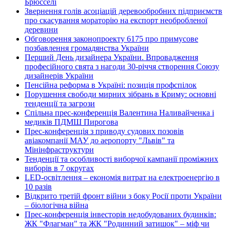
Брюсселі
Звернення голів асоціацій деревообробних підприємств
про скасування мораторію на експорт необробленої
деревини
Обговорення законопроекту 6175 про примусове
позбавлення громадянства України
Перший День дизайнера України. Впровадження
професійного свята з нагоди 30-річчя створення Союзу
дизайнерів України
Пенсійна реформа в Україні: позиція профспілок
Порушення свободи мирних зібрань в Криму: основні
тенденції та загрози
Спільна прес-конференція Валентина Наливайченка і
медиків ПДМШ Пирогова
Прес-конференція з приводу судових позовів
авіакомпанії МАУ до аеропорту "Львів" та
Мінінфраструктури
Тенденції та особливості виборчої кампанії проміжних
виборів в 7 округах
LED-освітлення – економія витрат на електроенергію в
10 разів
Відкрито третій фронт війни з боку Росії проти України
– біологічна війна
Прес-конференція інвесторів недобудованих будинків:
ЖК "Флагман" та ЖК "Родинний затишок" – міф чи