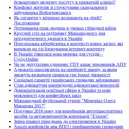
безкоштовну медичну послугу в приватній клініці?
Конфлікт жителів зі структурами скандального
забудовника Войцеховського
Як сигарети у вітринах впливають на дітей?
Дослідження
Дотримання прав людини в умовах гібридної війни
Круглий стіл на підтримку Міжнародного дня
ортодонтичного здоров'я в Україні
Персональна кібербезпека в контексті нових загроз, які
виникли на тлі блокування інтернет-контенту
В Україні з'явилася нова мережа для сусідів –
Сусід.Online
Чи не депутатами єдиними: ГПУ карає чиновників АПУ
Адвокати наполягають на прийнятті закону, за яким
зможуть визначати правила гри їхньої діяльності
Соціальні гарантії українських громадян заблоковано
Стан адвокатури напередодні адвокатської монополії
Демократизація освітньої сфери в Україні та нові
можливості для конфесійних шкіл
Міжнародний футбольний турнір "Меморіал Олега
Макарова 2017"
Підсумки 2016 року для виробників автотранспортних
засобів та автокомпонентів корпорації "Еталон"
Зміна правил приєднань до електромереж в Україні
Аналіз конфліктів між ВПО і приймаючими громадами