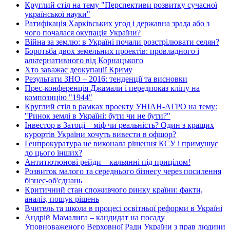
Круглий стіл на тему "Перспективи розвитку сучасної
української науки"
Ратифікація Харківських угод і державна зрада або з
чого почалася окупація України?
Війна за землю: в Україні почали розстрілювати селян?
Боротьба двох земельних проектів: провладного і
альтернативного від Корнацького
Хто заважає деокупації Криму
Результати ЗНО – 2016: тенденції та висновки
Прес-конференція Джамали і передпоказ кліпу на
композицію "1944"
Круглий стіл в рамках проекту УНІАН-АГРО на тему:
"Ринок землі в Україні: бути чи не бути?"
Інвестор в Затоці – міф чи реальність? Один з кращих
курортів України хочуть вивести в офшор?
Генпрокуратура не виконала рішення КСУ і примушує
до цього інших?
Антитютюнові рейди – кальянні під прицілом!
Розвиток малого та середнього бізнесу через посилення
бізнес-об'єднань
Критичний стан споживчого ринку країни: факти,
аналіз, пошук рішень
Вчитель та школа в процесі освітньої реформи в Україні
Андрій Мамалига – кандидат на посаду
Уповноваженого Верховної Ради України з прав людини