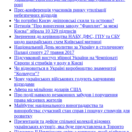
році
Прес-конференція учасників ринку утилізації
небезпечних відходів
Чи потрібні Києву дніпровські схили та острови?
Петиція "Про винесення заводу "Фанплит" за межі
Києва" зібрала 10 329 підписів
Звернення до керівництва НАБУ, ДФС, ГПУ та СБУ
щодо шахрайських схем Київської митниці
Національний День молитви за Україну в столичному
Палаці спорту 27 травня 2017
Підсумковий виступ збірної України на Чемпіонаті
Європи зі стрибків у воду в Києві
Чи відновиться в Україні виробництво знаменитої
"Кольчуги"?
Чому українських військових годують харчовими
відходами
Афера на мільйони доларів США
Про події навколо незаконних забудов і порушення
права місцевих жителів
Майбутнє національного виноградарства та
виноробства: сучасний стан справ і пошуку стимулів для
розвитку
Презентація та дефіле спільної колекції відомих
українських кутюр'є, яка буде представлена в Торонто
Підсумки ІІ Чемпіонату світу з хортингу, який відбувся в