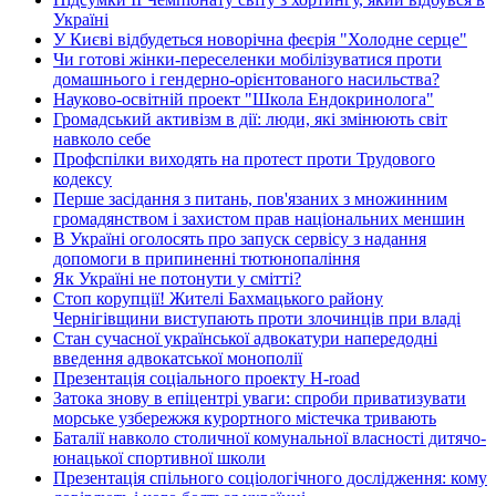
Україні
У Києві відбудеться новорічна феєрія "Холодне серце"
Чи готові жінки-переселенки мобілізуватися проти
домашнього і гендерно-орієнтованого насильства?
Науково-освітній проект "Школа Ендокринолога"
Громадський активізм в дії: люди, які змінюють світ
навколо себе
Профспілки виходять на протест проти Трудового
кодексу
Перше засідання з питань, пов'язаних з множинним
громадянством і захистом прав національних меншин
В Україні оголосять про запуск сервісу з надання
допомоги в припиненні тютюнопаління
Як Україні не потонути у смітті?
Стоп корупції! Жителі Бахмацького району
Чернігівщини виступають проти злочинців при владі
Стан сучасної української адвокатури напередодні
введення адвокатської монополії
Презентація соціального проекту H-road
Затока знову в епіцентрі уваги: спроби приватизувати
морське узбережжя курортного містечка тривають
Баталії навколо столичної комунальної власності дитячо-
юнацької спортивної школи
Презентація спільного соціологічного дослідження: кому