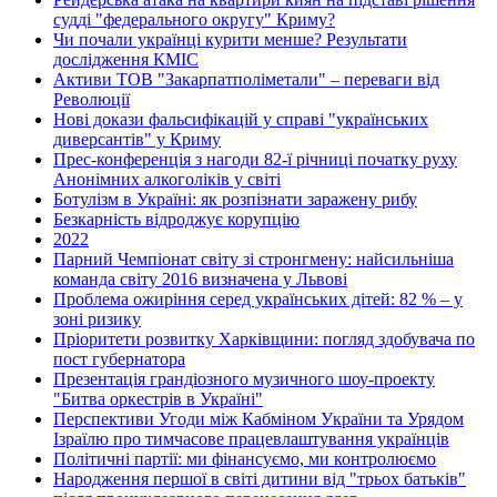
судді "федерального округу" Криму?
Чи почали українці курити менше? Результати
дослідження КМІС
Активи ТОВ "Закарпатполіметали" – переваги від
Революції
Нові докази фальсифікацій у справі "українських
диверсантів" у Криму
Прес-конференція з нагоди 82-ї річниці початку руху
Анонімних алкоголіків у світі
Ботулізм в Україні: як розпізнати заражену рибу
Безкарність відроджує корупцію
2022
Парний Чемпіонат світу зі стронгмену: найсильніша
команда світу 2016 визначена у Львові
Проблема ожиріння серед українських дітей: 82 % – у
зоні ризику
Пріоритети розвитку Харківщини: погляд здобувача по
пост губернатора
Презентація грандіозного музичного шоу-проекту
"Битва оркестрів в Україні"
Перспективи Угоди між Кабміном України та Урядом
Ізраїлю про тимчасове працевлаштування українців
Політичні партії: ми фінансуємо, ми контролюємо
Народження першої в світі дитини від "трьох батьків"