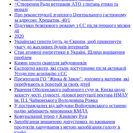
=Створення Ради ветеранів АТО з питань етики та
моралі
Про реконструкції згорілого Центрального гастроному
за адресою: Хрещатик, 40/1
Підсумки безвізового режиму з ЄС після першого місяця
дії
2020
Українські сироти їдуть до Європи, щоб привернути
увагу до жахливих буднів інтернатів
Стан атомної енергетики в Україні. Шляхи вирішення
проблем
Кияни проти свавілля забудовників
Експортні квоти, які стали доступними після активації
Угоди про асоціацію з ЄС
Презентація ГО "Жінка & Закон": допомога матерям, які
перебувають в боротьбі за своїх дітей
Рішення Оболонського районного суду м. Києва щодо
захисту честі, гідності, ділової репутації ректора НМАУ
ім. П.І. Чайковського Володимира Рожка
У постраждалих від забудови Войцеховського останню
надію забирають чиновники КМДА
Комунальний терор у Кривому Розі
Запобігання знищенню допустимих до вживання
продуктів харчування з метою запобігання голоду в
країні