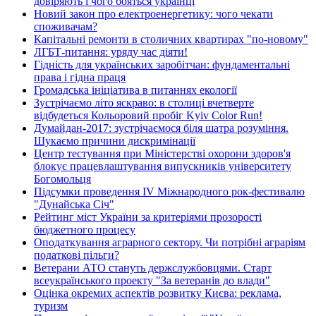
довіряють і чого бояться українці
Новий закон про електроенергетику: чого чекати
споживачам?
Капітальні ремонти в столичних квартирах "по-новому"
ЛГБТ-питання: уряду час діяти!
Гідність для українських заробітчан: фундаментальні
права і гідна праця
Громадська ініціатива в питаннях екології
Зустрічаємо літо яскраво: в столиці вчетверте
відбудеться Кольоровий пробіг Kyiv Color Run!
Думайдан-2017: зустрічаємося біля шатра розуміння.
Шукаємо причини дискримінації
Центр тестування при Міністерстві охорони здоров'я
блокує працевлаштування випускників університету
Богомольця
Підсумки проведення IV Міжнародного рок-фестивалю
"Дунайська Січ"
Рейтинг міст України за критеріями прозорості
бюджетного процесу
Оподаткування аграрного сектору. Чи потрібні аграріям
податкові пільги?
Ветерани АТО стануть держслужбовцями. Старт
всеукраїнського проекту "За ветеранів до влади"
Оцінка окремих аспектів розвитку Києва: реклама,
туризм