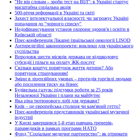
"Не вір словам – зроби тест на ВІЛ": в Україні стартує
масштабна соціальна акція
500-річчя реформації в Україні та світі
Захист інтелектуальної власності: чи загрожує Україні
попадання до "чорного списку"
Недофінансування установ охорони здоров'я і освіти в
Київській області
Прес-конференція Лікарні ізраїльської онкології LISOD
Антирелігійні законопроекти: виклики для українського
суспільства
Впродовж шести місяців держава не відшкодовує
субсидії і пільги на оплату ЖК-послуг
Скільки коштує порятунок життя дитини? Або
порятунок страхуванням!
Зміни в ліцензійних умовах – протидія торгівлі людьми
або посилення тиску на бізнес
Будівельна галузь: підсумки роботи за 25 років
Незалежної України і плани на майбутнє
Яка ціна тютюнового лобі для держави?
Київ – це європейська столиця чи кам'яний гетто?
Прес-конференція представників української музичної
індустрії
У Києві завершився 1-й етап навчань тренерів-
парамедиків в рамках програми НАТО
Фонд "Соціальне медичне партнерство": як отримати