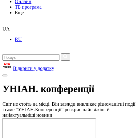
Онлайн
ТБ програма
Еще
UA
RU
Відкрити у додатку
УНІАН. конференції
Світ не стоїть на місці. Він завжди викликає різноманітні події
і саме “УНІАН.Конференції” розкриє найсвіжіші й
найактуальніші новини.