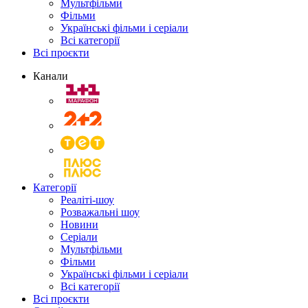
Мультфільми
Фільми
Українські фільми і серіали
Всі категорії
Всі проєкти
Канали
Категорії
Реаліті-шоу
Розважальні шоу
Новини
Серіали
Мультфільми
Фільми
Українські фільми і серіали
Всі категорії
Всі проєкти