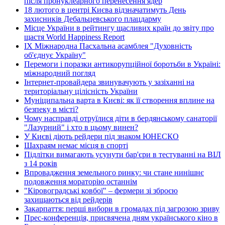
після пронуклеарного перенесення ядер
18 лютого в центрі Києва відзначатимуть День
захисників Дебальцевського плацдарму
Місце України в рейтингу щасливих країн до звіту про
щастя World Happiness Report
ІХ Міжнародна Пасхальна асамблея "Духовність
об'єднує Україну"
Перемоги і поразки антикорупційної боротьби в Україні:
міжнародний погляд
Інтернет-провайдера звинувачують у зазіханні на
територіальну цілісність України
Муніципальна варта в Києві: як її створення вплине на
безпеку в місті?
Чому насправді отруїлися діти в бердянському санаторії
"Лазурний" і хто в цьому винен?
У Києві діють рейдери під знаком ЮНЕСКО
Шахраям немає місця в спорті
Підлітки вимагають усунути бар'єри в тестуванні на ВІЛ
з 14 років
Впровадження земельного ринку: чи стане нинішнє
подовження мораторію останнім
"Кіровоградські ковбої" – фермери зі зброєю
захищаються від рейдерів
Закарпаття: перші вибори в громадах під загрозою зриву
Прес-конференція, присвячена дням українського кіно в