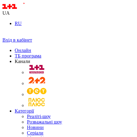
UA
RU
Вхід в кабінет
Онлайн
ТБ програма
Канали
Категорії
Реаліті-шоу
Розважальні шоу
Новини
Серіали