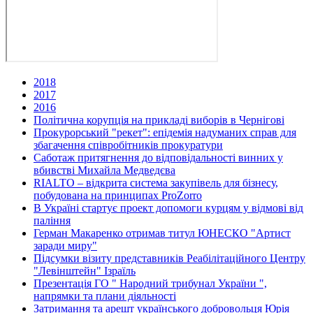
2018
2017
2016
Політична корупція на прикладі виборів в Чернігові
Прокурорський "рекет": епідемія надуманих справ для
збагачення співробітників прокуратури
Саботаж притягнення до відповідальності винних у
вбивстві Михайла Медведєва
RIALTO – відкрита система закупівель для бізнесу,
побудована на принципах ProZorro
В Україні стартує проект допомоги курцям у відмові від
паління
Герман Макаренко отримав титул ЮНЕСКО "Артист
заради миру"
Підсумки візиту представників Реабілітаційного Центру
"Левінштейн" Ізраїль
Презентація ГО " Народний трибунал України ",
напрямки та плани діяльності
Затримання та арешт українського добровольця Юрія