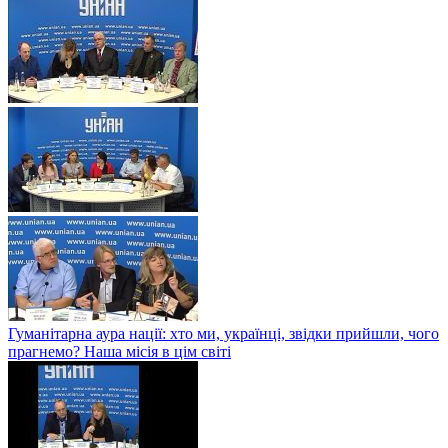
Гуманітарна аура нації: хто ми, українці, звідки прийшли, чого
прагнемо? Наша місія в цім світі