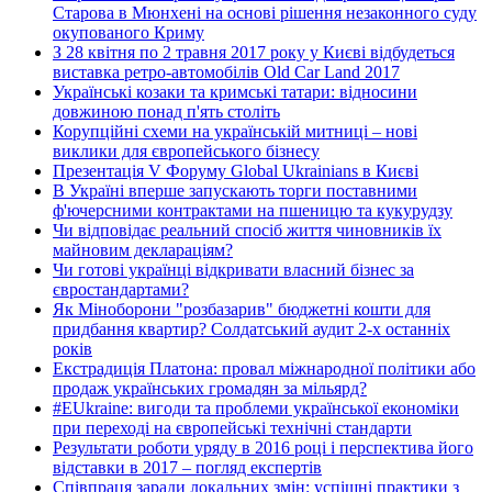
Старова в Мюнхені на основі рішення незаконного суду
окупованого Криму
З 28 квітня по 2 травня 2017 року у Києві відбудеться
виставка ретро-автомобілів Old Car Land 2017
Українські козаки та кримські татари: відносини
довжиною понад п'ять століть
Корупційні схеми на українській митниці – нові
виклики для європейського бізнесу
Презентація V Форуму Global Ukrainians в Києві
В Україні вперше запускають торги поставними
ф'ючерсними контрактами на пшеницю та кукурудзу
Чи відповідає реальний спосіб життя чиновників їх
майновим деклараціям?
Чи готові українці відкривати власний бізнес за
євростандартами?
Як Міноборони "розбазарив" бюджетні кошти для
придбання квартир? Солдатський аудит 2-х останніх
років
Екстрадиція Платона: провал міжнародної політики або
продаж українських громадян за мільярд?
#EUkraine: вигоди та проблеми української економіки
при переході на європейські технічні стандарти
Результати роботи уряду в 2016 році і перспектива його
відставки в 2017 – погляд експертів
Співпраця заради локальних змін: успішні практики з