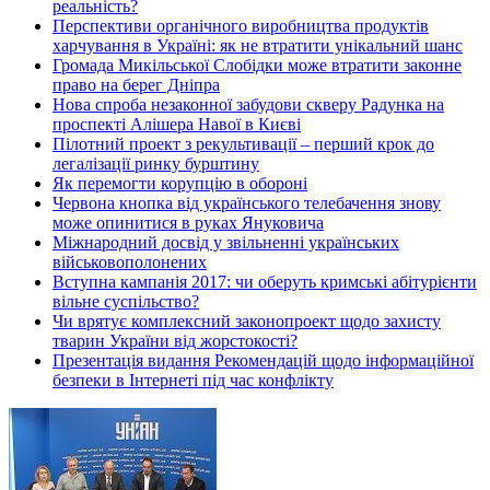
реальність?
Перспективи органічного виробництва продуктів
харчування в Україні: як не втратити унікальний шанс
Громада Микільської Слобідки може втратити законне
право на берег Дніпра
Нова спроба незаконної забудови скверу Радунка на
проспекті Алішера Навої в Києві
Пілотний проект з рекультивації – перший крок до
легалізації ринку бурштину
Як перемогти корупцію в обороні
Червона кнопка від українського телебачення знову
може опинитися в руках Януковича
Міжнародний досвід у звільненні українських
військовополонених
Вступна кампанія 2017: чи оберуть кримські абітурієнти
вільне суспільство?
Чи врятує комплексний законопроект щодо захисту
тварин України від жорстокості?
Презентація видання Рекомендацій щодо інформаційної
безпеки в Інтернеті під час конфлікту