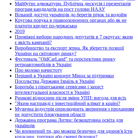
Майбутнє адвокатури. Публічна дискусія і презентація
програм кандидатів на пост голови НААУ
Вільний доступ українців до берегів річок та водойм
Кругова порука в правоохоронних органах або як не
платити кредит по-черкаськи
2019
Проміжні вибори народних депутатів в 7 округах: яким
є якість кампанії?
Виробництво та експорт зерна. Як зберегти позиції
України на світовому ринку?
Фестиваль "OldCarLand" та перспективи ринку
ретроавтомобілів в Україні
Про молоко начистоту
Перший в Україні концерт Мінца за підтримки
Посольства Держави Ізраїль в Україні
Боротьба з піратськими сервісами і захист
інтелектуальної власності в Україні
Ринкові відносини після зміни УПП: вигода для всіх
"Яким насправді є інвестиційний клімат в країні?
Музична індустрія оприлюднить звернення з проханням
не допустити блокування області
Державна програма Литви: безкоштовна освіта для
українців
Чи впевнений ти, що можеш безпечно для здоров'я їсти
круасани, тортики або смачні булочки?