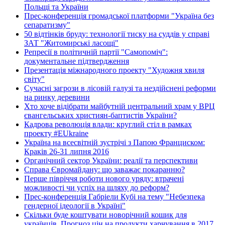
Польщі та України
Прес-конференція громадської платформи "Україна без
сепаратизму"
50 відтінків бруду: технології тиску на суддів у справі
ЗАТ "Житомирські ласощі"
Репресії в політичній партії "Самопоміч":
документальне підтвердження
Презентація міжнародного проекту "Художня хвиля
світу"
Сучасні загрози в лісовій галузі та нездійснені реформи
на ринку деревини
Хто хоче відібрати майбутній центральний храм у ВРЦ
євангельських християн-баптистів України?
Кадрова революція влади: круглий стіл в рамках
проекту #EUkraine
Україна на всесвітній зустрічі з Папою Франциском:
Краків 26-31 липня 2016
Органічний сектор України: реалії та перспективи
Справа Євромайдану: що заважає покаранню?
Перше півріччя роботи нового уряду: втрачені
можливості чи успіх на шляху до реформ?
Прес-конференція Габріели Кубі на тему "Небезпека
гендерної ідеології в Україні"
Скільки буде коштувати новорічний кошик для
українців. Прогноз цін на продукти харчування в 2017