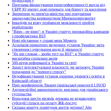
бодібілдингу
Програма фінансування енергоефективності житла від
ЄБРР IQ energy: нові переваги для бізнесу та населення
Звернення до прем'єр-міністра про порушення
законодавства керівництвом Мінекономрозвитку
Інвалідів на візку позбавили можливості пройти
реабілітацію
"Вірю - не вірю": в Україні стартує інноваційна кампанія
з профілактики ВІЛ
Нові обставини у справі мера Момота
Асоціація приватних медичних установ України: мета
створення і очікування щодо її діяльності
"Не вір словам – зроби тест на ВІЛ": в Україні стартує
масштабна соціальна акція
500-річчя реформації в Україні та світі
Захист інтелектуальної власності: чи загрожує Україні
попадання до "чорного списку"
Недофінансування установ охорони здоров'я і освіти в
Київській області
Прес-конференція Лікарні ізраїльської онкології LISOD
Антирелігійні законопроекти: виклики для українського
суспільства
Впродовж шести місяців держава не відшкодовує
субсидії і пільги на оплату ЖК-послуг
Скільки коштує порятунок життя дитини? Або