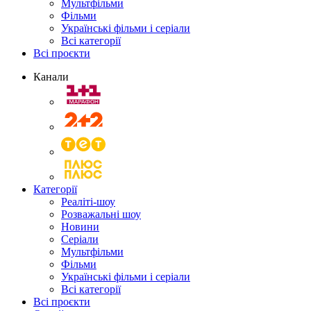
Мультфільми
Фільми
Українські фільми і серіали
Всі категорії
Всі проєкти
Канали
Категорії
Реаліті-шоу
Розважальні шоу
Новини
Серіали
Мультфільми
Фільми
Українські фільми і серіали
Всі категорії
Всі проєкти