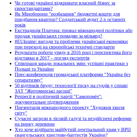
Чи готові українці відкривати власний бізнес за
євростандартами?
Як Міноборони "розбазарив" бюджетні кошти для
придбання квартир? Солдатський аудит 2-х останніх
років
Екстрадиція Платона: провал міжнародної політики або
продаж українських громадян за мільярд?
#EUkraine: вигоди та проблеми української економіки
при переході на європейські технічні стандарти
Результати роботи уряду в 2016 році і перспектива його
відставки в 2017 – погляд експертів
Співпраця заради локальних змін: успішні практики з
Польщі та України
Прес-конференція громадської платформи "Україна без
сепаратизму"
50 відтінків бруду: технології тиску на суддів у справі
ЗАТ "Житомирські ласощі"
Репресії в політичній партії "Самопоміч":
документальне підтвердження
Презентація міжнародного проекту "Художня хвиля
світу"
Сучасні загрози в лісовій галузі та нездійснені реформи
на ринку деревини
Хто хоче відібрати майбутній центральний храм у ВРЦ
євангельських християн-баптистів України?