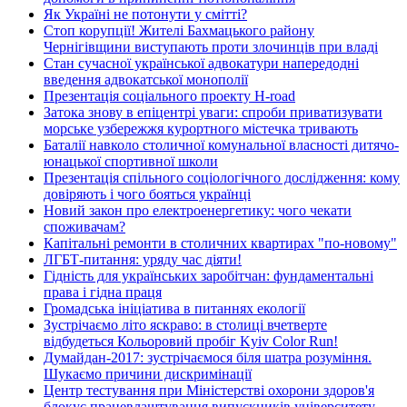
Як Україні не потонути у смітті?
Стоп корупції! Жителі Бахмацького району
Чернігівщини виступають проти злочинців при владі
Стан сучасної української адвокатури напередодні
введення адвокатської монополії
Презентація соціального проекту H-road
Затока знову в епіцентрі уваги: спроби приватизувати
морське узбережжя курортного містечка тривають
Баталії навколо столичної комунальної власності дитячо-
юнацької спортивної школи
Презентація спільного соціологічного дослідження: кому
довіряють і чого бояться українці
Новий закон про електроенергетику: чого чекати
споживачам?
Капітальні ремонти в столичних квартирах "по-новому"
ЛГБТ-питання: уряду час діяти!
Гідність для українських заробітчан: фундаментальні
права і гідна праця
Громадська ініціатива в питаннях екології
Зустрічаємо літо яскраво: в столиці вчетверте
відбудеться Кольоровий пробіг Kyiv Color Run!
Думайдан-2017: зустрічаємося біля шатра розуміння.
Шукаємо причини дискримінації
Центр тестування при Міністерстві охорони здоров'я
блокує працевлаштування випускників університету