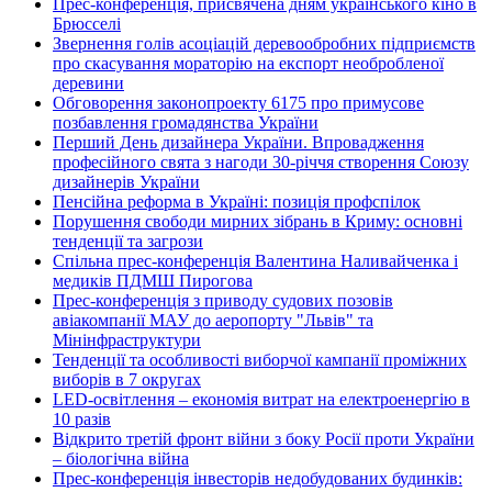
Прес-конференція, присвячена дням українського кіно в
Брюсселі
Звернення голів асоціацій деревообробних підприємств
про скасування мораторію на експорт необробленої
деревини
Обговорення законопроекту 6175 про примусове
позбавлення громадянства України
Перший День дизайнера України. Впровадження
професійного свята з нагоди 30-річчя створення Союзу
дизайнерів України
Пенсійна реформа в Україні: позиція профспілок
Порушення свободи мирних зібрань в Криму: основні
тенденції та загрози
Спільна прес-конференція Валентина Наливайченка і
медиків ПДМШ Пирогова
Прес-конференція з приводу судових позовів
авіакомпанії МАУ до аеропорту "Львів" та
Мінінфраструктури
Тенденції та особливості виборчої кампанії проміжних
виборів в 7 округах
LED-освітлення – економія витрат на електроенергію в
10 разів
Відкрито третій фронт війни з боку Росії проти України
– біологічна війна
Прес-конференція інвесторів недобудованих будинків: