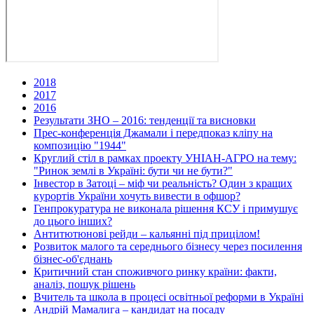
2018
2017
2016
Результати ЗНО – 2016: тенденції та висновки
Прес-конференція Джамали і передпоказ кліпу на
композицію "1944"
Круглий стіл в рамках проекту УНІАН-АГРО на тему:
"Ринок землі в Україні: бути чи не бути?"
Інвестор в Затоці – міф чи реальність? Один з кращих
курортів України хочуть вивести в офшор?
Генпрокуратура не виконала рішення КСУ і примушує
до цього інших?
Антитютюнові рейди – кальянні під прицілом!
Розвиток малого та середнього бізнесу через посилення
бізнес-об'єднань
Критичний стан споживчого ринку країни: факти,
аналіз, пошук рішень
Вчитель та школа в процесі освітньої реформи в Україні
Андрій Мамалига – кандидат на посаду