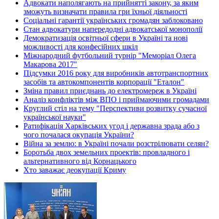
Адвокати наполягають на прийнятті закону, за яким
зможуть визначати правила гри їхньої діяльності
Соціальні гарантії українських громадян заблоковано
Стан адвокатури напередодні адвокатської монополії
Демократизація освітньої сфери в Україні та нові
можливості для конфесійних шкіл
Міжнародний футбольний турнір "Меморіал Олега
Макарова 2017"
Підсумки 2016 року для виробників автотранспортних
засобів та автокомпонентів корпорації "Еталон"
Зміна правил приєднань до електромереж в Україні
Аналіз конфліктів між ВПО і приймаючими громадами
Круглий стіл на тему "Перспективи розвитку сучасної
української науки"
Ратифікація Харківських угод і державна зрада або з
чого почалася окупація України?
Війна за землю: в Україні почали розстрілювати селян?
Боротьба двох земельних проектів: провладного і
альтернативного від Корнацького
Хто заважає деокупації Криму