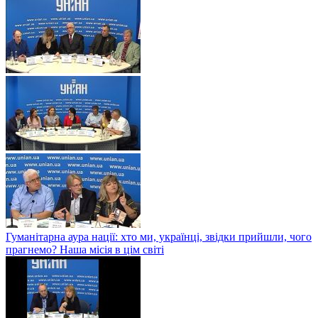
Гуманітарна аура нації: хто ми, українці, звідки прийшли, чого
прагнемо? Наша місія в цім світі