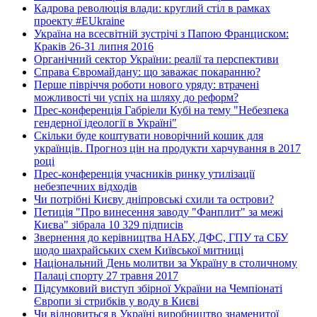
Кадрова революція влади: круглий стіл в рамках
проекту #EUkraine
Україна на всесвітній зустрічі з Папою Франциском:
Краків 26-31 липня 2016
Органічний сектор України: реалії та перспективи
Справа Євромайдану: що заважає покаранню?
Перше півріччя роботи нового уряду: втрачені
можливості чи успіх на шляху до реформ?
Прес-конференція Габріели Кубі на тему "Небезпека
гендерної ідеології в Україні"
Скільки буде коштувати новорічний кошик для
українців. Прогноз цін на продукти харчування в 2017
році
Прес-конференція учасників ринку утилізації
небезпечних відходів
Чи потрібні Києву дніпровські схили та острови?
Петиція "Про винесення заводу "Фанплит" за межі
Києва" зібрала 10 329 підписів
Звернення до керівництва НАБУ, ДФС, ГПУ та СБУ
щодо шахрайських схем Київської митниці
Національний День молитви за Україну в столичному
Палаці спорту 27 травня 2017
Підсумковий виступ збірної України на Чемпіонаті
Європи зі стрибків у воду в Києві
Чи відновиться в Україні виробництво знаменитої