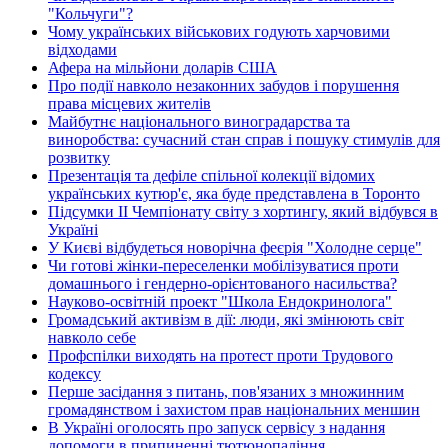
"Кольчуги"?
Чому українських військових годують харчовими
відходами
Афера на мільйони доларів США
Про події навколо незаконних забудов і порушення
права місцевих жителів
Майбутнє національного виноградарства та
виноробства: сучасний стан справ і пошуку стимулів для
розвитку
Презентація та дефіле спільної колекції відомих
українських кутюр'є, яка буде представлена в Торонто
Підсумки ІІ Чемпіонату світу з хортингу, який відбувся в
Україні
У Києві відбудеться новорічна феєрія "Холодне серце"
Чи готові жінки-переселенки мобілізуватися проти
домашнього і гендерно-орієнтованого насильства?
Науково-освітній проект "Школа Ендокринолога"
Громадський активізм в дії: люди, які змінюють світ
навколо себе
Профспілки виходять на протест проти Трудового
кодексу
Перше засідання з питань, пов'язаних з множинним
громадянством і захистом прав національних меншин
В Україні оголосять про запуск сервісу з надання
допомоги в припиненні тютюнопаління