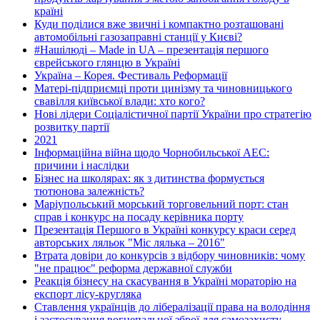
країні
Куди поділися вже звичні і компактно розташовані
автомобільні газозаправні станції у Києві?
#Нашілюді – Made in UA – презентація першого
єврейського глянцю в Україні
Україна – Корея. Фестиваль Реформації
Матері-підприємці проти цинізму та чиновницького
свавілля київської влади: хто кого?
Нові лідери Соціалістичної партії України про стратегію
розвитку партії
2021
Інформаційна війна щодо Чорнобильської АЕС:
причини і наслідки
Бізнес на школярах: як з дитинства формується
тютюнова залежність?
Маріупольський морський торговельний порт: стан
справ і конкурс на посаду керівника порту
Презентація Першого в Україні конкурсу краси серед
авторських ляльок "Міс лялька – 2016"
Втрата довіри до конкурсів з відбору чиновників: чому
"не працює" реформа державної служби
Реакція бізнесу на скасування в Україні мораторію на
експорт лісу-кругляка
Ставлення українців до лібералізації права на володіння
і застосування вогнепальної зброї для самозахисту