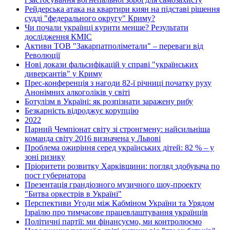
Рейдерська атака на квартири киян на підставі рішення
судді "федерального округу" Криму?
Чи почали українці курити менше? Результати
дослідження КМІС
Активи ТОВ "Закарпатполіметали" – переваги від
Революції
Нові докази фальсифікацій у справі "українських
диверсантів" у Криму
Прес-конференція з нагоди 82-ї річниці початку руху
Анонімних алкоголіків у світі
Ботулізм в Україні: як розпізнати заражену рибу
Безкарність відроджує корупцію
2022
Парний Чемпіонат світу зі стронгмену: найсильніша
команда світу 2016 визначена у Львові
Проблема ожиріння серед українських дітей: 82 % – у
зоні ризику
Пріоритети розвитку Харківщини: погляд здобувача по
пост губернатора
Презентація грандіозного музичного шоу-проекту
"Битва оркестрів в Україні"
Перспективи Угоди між Кабміном України та Урядом
Ізраїлю про тимчасове працевлаштування українців
Політичні партії: ми фінансуємо, ми контролюємо