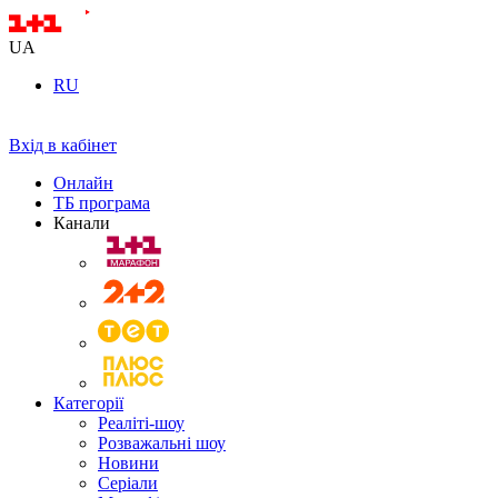
UA
RU
Вхід в кабінет
Онлайн
ТБ програма
Канали
Категорії
Реаліті-шоу
Розважальні шоу
Новини
Серіали