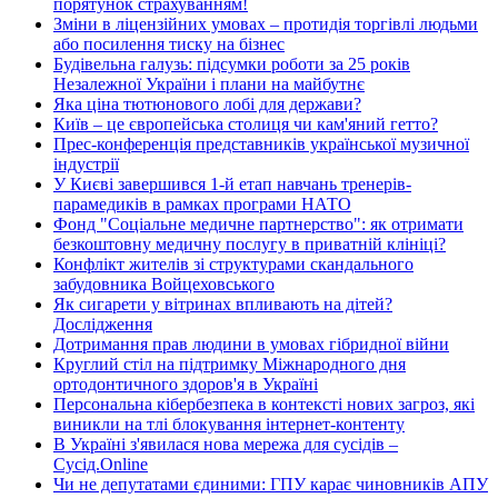
порятунок страхуванням!
Зміни в ліцензійних умовах – протидія торгівлі людьми
або посилення тиску на бізнес
Будівельна галузь: підсумки роботи за 25 років
Незалежної України і плани на майбутнє
Яка ціна тютюнового лобі для держави?
Київ – це європейська столиця чи кам'яний гетто?
Прес-конференція представників української музичної
індустрії
У Києві завершився 1-й етап навчань тренерів-
парамедиків в рамках програми НАТО
Фонд "Соціальне медичне партнерство": як отримати
безкоштовну медичну послугу в приватній клініці?
Конфлікт жителів зі структурами скандального
забудовника Войцеховського
Як сигарети у вітринах впливають на дітей?
Дослідження
Дотримання прав людини в умовах гібридної війни
Круглий стіл на підтримку Міжнародного дня
ортодонтичного здоров'я в Україні
Персональна кібербезпека в контексті нових загроз, які
виникли на тлі блокування інтернет-контенту
В Україні з'явилася нова мережа для сусідів –
Сусід.Online
Чи не депутатами єдиними: ГПУ карає чиновників АПУ