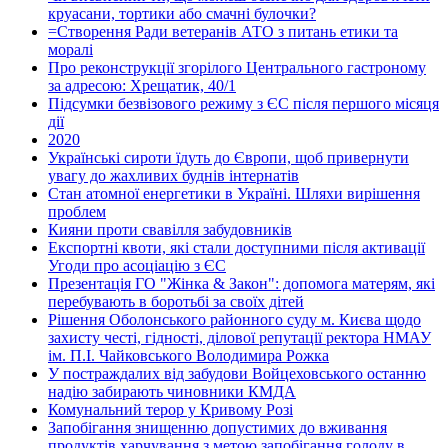
круасани, тортики або смачні булочки?
=Створення Ради ветеранів АТО з питань етики та
моралі
Про реконструкції згорілого Центрального гастроному
за адресою: Хрещатик, 40/1
Підсумки безвізового режиму з ЄС після першого місяця
дії
2020
Українські сироти їдуть до Європи, щоб привернути
увагу до жахливих буднів інтернатів
Стан атомної енергетики в Україні. Шляхи вирішення
проблем
Кияни проти свавілля забудовників
Експортні квоти, які стали доступними після активації
Угоди про асоціацію з ЄС
Презентація ГО "Жінка & Закон": допомога матерям, які
перебувають в боротьбі за своїх дітей
Рішення Оболонського районного суду м. Києва щодо
захисту честі, гідності, ділової репутації ректора НМАУ
ім. П.І. Чайковського Володимира Рожка
У постраждалих від забудови Войцеховського останню
надію забирають чиновники КМДА
Комунальний терор у Кривому Розі
Запобігання знищенню допустимих до вживання
продуктів харчування з метою запобігання голоду в