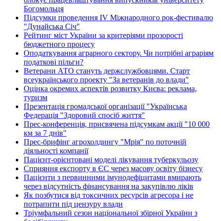
Богомольця
Підсумки проведення IV Міжнародного рок-фестивалю
"Дунайська Січ"
Рейтинг міст України за критеріями прозорості
бюджетного процесу
Оподаткування аграрного сектору. Чи потрібні аграріям
податкові пільги?
Ветерани АТО стануть держслужбовцями. Старт
всеукраїнського проекту "За ветеранів до влади"
Оцінка окремих аспектів розвитку Києва: реклама,
туризм
Презентація громадської організації "Українська
Федерація "Здоровий спосіб життя"
Прес-конференція, присвячена підсумкам акції "10 000
км за 7 днів"
Прес-брифінг агрохолдингу "Мрія" по поточній
діяльності компанії
Пацієнт-орієнтовані моделі лікування туберкульозу
Сприяння експорту в ЄС через масову освіту бізнесу
Пацієнти з первинними імунодефіцитами вмирають
через відсутність фінансування на закупівлю ліків
Як позбутися від токсичних ресурсів агресора і не
потрапити під цензуру влади
Тріумфальний сезон національної збірної України з