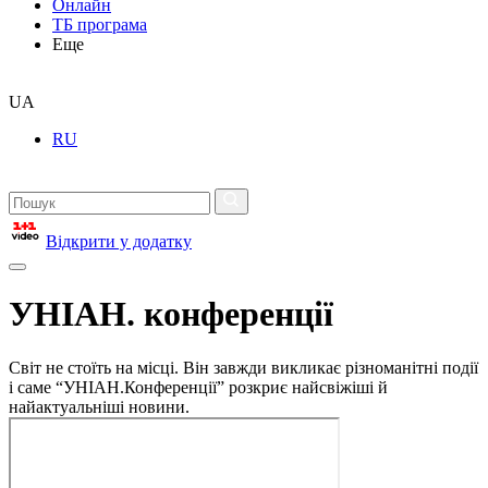
Онлайн
ТБ програма
Еще
UA
RU
Відкрити у додатку
УНІАН. конференції
Світ не стоїть на місці. Він завжди викликає різноманітні події
і саме “УНІАН.Конференції” розкриє найсвіжіші й
найактуальніші новини.