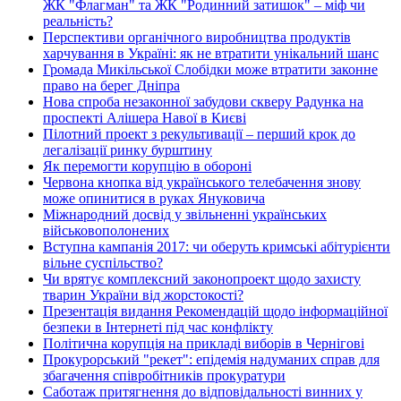
ЖК "Флагман" та ЖК "Родинний затишок" – міф чи
реальність?
Перспективи органічного виробництва продуктів
харчування в Україні: як не втратити унікальний шанс
Громада Микільської Слобідки може втратити законне
право на берег Дніпра
Нова спроба незаконної забудови скверу Радунка на
проспекті Алішера Навої в Києві
Пілотний проект з рекультивації – перший крок до
легалізації ринку бурштину
Як перемогти корупцію в обороні
Червона кнопка від українського телебачення знову
може опинитися в руках Януковича
Міжнародний досвід у звільненні українських
військовополонених
Вступна кампанія 2017: чи оберуть кримські абітурієнти
вільне суспільство?
Чи врятує комплексний законопроект щодо захисту
тварин України від жорстокості?
Презентація видання Рекомендацій щодо інформаційної
безпеки в Інтернеті під час конфлікту
Політична корупція на прикладі виборів в Чернігові
Прокурорський "рекет": епідемія надуманих справ для
збагачення співробітників прокуратури
Саботаж притягнення до відповідальності винних у