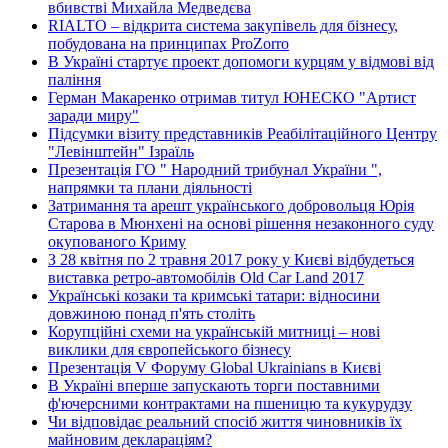
вбивстві Михайла Медведєва
RIALTO – відкрита система закупівель для бізнесу,
побудована на принципах ProZorro
В Україні стартує проект допомоги курцям у відмові від
паління
Герман Макаренко отримав титул ЮНЕСКО "Артист
заради миру"
Підсумки візиту представників Реабілітаційного Центру
"Левінштейн" Ізраїль
Презентація ГО " Народний трибунал України ",
напрямки та плани діяльності
Затримання та арешт українського добровольця Юрія
Старова в Мюнхені на основі рішення незаконного суду
окупованого Криму
З 28 квітня по 2 травня 2017 року у Києві відбудеться
виставка ретро-автомобілів Old Car Land 2017
Українські козаки та кримські татари: відносини
довжиною понад п'ять століть
Корупційні схеми на українській митниці – нові
виклики для європейського бізнесу
Презентація V Форуму Global Ukrainians в Києві
В Україні вперше запускають торги поставними
ф'ючерсними контрактами на пшеницю та кукурудзу
Чи відповідає реальний спосіб життя чиновників їх
майновим деклараціям?