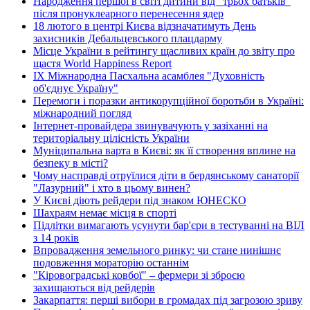
Народження першої в світі дитини від "трьох батьків"
після пронуклеарного перенесення ядер
18 лютого в центрі Києва відзначатимуть День
захисників Дебальцевського плацдарму
Місце України в рейтингу щасливих країн до звіту про
щастя World Happiness Report
ІХ Міжнародна Пасхальна асамблея "Духовність
об'єднує Україну"
Перемоги і поразки антикорупційної боротьби в Україні:
міжнародний погляд
Інтернет-провайдера звинувачують у зазіханні на
територіальну цілісність України
Муніципальна варта в Києві: як її створення вплине на
безпеку в місті?
Чому насправді отруїлися діти в бердянському санаторії
"Лазурний" і хто в цьому винен?
У Києві діють рейдери під знаком ЮНЕСКО
Шахраям немає місця в спорті
Підлітки вимагають усунути бар'єри в тестуванні на ВІЛ
з 14 років
Впровадження земельного ринку: чи стане нинішнє
подовження мораторію останнім
"Кіровоградські ковбої" – фермери зі зброєю
захищаються від рейдерів
Закарпаття: перші вибори в громадах під загрозою зриву