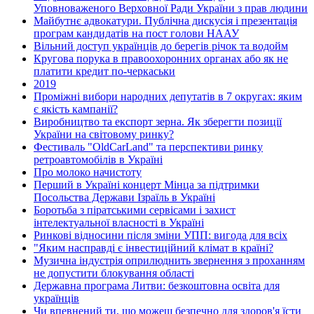
Уповноваженого Верховної Ради України з прав людини
Майбутнє адвокатури. Публічна дискусія і презентація
програм кандидатів на пост голови НААУ
Вільний доступ українців до берегів річок та водойм
Кругова порука в правоохоронних органах або як не
платити кредит по-черкаськи
2019
Проміжні вибори народних депутатів в 7 округах: яким
є якість кампанії?
Виробництво та експорт зерна. Як зберегти позиції
України на світовому ринку?
Фестиваль "OldCarLand" та перспективи ринку
ретроавтомобілів в Україні
Про молоко начистоту
Перший в Україні концерт Мінца за підтримки
Посольства Держави Ізраїль в Україні
Боротьба з піратськими сервісами і захист
інтелектуальної власності в Україні
Ринкові відносини після зміни УПП: вигода для всіх
"Яким насправді є інвестиційний клімат в країні?
Музична індустрія оприлюднить звернення з проханням
не допустити блокування області
Державна програма Литви: безкоштовна освіта для
українців
Чи впевнений ти, що можеш безпечно для здоров'я їсти