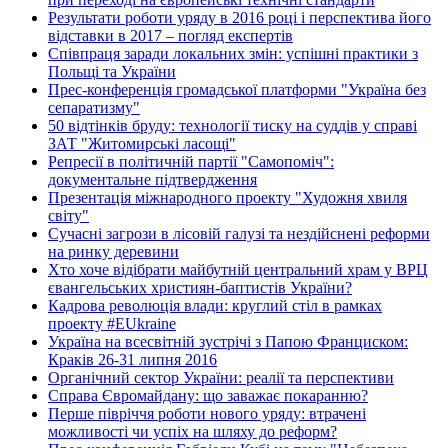
Результати роботи уряду в 2016 році і перспектива його
відставки в 2017 – погляд експертів
Співпраця заради локальних змін: успішні практики з
Польщі та України
Прес-конференція громадської платформи "Україна без
сепаратизму"
50 відтінків бруду: технології тиску на суддів у справі
ЗАТ "Житомирські ласощі"
Репресії в політичній партії "Самопоміч":
документальне підтвердження
Презентація міжнародного проекту "Художня хвиля
світу"
Сучасні загрози в лісовій галузі та нездійснені реформи
на ринку деревини
Хто хоче відібрати майбутній центральний храм у ВРЦ
євангельських християн-баптистів України?
Кадрова революція влади: круглий стіл в рамках
проекту #EUkraine
Україна на всесвітній зустрічі з Папою Франциском:
Краків 26-31 липня 2016
Органічний сектор України: реалії та перспективи
Справа Євромайдану: що заважає покаранню?
Перше півріччя роботи нового уряду: втрачені
можливості чи успіх на шляху до реформ?