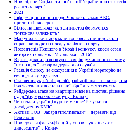
Нові лідери Соціалістичної партії України про стратегію
розвитку партії
2021
Інформаційна війна щодо Чорнобильської АЕС:
причини і наслідки
Бізнес на школярах: як з дитинства формується
тютюнова залежність?
Маріупольський морський торговельний порт: стан
справ і конкурс на посаду керівника порту
Презентація Першого в Україні конкурсу краси серед
авторських ляльок "Міс лялька – 2016"
Втрата довіри до конкурсів з відбору чиновників: чому
"не працює" реформа державної служби
Реакція бізнесу на скасування в Україні мораторію на
експорт лісу-кругляка
Ставлення українців до лібералізації права на володіння
і застосування вогнепальної зброї для самозахисту
Рейдерська атака на квартири киян на підставі рішення
судді "федерального округу" Криму?
Чи почали українці курити менше? Результати
дослідження КМІС
Активи ТОВ "Закарпатполіметали" – переваги від
Революції
Нові докази фальсифікацій у справі "українських
диверсантів" у Криму