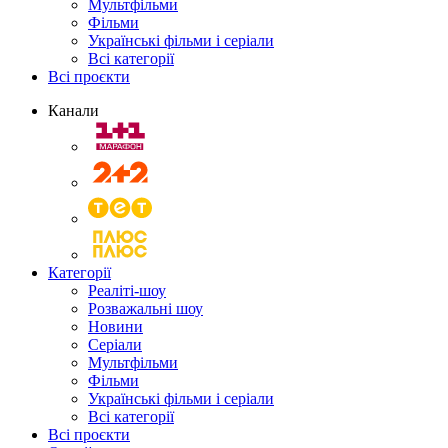
Мультфільми
Фільми
Українські фільми і серіали
Всі категорії
Всі проєкти
Канали
Категорії
Реаліті-шоу
Розважальні шоу
Новини
Серіали
Мультфільми
Фільми
Українські фільми і серіали
Всі категорії
Всі проєкти