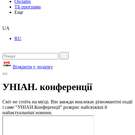
Онлайн
ТБ програма
Еще
UA
RU
Відкрити у додатку
УНІАН. конференції
Світ не стоїть на місці. Він завжди викликає різноманітні події
і саме “УНІАН.Конференції” розкриє найсвіжіші й
найактуальніші новини.