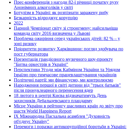
Прес-конференція з нагоди 82-ї річниці початку руху
Анонімних алкоголіків у світі
Ботулізм в Україні: як розпізнати заражену рибу
Безкарність відроджує корупцію
2022
Парний Чемпіонат світу зі стронгмену: найсильніша
команда світу 2016 визначена у Львові
Проблема ожиріння серед українських дітей: 82 % – у
зоні ризику
Пріоритети розвитку Харківщини: погляд здобувача по
пост губернатора
Презентація грандіозного музичного шоу-проекту
"Битва оркестрів в Україні"
Перспективи Угоди між Кабміном України та Урядом
Ізраїлю про тимчасове працевлаштування українців
Політичні партії: ми фінансуємо, ми контролюємо
Народження першої в світі дитини від "трьох батьків"
після пронуклеарного перенесення ядер
18 лютого в центрі Києва відзначатимуть День
захисників Дебальцевського плацдарму
Місце України в рейтингу щасливих країн до звіту про
щастя World Happiness Report
ІХ Міжнародна Пасхальна асамблея "Духовність
об'єднує Україну"
Перемоги і поразки антикорупційної боротьби в Україні: