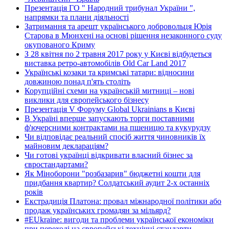
Презентація ГО " Народний трибунал України ",
напрямки та плани діяльності
Затримання та арешт українського добровольця Юрія
Старова в Мюнхені на основі рішення незаконного суду
окупованого Криму
З 28 квітня по 2 травня 2017 року у Києві відбудеться
виставка ретро-автомобілів Old Car Land 2017
Українські козаки та кримські татари: відносини
довжиною понад п'ять століть
Корупційні схеми на українській митниці – нові
виклики для європейського бізнесу
Презентація V Форуму Global Ukrainians в Києві
В Україні вперше запускають торги поставними
ф'ючерсними контрактами на пшеницю та кукурудзу
Чи відповідає реальний спосіб життя чиновників їх
майновим деклараціям?
Чи готові українці відкривати власний бізнес за
євростандартами?
Як Міноборони "розбазарив" бюджетні кошти для
придбання квартир? Солдатський аудит 2-х останніх
років
Екстрадиція Платона: провал міжнародної політики або
продаж українських громадян за мільярд?
#EUkraine: вигоди та проблеми української економіки
при переході на європейські технічні стандарти