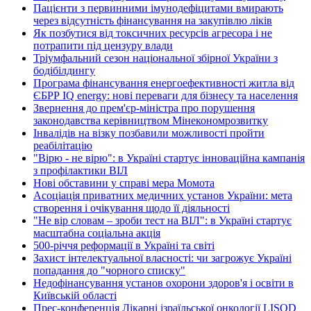
Пацієнти з первинними імунодефіцитами вмирають
через відсутність фінансування на закупівлю ліків
Як позбутися від токсичних ресурсів агресора і не
потрапити під цензуру влади
Тріумфальний сезон національної збірної України з
бодібілдингу
Програма фінансування енергоефективності житла від
ЄБРР IQ energy: нові переваги для бізнесу та населення
Звернення до прем'єр-міністра про порушення
законодавства керівництвом Мінекономрозвитку
Інвалідів на візку позбавили можливості пройти
реабілітацію
"Вірю - не вірю": в Україні стартує інноваційна кампанія
з профілактики ВІЛ
Нові обставини у справі мера Момота
Асоціація приватних медичних установ України: мета
створення і очікування щодо її діяльності
"Не вір словам – зроби тест на ВІЛ": в Україні стартує
масштабна соціальна акція
500-річчя реформації в Україні та світі
Захист інтелектуальної власності: чи загрожує Україні
попадання до "чорного списку"
Недофінансування установ охорони здоров'я і освіти в
Київській області
Прес-конференція Лікарні ізраїльської онкології LISOD