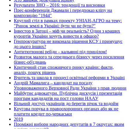
Результати ЗНО – 2016: тенденції та висновки
Прес-конференція Джамали і передпоказ кліпу на
композицію "1944"
Круглий стіл в рамках проекту УНІАН-АГРО на тему:
"Ринок землі в Україні: бути чи не бути?"
Інвестор в Затоці – міф чи реальність? Один з кращих
курортів України хочуть вивести в офшор?
Генпрокуратура не виконала рішення КСУ і примушує
до цього інших?
Антитютюнові рейди – кальянні під прицілом!
Розвиток малого та середнього бізнесу через посилення
бізнес-об'єднань
Критичний стан споживчого ринку країни: факти,
аналіз, пошук рішень
Вчитель та школа в процесі освітньої реформи в Україні
Андрій Мамалига – кандидат на посаду
Уповноваженого Верховної Ради України з прав людини
Майбутнє адвокатури. Публічна дискусія і презентація
програм кандидатів на пост голови НААУ
Вільний доступ українців до берегів річок та водойм
Кругова порука в правоохоронних органах або як не
платити кредит по-черкаськи
2019
Проміжні вибори народних депутатів в 7 округах: яким