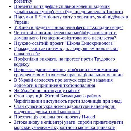
розвитку
Презентація та дефіле спільної колекції відомих
українських кутюр'є, яка буде представлена в Торонто
Підсумки ІІ Чемпіонату світу з хортингу, який відбувся в
Україні
У Києві відбудеться новорічна феєрія "Холодне серце"
Чи готові жінки-переселенки мобілізуватися проти
домашнього і гендерно-орієнтованого насильства?
Науково-освітній проект "Школа Ендокринолога"
Громадський активізм в дії: люди, які змінюють світ
навколо себе
Профспілки виходять на протест проти Трудового
кодексу
Перше засідання з питань, пов'язаних з множинним
громадянством і захистом прав національних меншин
В Україні оголосять про запуск сервісу з надання
допомоги в припиненні тютюнопаління
Як Україні не потонути у смітті?
Стоп корупції! Жителі Бахмацького району
Чернігівщини виступають проти злочинців при владі
Стан сучасної української адвокатури напередодні
введення адвокатської монополії
Презентація соціального проекту H-road
Затока знову в епіцентрі уваги: спроби приватизувати
морське узбережжя курортного містечка тривають