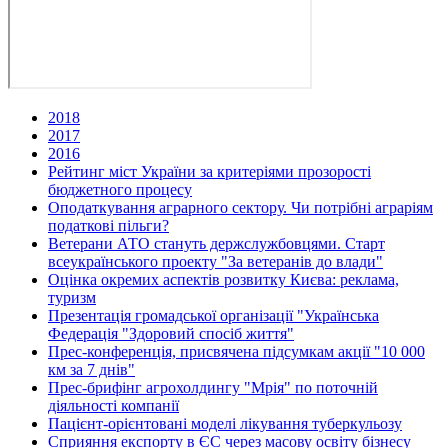
2018
2017
2016
Рейтинг міст України за критеріями прозорості
бюджетного процесу
Оподаткування аграрного сектору. Чи потрібні аграріям
податкові пільги?
Ветерани АТО стануть держслужбовцями. Старт
всеукраїнського проекту "За ветеранів до влади"
Оцінка окремих аспектів розвитку Києва: реклама,
туризм
Презентація громадської організації "Українська
Федерація "Здоровий спосіб життя"
Прес-конференція, присвячена підсумкам акції "10 000
км за 7 днів"
Прес-брифінг агрохолдингу "Мрія" по поточній
діяльності компанії
Пацієнт-орієнтовані моделі лікування туберкульозу
Сприяння експорту в ЄС через масову освіту бізнесу