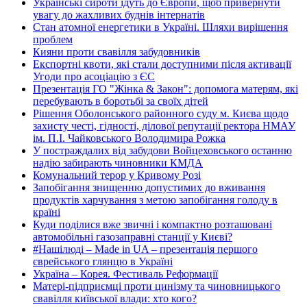
Українські сироти їдуть до Європи, щоб привернути
увагу до жахливих буднів інтернатів
Стан атомної енергетики в Україні. Шляхи вирішення
проблем
Кияни проти свавілля забудовників
Експортні квоти, які стали доступними після активації
Угоди про асоціацію з ЄС
Презентація ГО "Жінка & Закон": допомога матерям, які
перебувають в боротьбі за своїх дітей
Рішення Оболонського районного суду м. Києва щодо
захисту честі, гідності, ділової репутації ректора НМАУ
ім. П.І. Чайковського Володимира Рожка
У постраждалих від забудови Войцеховського останню
надію забирають чиновники КМДА
Комунальний терор у Кривому Розі
Запобігання знищенню допустимих до вживання
продуктів харчування з метою запобігання голоду в
країні
Куди поділися вже звичні і компактно розташовані
автомобільні газозаправні станції у Києві?
#Нашілюді – Made in UA – презентація першого
єврейського глянцю в Україні
Україна – Корея. Фестиваль Реформації
Матері-підприємці проти цинізму та чиновницького
свавілля київської влади: хто кого?