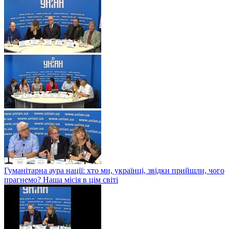
Гуманітарна аура нації: хто ми, українці, звідки прийшли, чого
прагнемо? Наша місія в цім світі