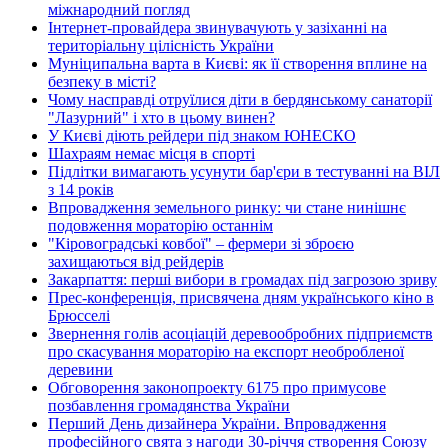
міжнародний погляд
Інтернет-провайдера звинувачують у зазіханні на
територіальну цілісність України
Муніципальна варта в Києві: як її створення вплине на
безпеку в місті?
Чому насправді отруїлися діти в бердянському санаторії
"Лазурний" і хто в цьому винен?
У Києві діють рейдери під знаком ЮНЕСКО
Шахраям немає місця в спорті
Підлітки вимагають усунути бар'єри в тестуванні на ВІЛ
з 14 років
Впровадження земельного ринку: чи стане нинішнє
подовження мораторію останнім
"Кіровоградські ковбої" – фермери зі зброєю
захищаються від рейдерів
Закарпаття: перші вибори в громадах під загрозою зриву
Прес-конференція, присвячена дням українського кіно в
Брюсселі
Звернення голів асоціацій деревообробних підприємств
про скасування мораторію на експорт необробленої
деревини
Обговорення законопроекту 6175 про примусове
позбавлення громадянства України
Перший День дизайнера України. Впровадження
професійного свята з нагоди 30-річчя створення Союзу