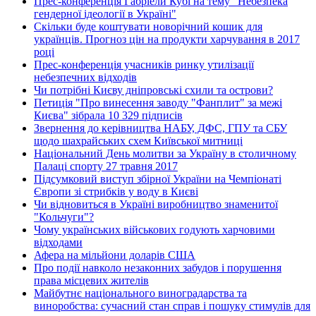
Прес-конференція Габріели Кубі на тему "Небезпека
гендерної ідеології в Україні"
Скільки буде коштувати новорічний кошик для
українців. Прогноз цін на продукти харчування в 2017
році
Прес-конференція учасників ринку утилізації
небезпечних відходів
Чи потрібні Києву дніпровські схили та острови?
Петиція "Про винесення заводу "Фанплит" за межі
Києва" зібрала 10 329 підписів
Звернення до керівництва НАБУ, ДФС, ГПУ та СБУ
щодо шахрайських схем Київської митниці
Національний День молитви за Україну в столичному
Палаці спорту 27 травня 2017
Підсумковий виступ збірної України на Чемпіонаті
Європи зі стрибків у воду в Києві
Чи відновиться в Україні виробництво знаменитої
"Кольчуги"?
Чому українських військових годують харчовими
відходами
Афера на мільйони доларів США
Про події навколо незаконних забудов і порушення
права місцевих жителів
Майбутнє національного виноградарства та
виноробства: сучасний стан справ і пошуку стимулів для