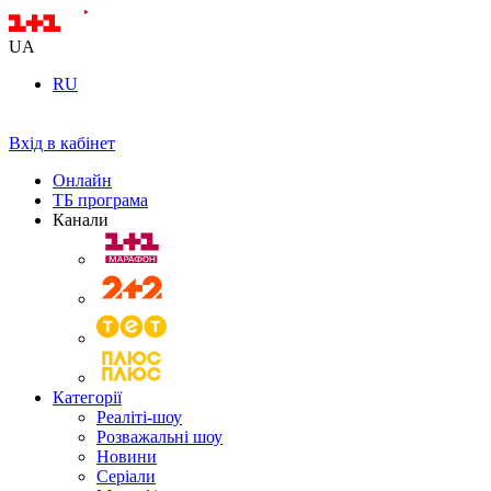
UA
RU
Вхід в кабінет
Онлайн
ТБ програма
Канали
Категорії
Реаліті-шоу
Розважальні шоу
Новини
Серіали