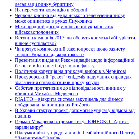
легалізації ринку бурштину
Як перемогти корупцію в обороні
Червона кнопка від українського телебачення знову
може опинитися в руках Януковича
Міжнародний досвід у звільненні українських
військовополонених
Вступна кампанія 2017: чи оберуть кримські абітурієнти
вільне суспільство?
Чи врятує комплексний законопроект щодо захисту
тварин України від жорстокості?
Презентація видання Рекомендацій щодо інформаційної
безпеки в Інтернеті під час конфлікту
Політична корупція на прикладі виборів в Чернігові
Прокурорський "рекет": епідемія надуманих справ для
збагачення співробітників прокуратури
Саботаж притягнення до відповідальності винних у
вбивстві Михайла Медведєва
RIALTO – відкрита система закупівель для бізнесу,
побудована на принципах ProZorro
В Україні стартує проект допомоги курцям у відмові від
паління
Герман Макаренко отримав титул ЮНЕСКО "Артист
заради миру"
Підсумки візиту представників Реабілітаційного Центру
"Левінштейн" Ізраїль