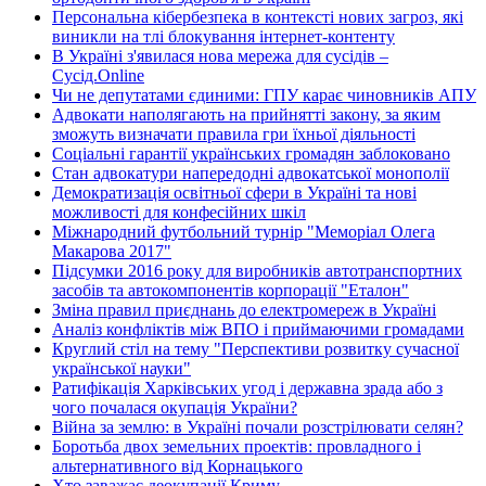
Персональна кібербезпека в контексті нових загроз, які
виникли на тлі блокування інтернет-контенту
В Україні з'явилася нова мережа для сусідів –
Сусід.Online
Чи не депутатами єдиними: ГПУ карає чиновників АПУ
Адвокати наполягають на прийнятті закону, за яким
зможуть визначати правила гри їхньої діяльності
Соціальні гарантії українських громадян заблоковано
Стан адвокатури напередодні адвокатської монополії
Демократизація освітньої сфери в Україні та нові
можливості для конфесійних шкіл
Міжнародний футбольний турнір "Меморіал Олега
Макарова 2017"
Підсумки 2016 року для виробників автотранспортних
засобів та автокомпонентів корпорації "Еталон"
Зміна правил приєднань до електромереж в Україні
Аналіз конфліктів між ВПО і приймаючими громадами
Круглий стіл на тему "Перспективи розвитку сучасної
української науки"
Ратифікація Харківських угод і державна зрада або з
чого почалася окупація України?
Війна за землю: в Україні почали розстрілювати селян?
Боротьба двох земельних проектів: провладного і
альтернативного від Корнацького
Хто заважає деокупації Криму