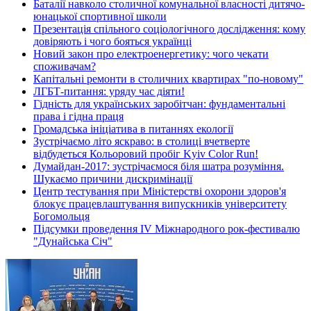
Баталії навколо столичної комунальної власності дитячо-
юнацької спортивної школи
Презентація спільного соціологічного дослідження: кому
довіряють і чого бояться українці
Новий закон про електроенергетику: чого чекати
споживачам?
Капітальні ремонти в столичних квартирах "по-новому"
ЛГБТ-питання: уряду час діяти!
Гідність для українських заробітчан: фундаментальні
права і гідна праця
Громадська ініціатива в питаннях екології
Зустрічаємо літо яскраво: в столиці вчетверте
відбудеться Кольоровий пробіг Kyiv Color Run!
Думайдан-2017: зустрічаємося біля шатра розуміння.
Шукаємо причини дискримінації
Центр тестування при Міністерстві охорони здоров'я
блокує працевлаштування випускників університету
Богомольця
Підсумки проведення IV Міжнародного рок-фестивалю
"Дунайська Січ"