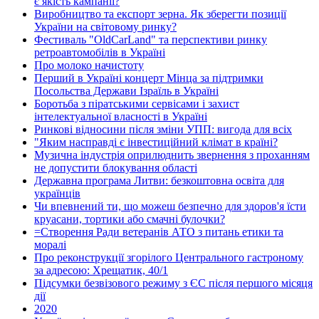
є якість кампанії?
Виробництво та експорт зерна. Як зберегти позиції
України на світовому ринку?
Фестиваль "OldCarLand" та перспективи ринку
ретроавтомобілів в Україні
Про молоко начистоту
Перший в Україні концерт Мінца за підтримки
Посольства Держави Ізраїль в Україні
Боротьба з піратськими сервісами і захист
інтелектуальної власності в Україні
Ринкові відносини після зміни УПП: вигода для всіх
"Яким насправді є інвестиційний клімат в країні?
Музична індустрія оприлюднить звернення з проханням
не допустити блокування області
Державна програма Литви: безкоштовна освіта для
українців
Чи впевнений ти, що можеш безпечно для здоров'я їсти
круасани, тортики або смачні булочки?
=Створення Ради ветеранів АТО з питань етики та
моралі
Про реконструкції згорілого Центрального гастроному
за адресою: Хрещатик, 40/1
Підсумки безвізового режиму з ЄС після першого місяця
дії
2020