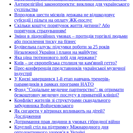
Антирелігійні законопроекти: виклики для українського
суспільства
Впродовж шести місяців держава не відшкодовує
субсидії і пільги на оплату ЖК-послуг
Скільки коштує порятунок життя дитини? Або
порятунок страхуванням!
Зміни в ліцензійних умовах – протидія торгівлі людьми
або посилення тиску на бізнес
Будівельна галузь: підсумки роботи за 25 років
Незалежної України і плани на майбутнє
Яка ціна тютюнового лобі для держави?
Київ – це європейська столиця чи кам'яний гетто?
Прес-конференція представників української музичної
індустрії
У Києві завершився 1-й етап навчань тренерів-
парамедиків в рамках програми НАТО
Фонд "Соціальне медичне партнерство": як отримати
безкоштовну медичну послугу в приватній клініці?
Конфлікт жителів зі структурами скандального
забудовника Войцеховського
Як сигарети у вітринах впливають на дітей?
Дослідження
Дотримання прав людини в умовах гібридної війни
Круглий стіл на підтримку Міжнародного дня
ортодонтичного здоров'я в Україні