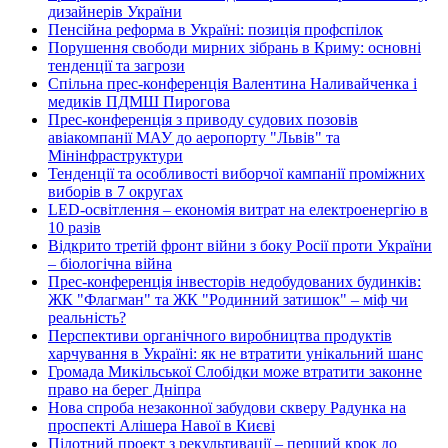
дизайнерів України
Пенсійна реформа в Україні: позиція профспілок
Порушення свободи мирних зібрань в Криму: основні
тенденції та загрози
Спільна прес-конференція Валентина Наливайченка і
медиків ПДМШ Пирогова
Прес-конференція з приводу судових позовів
авіакомпанії МАУ до аеропорту "Львів" та
Мінінфраструктури
Тенденції та особливості виборчої кампанії проміжних
виборів в 7 округах
LED-освітлення – економія витрат на електроенергію в
10 разів
Відкрито третій фронт війни з боку Росії проти України
– біологічна війна
Прес-конференція інвесторів недобудованих будинків:
ЖК "Флагман" та ЖК "Родинний затишок" – міф чи
реальність?
Перспективи органічного виробництва продуктів
харчування в Україні: як не втратити унікальний шанс
Громада Микільської Слобідки може втратити законне
право на берег Дніпра
Нова спроба незаконної забудови скверу Радунка на
проспекті Алішера Навої в Києві
Пілотний проект з рекультивації – перший крок до