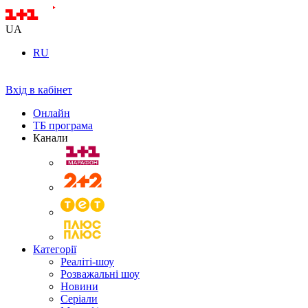
UA
RU
Вхід в кабінет
Онлайн
ТБ програма
Канали
Категорії
Реаліті-шоу
Розважальні шоу
Новини
Серіали