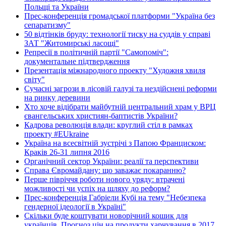
Польщі та України
Прес-конференція громадської платформи "Україна без
сепаратизму"
50 відтінків бруду: технології тиску на суддів у справі
ЗАТ "Житомирські ласощі"
Репресії в політичній партії "Самопоміч":
документальне підтвердження
Презентація міжнародного проекту "Художня хвиля
світу"
Сучасні загрози в лісовій галузі та нездійснені реформи
на ринку деревини
Хто хоче відібрати майбутній центральний храм у ВРЦ
євангельських християн-баптистів України?
Кадрова революція влади: круглий стіл в рамках
проекту #EUkraine
Україна на всесвітній зустрічі з Папою Франциском:
Краків 26-31 липня 2016
Органічний сектор України: реалії та перспективи
Справа Євромайдану: що заважає покаранню?
Перше півріччя роботи нового уряду: втрачені
можливості чи успіх на шляху до реформ?
Прес-конференція Габріели Кубі на тему "Небезпека
гендерної ідеології в Україні"
Скільки буде коштувати новорічний кошик для
українців. Прогноз цін на продукти харчування в 2017