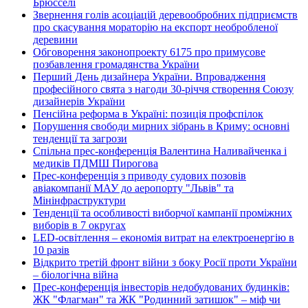
Брюсселі
Звернення голів асоціацій деревообробних підприємств
про скасування мораторію на експорт необробленої
деревини
Обговорення законопроекту 6175 про примусове
позбавлення громадянства України
Перший День дизайнера України. Впровадження
професійного свята з нагоди 30-річчя створення Союзу
дизайнерів України
Пенсійна реформа в Україні: позиція профспілок
Порушення свободи мирних зібрань в Криму: основні
тенденції та загрози
Спільна прес-конференція Валентина Наливайченка і
медиків ПДМШ Пирогова
Прес-конференція з приводу судових позовів
авіакомпанії МАУ до аеропорту "Львів" та
Мінінфраструктури
Тенденції та особливості виборчої кампанії проміжних
виборів в 7 округах
LED-освітлення – економія витрат на електроенергію в
10 разів
Відкрито третій фронт війни з боку Росії проти України
– біологічна війна
Прес-конференція інвесторів недобудованих будинків:
ЖК "Флагман" та ЖК "Родинний затишок" – міф чи