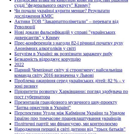
судді "федерального округу" Криму?
Чи почали українці курити менше? Результати
дослідження КМІС
Активи ТОВ "Закарпатполіметали" – переваги від
Революції
Нові докази фальсифікацій у справі "українських
диверсантів" у Криму
Прес-конференція з нагоди 82-ї річниці початку руху
Анонімних алкоголіків у світі
Ботулізм в Україні: як розпізнати заражену рибу
Безкарність відроджує корупцію
2022
Парний Чемпіонат світу зі стронгмену: найсильніша
команда світу 2016 визначена у Львові
Проблема ожиріння серед українських дітей: 82 % – у
зоні ризику
Пріоритети розвитку Харківщини: погляд здобувача по
пост губернатора
Презентація грандіозного музичного шоу-проекту
"Битва оркестрів в Україні"
Перспективи Угоди між Кабміном України та Урядом
Ізраїлю про тимчасове працевлаштування українців
Політичні партії: ми фінансуємо, ми контролюємо
Народження першої в світі дитини від "трьох батьків"