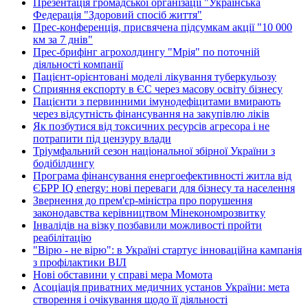
Презентація громадської організації "Українська
Федерація "Здоровий спосіб життя"
Прес-конференція, присвячена підсумкам акції "10 000
км за 7 днів"
Прес-брифінг агрохолдингу "Мрія" по поточній
діяльності компанії
Пацієнт-орієнтовані моделі лікування туберкульозу
Сприяння експорту в ЄС через масову освіту бізнесу
Пацієнти з первинними імунодефіцитами вмирають
через відсутність фінансування на закупівлю ліків
Як позбутися від токсичних ресурсів агресора і не
потрапити під цензуру влади
Тріумфальний сезон національної збірної України з
бодібілдингу
Програма фінансування енергоефективності житла від
ЄБРР IQ energy: нові переваги для бізнесу та населення
Звернення до прем'єр-міністра про порушення
законодавства керівництвом Мінекономрозвитку
Інвалідів на візку позбавили можливості пройти
реабілітацію
"Вірю - не вірю": в Україні стартує інноваційна кампанія
з профілактики ВІЛ
Нові обставини у справі мера Момота
Асоціація приватних медичних установ України: мета
створення і очікування щодо її діяльності