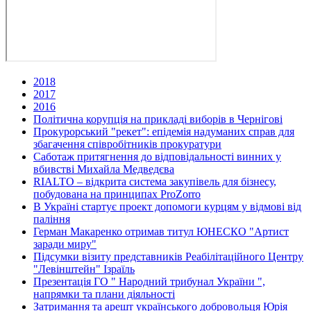
2018
2017
2016
Політична корупція на прикладі виборів в Чернігові
Прокурорський "рекет": епідемія надуманих справ для
збагачення співробітників прокуратури
Саботаж притягнення до відповідальності винних у
вбивстві Михайла Медведєва
RIALTO – відкрита система закупівель для бізнесу,
побудована на принципах ProZorro
В Україні стартує проект допомоги курцям у відмові від
паління
Герман Макаренко отримав титул ЮНЕСКО "Артист
заради миру"
Підсумки візиту представників Реабілітаційного Центру
"Левінштейн" Ізраїль
Презентація ГО " Народний трибунал України ",
напрямки та плани діяльності
Затримання та арешт українського добровольця Юрія