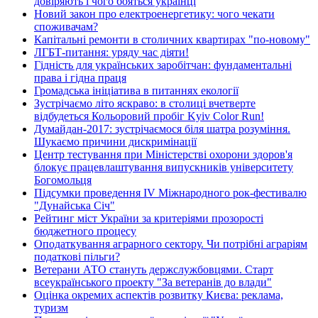
довіряють і чого бояться українці
Новий закон про електроенергетику: чого чекати
споживачам?
Капітальні ремонти в столичних квартирах "по-новому"
ЛГБТ-питання: уряду час діяти!
Гідність для українських заробітчан: фундаментальні
права і гідна праця
Громадська ініціатива в питаннях екології
Зустрічаємо літо яскраво: в столиці вчетверте
відбудеться Кольоровий пробіг Kyiv Color Run!
Думайдан-2017: зустрічаємося біля шатра розуміння.
Шукаємо причини дискримінації
Центр тестування при Міністерстві охорони здоров'я
блокує працевлаштування випускників університету
Богомольця
Підсумки проведення IV Міжнародного рок-фестивалю
"Дунайська Січ"
Рейтинг міст України за критеріями прозорості
бюджетного процесу
Оподаткування аграрного сектору. Чи потрібні аграріям
податкові пільги?
Ветерани АТО стануть держслужбовцями. Старт
всеукраїнського проекту "За ветеранів до влади"
Оцінка окремих аспектів розвитку Києва: реклама,
туризм