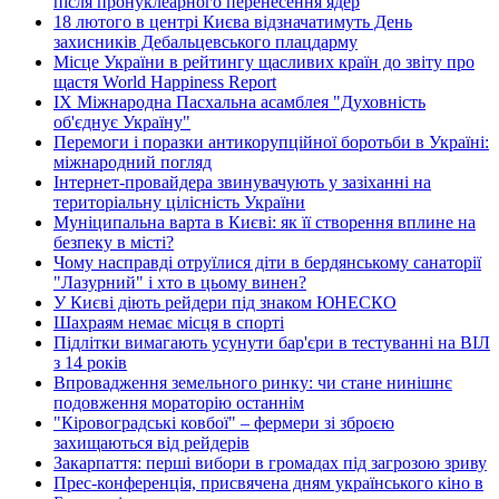
після пронуклеарного перенесення ядер
18 лютого в центрі Києва відзначатимуть День
захисників Дебальцевського плацдарму
Місце України в рейтингу щасливих країн до звіту про
щастя World Happiness Report
ІХ Міжнародна Пасхальна асамблея "Духовність
об'єднує Україну"
Перемоги і поразки антикорупційної боротьби в Україні:
міжнародний погляд
Інтернет-провайдера звинувачують у зазіханні на
територіальну цілісність України
Муніципальна варта в Києві: як її створення вплине на
безпеку в місті?
Чому насправді отруїлися діти в бердянському санаторії
"Лазурний" і хто в цьому винен?
У Києві діють рейдери під знаком ЮНЕСКО
Шахраям немає місця в спорті
Підлітки вимагають усунути бар'єри в тестуванні на ВІЛ
з 14 років
Впровадження земельного ринку: чи стане нинішнє
подовження мораторію останнім
"Кіровоградські ковбої" – фермери зі зброєю
захищаються від рейдерів
Закарпаття: перші вибори в громадах під загрозою зриву
Прес-конференція, присвячена дням українського кіно в