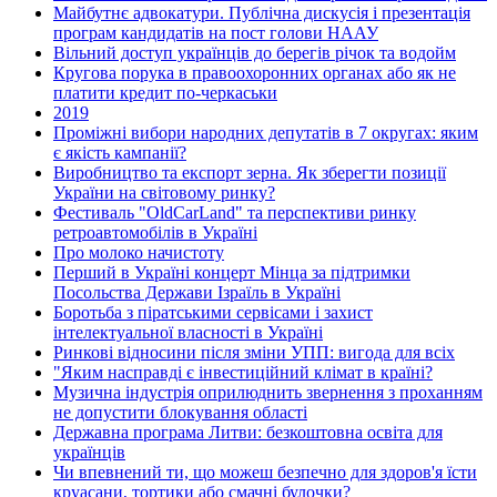
Майбутнє адвокатури. Публічна дискусія і презентація
програм кандидатів на пост голови НААУ
Вільний доступ українців до берегів річок та водойм
Кругова порука в правоохоронних органах або як не
платити кредит по-черкаськи
2019
Проміжні вибори народних депутатів в 7 округах: яким
є якість кампанії?
Виробництво та експорт зерна. Як зберегти позиції
України на світовому ринку?
Фестиваль "OldCarLand" та перспективи ринку
ретроавтомобілів в Україні
Про молоко начистоту
Перший в Україні концерт Мінца за підтримки
Посольства Держави Ізраїль в Україні
Боротьба з піратськими сервісами і захист
інтелектуальної власності в Україні
Ринкові відносини після зміни УПП: вигода для всіх
"Яким насправді є інвестиційний клімат в країні?
Музична індустрія оприлюднить звернення з проханням
не допустити блокування області
Державна програма Литви: безкоштовна освіта для
українців
Чи впевнений ти, що можеш безпечно для здоров'я їсти
круасани, тортики або смачні булочки?