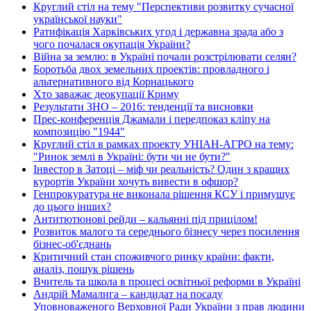
Круглий стіл на тему "Перспективи розвитку сучасної
української науки"
Ратифікація Харківських угод і державна зрада або з
чого почалася окупація України?
Війна за землю: в Україні почали розстрілювати селян?
Боротьба двох земельних проектів: провладного і
альтернативного від Корнацького
Хто заважає деокупації Криму
Результати ЗНО – 2016: тенденції та висновки
Прес-конференція Джамали і передпоказ кліпу на
композицію "1944"
Круглий стіл в рамках проекту УНІАН-АГРО на тему:
"Ринок землі в Україні: бути чи не бути?"
Інвестор в Затоці – міф чи реальність? Один з кращих
курортів України хочуть вивести в офшор?
Генпрокуратура не виконала рішення КСУ і примушує
до цього інших?
Антитютюнові рейди – кальянні під прицілом!
Розвиток малого та середнього бізнесу через посилення
бізнес-об'єднань
Критичний стан споживчого ринку країни: факти,
аналіз, пошук рішень
Вчитель та школа в процесі освітньої реформи в Україні
Андрій Мамалига – кандидат на посаду
Уповноваженого Верховної Ради України з прав людини