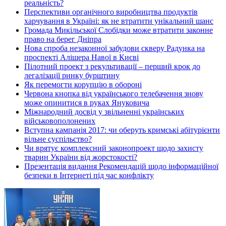
реальність?
Перспективи органічного виробництва продуктів
харчування в Україні: як не втратити унікальний шанс
Громада Микільської Слобідки може втратити законне
право на берег Дніпра
Нова спроба незаконної забудови скверу Радунка на
проспекті Алішера Навої в Києві
Пілотний проект з рекультивації – перший крок до
легалізації ринку бурштину
Як перемогти корупцію в обороні
Червона кнопка від українського телебачення знову
може опинитися в руках Януковича
Міжнародний досвід у звільненні українських
військовополонених
Вступна кампанія 2017: чи оберуть кримські абітурієнти
вільне суспільство?
Чи врятує комплексний законопроект щодо захисту
тварин України від жорстокості?
Презентація видання Рекомендацій щодо інформаційної
безпеки в Інтернеті під час конфлікту