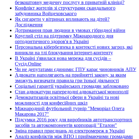
безкоштовну медичну послугу в приватній клініці?
Конфлікт жителів зі структурами скандального
забудовника Войцеховського
Як сигарети у вітринах впливають на дітей?
Дослідження
Дотримання прав людини в умовах гібридної війни
Круглий стіл на підтримку Міжнародного дня
ортодонтичного здоров'я в Україні
Персональна кібербезпека в контексті нових загроз, які
виникли на тлі блокування інтернет-контенту
В Україні з'явилася нова мережа для сусідів –
Сусід.Online
Чи не депутатами єдиними: ГПУ карає чиновників АПУ
Адвокати наполягають на прийнятті закону, за яким
зможуть визначати правила гри їхньої діяльності
Соціальні гарантії українських громадян заблоковано
Стан адвокатури напередодні адвокатської монополії
Демократизація освітньої сфери в Україні та нові
можливості для конфесійних шкіл
Міжнародний футбольний турнір "Меморіал Олега
Макарова 2017"
Підсумки 2016 року для виробників автотранспортних
засобів та автокомпонентів корпорації "Еталон"
Зміна правил приєднань до електромереж в Україні
Аналіз конфліктів між ВПО і приймаючими громадами