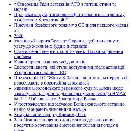
=Створення Ради ветеранів АТО з питань етики та
моралі
Про реконструкції згорілого Центрального гастроному
за адресою: Хрещатик, 40/1
Підсумки безвізового режиму з ЄС після першого місяця
дії
2020
Українські сироти їдуть до Європи, щоб привернути
увагу до жахливих буднів інтернатів
Стан атомної енергетики в Україні. Шляхи вирішення
проблем
Кияни проти свавілля забудовників
Експортні квоти, які стали доступними після активації
Угоди про асоціацію з ЄС
Презентація ГО "Жінка & Закон": допомога матерям, які
перебувають в боротьбі за своїх дітей
Рішення Оболонського районного суду м. Києва щодо
захисту честі, гідності, ділової репутації ректора НМАУ
ім. П.І. Чайковського Володимира Рожка
У постраждалих від забудови Войцеховського останню
надію забирають чиновники КМДА
Комунальний терор у Кривому Розі
Запобігання знищенню допустимих до вживання
продуктів харчування з метою запобігання голоду в
країні