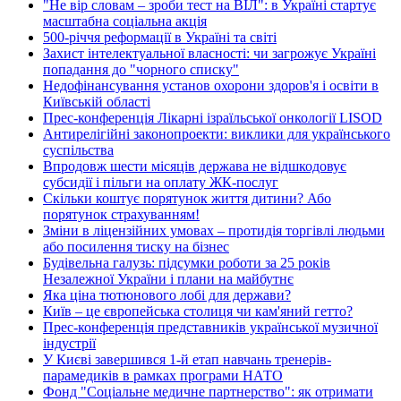
"Не вір словам – зроби тест на ВІЛ": в Україні стартує
масштабна соціальна акція
500-річчя реформації в Україні та світі
Захист інтелектуальної власності: чи загрожує Україні
попадання до "чорного списку"
Недофінансування установ охорони здоров'я і освіти в
Київській області
Прес-конференція Лікарні ізраїльської онкології LISOD
Антирелігійні законопроекти: виклики для українського
суспільства
Впродовж шести місяців держава не відшкодовує
субсидії і пільги на оплату ЖК-послуг
Скільки коштує порятунок життя дитини? Або
порятунок страхуванням!
Зміни в ліцензійних умовах – протидія торгівлі людьми
або посилення тиску на бізнес
Будівельна галузь: підсумки роботи за 25 років
Незалежної України і плани на майбутнє
Яка ціна тютюнового лобі для держави?
Київ – це європейська столиця чи кам'яний гетто?
Прес-конференція представників української музичної
індустрії
У Києві завершився 1-й етап навчань тренерів-
парамедиків в рамках програми НАТО
Фонд "Соціальне медичне партнерство": як отримати