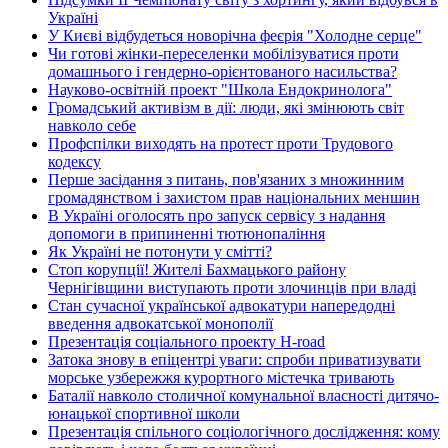
Україні
У Києві відбудеться новорічна феєрія "Холодне серце"
Чи готові жінки-переселенки мобілізуватися проти
домашнього і гендерно-орієнтованого насильства?
Науково-освітній проект "Школа Ендокринолога"
Громадський активізм в дії: люди, які змінюють світ
навколо себе
Профспілки виходять на протест проти Трудового
кодексу
Перше засідання з питань, пов'язаних з множинним
громадянством і захистом прав національних меншин
В Україні оголосять про запуск сервісу з надання
допомоги в припиненні тютюнопаління
Як Україні не потонути у смітті?
Стоп корупції! Жителі Бахмацького району
Чернігівщини виступають проти злочинців при владі
Стан сучасної української адвокатури напередодні
введення адвокатської монополії
Презентація соціального проекту H-road
Затока знову в епіцентрі уваги: спроби приватизувати
морське узбережжя курортного містечка тривають
Баталії навколо столичної комунальної власності дитячо-
юнацької спортивної школи
Презентація спільного соціологічного дослідження: кому