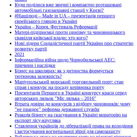
Куди поділися вже звичні і компактно розташовані
автомобільні газозаправні станції у Києві?
#Нашілюді – Made in UA – презентація першого
єврейського глянцю в Україні
Україна – Корея. Фестиваль Реформації
Матері-підприємці проти цинізму та чиновницького
свавілля київської влади: хто кого?
Нові лідери Соціалістичної партії України про стратегію
розвитку партії
2021
Інформаційна війна щодо Чорнобильської АЕС:
причини і наслідки
Бізнес на школярах: як з дитинства формується
тютюнова залежність?
Маріупольський морський торговельний порт: стан
справ і конкурс на посаду керівника порту
Презентація Першого в Україні конкурсу краси серед
авторських ляльок "Міс лялька – 2016"
Втрата довіри до конкурсів з відбору чиновників: чому
"не працює" реформа державної служби
Реакція бізнесу на скасування в Україні мораторію на
експорт лісу-кругляка
Ставлення українців до лібералізації права на володіння
і застосування вогнепальної зброї для самозахисту
Рейдерська атака на квартири киян на підставі рішення