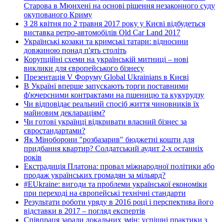
Старова в Мюнхені на основі рішення незаконного суду
окупованого Криму
З 28 квітня по 2 травня 2017 року у Києві відбудеться
виставка ретро-автомобілів Old Car Land 2017
Українські козаки та кримські татари: відносини
довжиною понад п'ять століть
Корупційні схеми на українській митниці – нові
виклики для європейського бізнесу
Презентація V Форуму Global Ukrainians в Києві
В Україні вперше запускають торги поставними
ф'ючерсними контрактами на пшеницю та кукурудзу
Чи відповідає реальний спосіб життя чиновників їх
майновим деклараціям?
Чи готові українці відкривати власний бізнес за
євростандартами?
Як Міноборони "розбазарив" бюджетні кошти для
придбання квартир? Солдатський аудит 2-х останніх
років
Екстрадиція Платона: провал міжнародної політики або
продаж українських громадян за мільярд?
#EUkraine: вигоди та проблеми української економіки
при переході на європейські технічні стандарти
Результати роботи уряду в 2016 році і перспектива його
відставки в 2017 – погляд експертів
Співпраця заради локальних змін: успішні практики з