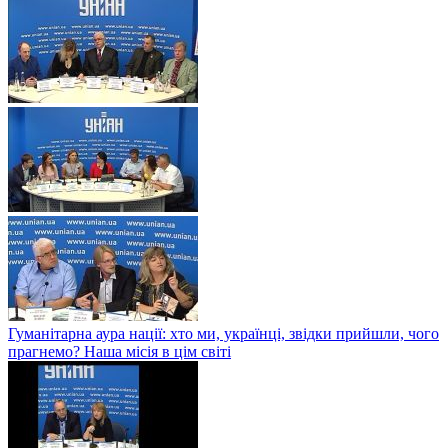
Гуманітарна аура нації: хто ми, українці, звідки прийшли, чого
прагнемо? Наша місія в цім світі