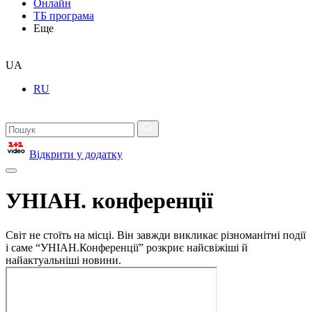
Онлайн
ТБ програма
Еще
UA
RU
Відкрити у додатку
УНІАН. конференції
Світ не стоїть на місці. Він завжди викликає різноманітні події
і саме “УНІАН.Конференції” розкриє найсвіжіші й
найактуальніші новини.