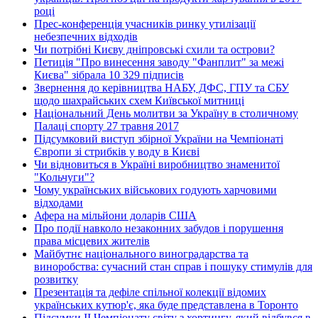
році
Прес-конференція учасників ринку утилізації
небезпечних відходів
Чи потрібні Києву дніпровські схили та острови?
Петиція "Про винесення заводу "Фанплит" за межі
Києва" зібрала 10 329 підписів
Звернення до керівництва НАБУ, ДФС, ГПУ та СБУ
щодо шахрайських схем Київської митниці
Національний День молитви за Україну в столичному
Палаці спорту 27 травня 2017
Підсумковий виступ збірної України на Чемпіонаті
Європи зі стрибків у воду в Києві
Чи відновиться в Україні виробництво знаменитої
"Кольчуги"?
Чому українських військових годують харчовими
відходами
Афера на мільйони доларів США
Про події навколо незаконних забудов і порушення
права місцевих жителів
Майбутнє національного виноградарства та
виноробства: сучасний стан справ і пошуку стимулів для
розвитку
Презентація та дефіле спільної колекції відомих
українських кутюр'є, яка буде представлена в Торонто
Підсумки ІІ Чемпіонату світу з хортингу, який відбувся в