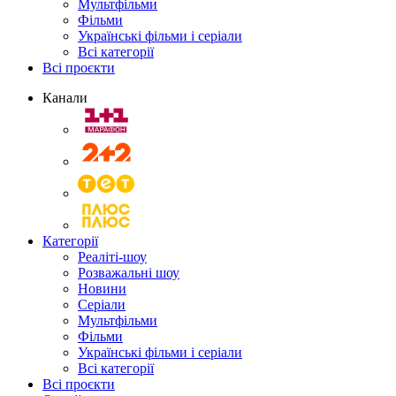
Мультфільми
Фільми
Українські фільми і серіали
Всі категорії
Всі проєкти
Канали
Категорії
Реаліті-шоу
Розважальні шоу
Новини
Серіали
Мультфільми
Фільми
Українські фільми і серіали
Всі категорії
Всі проєкти