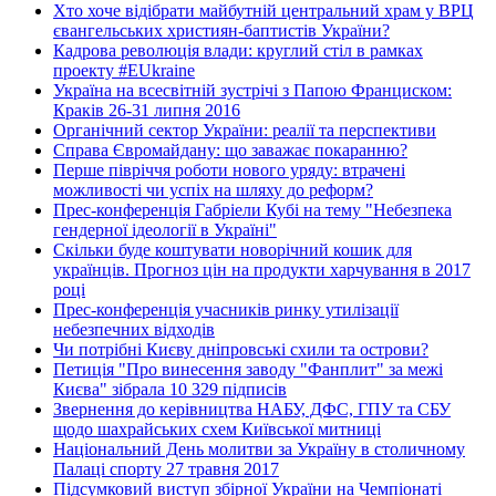
Хто хоче відібрати майбутній центральний храм у ВРЦ
євангельських християн-баптистів України?
Кадрова революція влади: круглий стіл в рамках
проекту #EUkraine
Україна на всесвітній зустрічі з Папою Франциском:
Краків 26-31 липня 2016
Органічний сектор України: реалії та перспективи
Справа Євромайдану: що заважає покаранню?
Перше півріччя роботи нового уряду: втрачені
можливості чи успіх на шляху до реформ?
Прес-конференція Габріели Кубі на тему "Небезпека
гендерної ідеології в Україні"
Скільки буде коштувати новорічний кошик для
українців. Прогноз цін на продукти харчування в 2017
році
Прес-конференція учасників ринку утилізації
небезпечних відходів
Чи потрібні Києву дніпровські схили та острови?
Петиція "Про винесення заводу "Фанплит" за межі
Києва" зібрала 10 329 підписів
Звернення до керівництва НАБУ, ДФС, ГПУ та СБУ
щодо шахрайських схем Київської митниці
Національний День молитви за Україну в столичному
Палаці спорту 27 травня 2017
Підсумковий виступ збірної України на Чемпіонаті