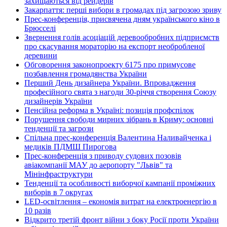
захищаються від рейдерів
Закарпаття: перші вибори в громадах під загрозою зриву
Прес-конференція, присвячена дням українського кіно в
Брюсселі
Звернення голів асоціацій деревообробних підприємств
про скасування мораторію на експорт необробленої
деревини
Обговорення законопроекту 6175 про примусове
позбавлення громадянства України
Перший День дизайнера України. Впровадження
професійного свята з нагоди 30-річчя створення Союзу
дизайнерів України
Пенсійна реформа в Україні: позиція профспілок
Порушення свободи мирних зібрань в Криму: основні
тенденції та загрози
Спільна прес-конференція Валентина Наливайченка і
медиків ПДМШ Пирогова
Прес-конференція з приводу судових позовів
авіакомпанії МАУ до аеропорту "Львів" та
Мінінфраструктури
Тенденції та особливості виборчої кампанії проміжних
виборів в 7 округах
LED-освітлення – економія витрат на електроенергію в
10 разів
Відкрито третій фронт війни з боку Росії проти України