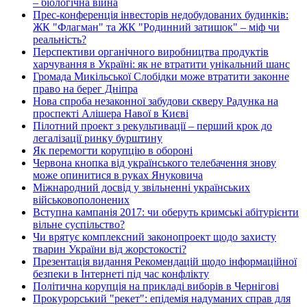
– біологічна війна
Прес-конференція інвесторів недобудованих будинків:
ЖК "Флагман" та ЖК "Родинний затишок" – міф чи
реальність?
Перспективи органічного виробництва продуктів
харчування в Україні: як не втратити унікальний шанс
Громада Микільської Слобідки може втратити законне
право на берег Дніпра
Нова спроба незаконної забудови скверу Радунка на
проспекті Алішера Навої в Києві
Пілотний проект з рекультивації – перший крок до
легалізації ринку бурштину
Як перемогти корупцію в обороні
Червона кнопка від українського телебачення знову
може опинитися в руках Януковича
Міжнародний досвід у звільненні українських
військовополонених
Вступна кампанія 2017: чи оберуть кримські абітурієнти
вільне суспільство?
Чи врятує комплексний законопроект щодо захисту
тварин України від жорстокості?
Презентація видання Рекомендацій щодо інформаційної
безпеки в Інтернеті під час конфлікту
Політична корупція на прикладі виборів в Чернігові
Прокурорський "рекет": епідемія надуманих справ для