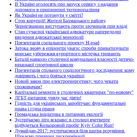
В Україні оголосять про запуск сервісу з надання
допомоги в припиненні тютюнопаління
Як Україні не потонути у смітті?
Стоп корупції! Жителі Бахмацького району
Чернігівщини виступають проти злочинців при владі
Стан сучасної української адвокатури напередодні
введення адвокатської монополії
Презентація соціального проекту H-road
Затока знову в епіцентрі уваги: спроби приватизувати
морське узбережжя курортного містечка тривають
Баталії навколо столичної комунальної власності дитячо-
юнацької спортивної школи
Презентація спільного соціологічного дослідження: кому
довіряють і чого бояться українці
Новий закон про електроенергетику: чого чекати
споживачам?
Капітальні ремонти в столичних квартирах "по-новому"
ЛГБТ-питання: уряду час діяти!
Гідність для українських заробітчан: фундаментальні
права і гідна праця
Громадська ініціатива в питаннях екології
Зустрічаємо літо яскраво: в столиці вчетверте
відбудеться Кольоровий пробіг Kyiv Color Run!
Думайдан-2017: зустрічаємося біля шатра розуміння.
Шукаємо причини дискримінації