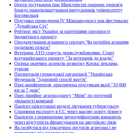
Центр тестування при Міністерстві охорони здоров'я
блокує працевлаштування випускників університету
Богомольця
Підсумки проведення IV Міжнародного рок-фестивалю
"Дунайська Січ"
Рейтинг міст України за критеріями прозорості
бюджетного процесу
Оподаткування аграрного сектору. Чи потрібні аграріям
податкові пільги?
Ветерани АТО стануть держслужбовцями. Старт
всеукраїнського проекту "За ветеранів до влади"
Оцінка окремих аспектів розвитку Києва: реклама,
туризм
Презентація громадської організації "Українська
Федерація "Здоровий спосіб життя"
Прес-конференція, присвячена підсумкам акції "10 000
км за 7 днів"
Прес-брифінг агрохолдингу "Мрія" по поточній
діяльності компанії
Пацієнт-орієнтовані моделі лікування туберкульозу
Сприяння експорту в ЄС через масову освіту бізнесу
Пацієнти з первинними імунодефіцитами вмирають
через відсутність фінансування на закупівлю ліків
Як позбутися від токсичних ресурсів агресора і не
потрапити під цензуру влади