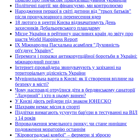
Політичні партії: ми фінансуємо, ми контролюємо
Народження першої в світі дитини від "трьох батьків"
після пронуклеарного перенесення ядер
18 лютого в центрі Києва відзначатимуть День
захисників Дебальцевського плацдарму
Місце України в рейтингу щасливих країн до звіту про
щастя World Happiness Report
ІХ Міжнародна Пасхальна асамблея "Духовність
об'єднує Україну"
Перемоги і поразки антикорупційної боротьби в Україні:
міжнародний погляд
Інтернет-провайдера звинувачують у зазіханні на
територіальну цілісність України
Муніципальна варта в Києві: як її створення вплине на
безпеку в місті?
Чому насправді отруїлися діти в бердянському санаторії
"Лазурний" і хто в цьому винен?
У Києві діють рейдери під знаком ЮНЕСКО
Шахраям немає місця в спорті
Підлітки вимагають усунути бар'єри в тестуванні на ВІЛ
з 14 років
Впровадження земельного ринку: чи стане нинішнє
подовження мораторію останнім
"Кіровоградські ковбої" – фермери зі зброєю