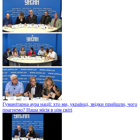
Гуманітарна аура нації: хто ми, українці, звідки прийшли, чого
прагнемо? Наша місія в цім світі