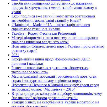
Запобігання знищенню допустимих до вживання
продуктів харчування з метою запобігання голоду в
країні
Куди поділися вже звичні і компактно розташовані
автомобільні газозаправні станції у Києві?
#Нашілюді – Made in UA – презентація першого
єврейського глянцю в Україні
Україна – Корея. Фестиваль Реформації
Матері-підприємці проти цинізму та чиновницького
свавілля київської влади: хто кого?
Нові лідери Соціалістичної партії України про стратегію
розвитку партії
2021
Інформаційна війна щодо Чорнобильської АЕС:
причини і наслідки
Бізнес на школярах: як з дитинства формується
тютюнова залежність?
Маріупольський морський торговельний порт: стан
справ і конкурс на посаду керівника порту
Презентація Першого в Україні конкурсу краси серед
авторських ляльок "Міс лялька – 2016"
Втрата довіри до конкурсів з відбору чиновників: чому
"не працює" реформа державної служби
Реакція бізнесу на скасування в Україні мораторію на
експорт лісу-кругляка