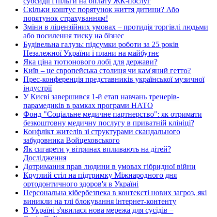
субсидії і пільги на оплату ЖК-послуг
Скільки коштує порятунок життя дитини? Або
порятунок страхуванням!
Зміни в ліцензійних умовах – протидія торгівлі людьми
або посилення тиску на бізнес
Будівельна галузь: підсумки роботи за 25 років
Незалежної України і плани на майбутнє
Яка ціна тютюнового лобі для держави?
Київ – це європейська столиця чи кам'яний гетто?
Прес-конференція представників української музичної
індустрії
У Києві завершився 1-й етап навчань тренерів-
парамедиків в рамках програми НАТО
Фонд "Соціальне медичне партнерство": як отримати
безкоштовну медичну послугу в приватній клініці?
Конфлікт жителів зі структурами скандального
забудовника Войцеховського
Як сигарети у вітринах впливають на дітей?
Дослідження
Дотримання прав людини в умовах гібридної війни
Круглий стіл на підтримку Міжнародного дня
ортодонтичного здоров'я в Україні
Персональна кібербезпека в контексті нових загроз, які
виникли на тлі блокування інтернет-контенту
В Україні з'явилася нова мережа для сусідів –