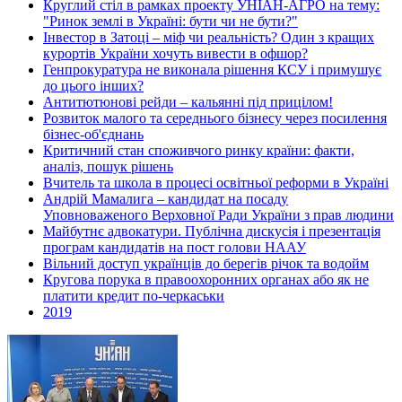
Круглий стіл в рамках проекту УНІАН-АГРО на тему:
"Ринок землі в Україні: бути чи не бути?"
Інвестор в Затоці – міф чи реальність? Один з кращих
курортів України хочуть вивести в офшор?
Генпрокуратура не виконала рішення КСУ і примушує
до цього інших?
Антитютюнові рейди – кальянні під прицілом!
Розвиток малого та середнього бізнесу через посилення
бізнес-об'єднань
Критичний стан споживчого ринку країни: факти,
аналіз, пошук рішень
Вчитель та школа в процесі освітньої реформи в Україні
Андрій Мамалига – кандидат на посаду
Уповноваженого Верховної Ради України з прав людини
Майбутнє адвокатури. Публічна дискусія і презентація
програм кандидатів на пост голови НААУ
Вільний доступ українців до берегів річок та водойм
Кругова порука в правоохоронних органах або як не
платити кредит по-черкаськи
2019