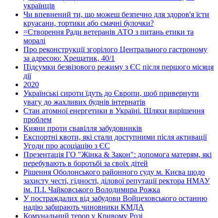
українців
Чи впевнений ти, що можеш безпечно для здоров'я їсти
круасани, тортики або смачні булочки?
=Створення Ради ветеранів АТО з питань етики та
моралі
Про реконструкції згорілого Центрального гастроному
за адресою: Хрещатик, 40/1
Підсумки безвізового режиму з ЄС після першого місяця
дії
2020
Українські сироти їдуть до Європи, щоб привернути
увагу до жахливих буднів інтернатів
Стан атомної енергетики в Україні. Шляхи вирішення
проблем
Кияни проти свавілля забудовників
Експортні квоти, які стали доступними після активації
Угоди про асоціацію з ЄС
Презентація ГО "Жінка & Закон": допомога матерям, які
перебувають в боротьбі за своїх дітей
Рішення Оболонського районного суду м. Києва щодо
захисту честі, гідності, ділової репутації ректора НМАУ
ім. П.І. Чайковського Володимира Рожка
У постраждалих від забудови Войцеховського останню
надію забирають чиновники КМДА
Комунальний терор у Кривому Розі