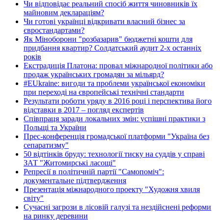
Чи відповідає реальний спосіб життя чиновників їх
майновим деклараціям?
Чи готові українці відкривати власний бізнес за
євростандартами?
Як Міноборони "розбазарив" бюджетні кошти для
придбання квартир? Солдатський аудит 2-х останніх
років
Екстрадиція Платона: провал міжнародної політики або
продаж українських громадян за мільярд?
#EUkraine: вигоди та проблеми української економіки
при переході на європейські технічні стандарти
Результати роботи уряду в 2016 році і перспектива його
відставки в 2017 – погляд експертів
Співпраця заради локальних змін: успішні практики з
Польщі та України
Прес-конференція громадської платформи "Україна без
сепаратизму"
50 відтінків бруду: технології тиску на суддів у справі
ЗАТ "Житомирські ласощі"
Репресії в політичній партії "Самопоміч":
документальне підтвердження
Презентація міжнародного проекту "Художня хвиля
світу"
Сучасні загрози в лісовій галузі та нездійснені реформи
на ринку деревини