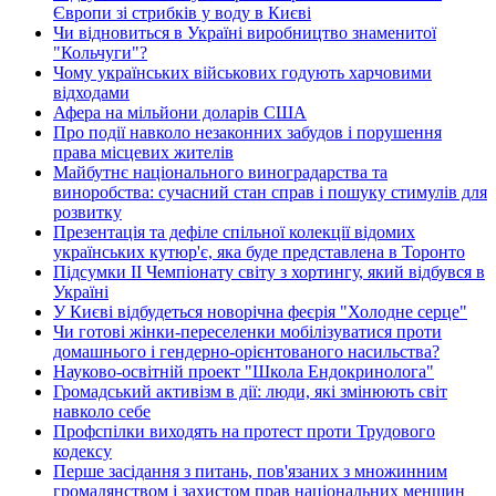
Європи зі стрибків у воду в Києві
Чи відновиться в Україні виробництво знаменитої
"Кольчуги"?
Чому українських військових годують харчовими
відходами
Афера на мільйони доларів США
Про події навколо незаконних забудов і порушення
права місцевих жителів
Майбутнє національного виноградарства та
виноробства: сучасний стан справ і пошуку стимулів для
розвитку
Презентація та дефіле спільної колекції відомих
українських кутюр'є, яка буде представлена в Торонто
Підсумки ІІ Чемпіонату світу з хортингу, який відбувся в
Україні
У Києві відбудеться новорічна феєрія "Холодне серце"
Чи готові жінки-переселенки мобілізуватися проти
домашнього і гендерно-орієнтованого насильства?
Науково-освітній проект "Школа Ендокринолога"
Громадський активізм в дії: люди, які змінюють світ
навколо себе
Профспілки виходять на протест проти Трудового
кодексу
Перше засідання з питань, пов'язаних з множинним
громадянством і захистом прав національних меншин