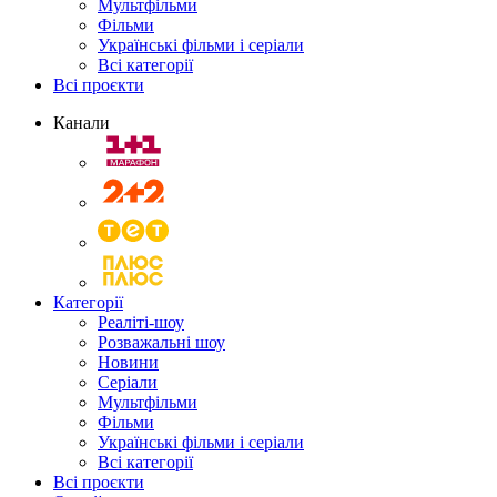
Мультфільми
Фільми
Українські фільми і серіали
Всі категорії
Всі проєкти
Канали
Категорії
Реаліті-шоу
Розважальні шоу
Новини
Серіали
Мультфільми
Фільми
Українські фільми і серіали
Всі категорії
Всі проєкти