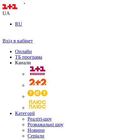
UA
RU
Вхід в кабінет
Онлайн
ТБ програма
Канали
Категорії
Реаліті-шоу
Розважальні шоу
Новини
Серіали