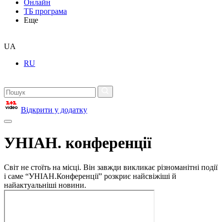
Онлайн
ТБ програма
Еще
UA
RU
Відкрити у додатку
УНІАН. конференції
Світ не стоїть на місці. Він завжди викликає різноманітні події
і саме “УНІАН.Конференції” розкриє найсвіжіші й
найактуальніші новини.