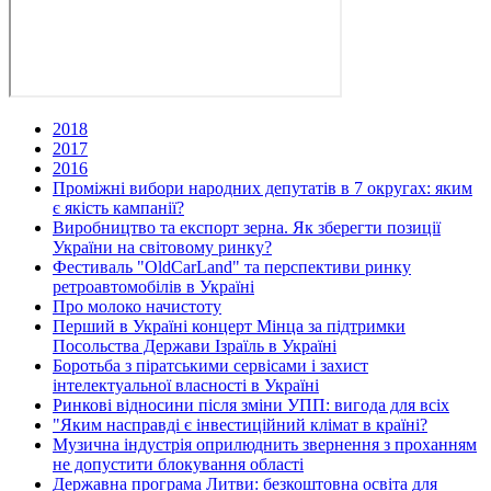
2018
2017
2016
Проміжні вибори народних депутатів в 7 округах: яким
є якість кампанії?
Виробництво та експорт зерна. Як зберегти позиції
України на світовому ринку?
Фестиваль "OldCarLand" та перспективи ринку
ретроавтомобілів в Україні
Про молоко начистоту
Перший в Україні концерт Мінца за підтримки
Посольства Держави Ізраїль в Україні
Боротьба з піратськими сервісами і захист
інтелектуальної власності в Україні
Ринкові відносини після зміни УПП: вигода для всіх
"Яким насправді є інвестиційний клімат в країні?
Музична індустрія оприлюднить звернення з проханням
не допустити блокування області
Державна програма Литви: безкоштовна освіта для