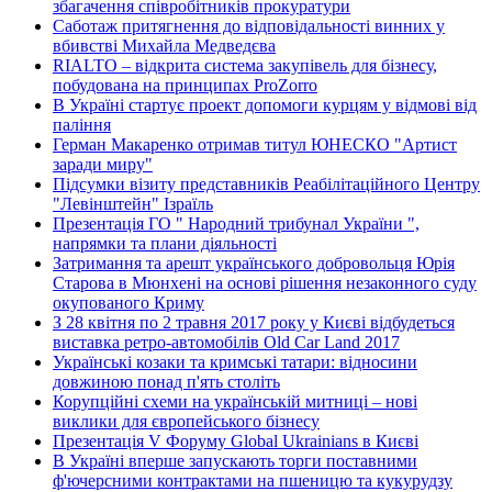
збагачення співробітників прокуратури
Саботаж притягнення до відповідальності винних у
вбивстві Михайла Медведєва
RIALTO – відкрита система закупівель для бізнесу,
побудована на принципах ProZorro
В Україні стартує проект допомоги курцям у відмові від
паління
Герман Макаренко отримав титул ЮНЕСКО "Артист
заради миру"
Підсумки візиту представників Реабілітаційного Центру
"Левінштейн" Ізраїль
Презентація ГО " Народний трибунал України ",
напрямки та плани діяльності
Затримання та арешт українського добровольця Юрія
Старова в Мюнхені на основі рішення незаконного суду
окупованого Криму
З 28 квітня по 2 травня 2017 року у Києві відбудеться
виставка ретро-автомобілів Old Car Land 2017
Українські козаки та кримські татари: відносини
довжиною понад п'ять століть
Корупційні схеми на українській митниці – нові
виклики для європейського бізнесу
Презентація V Форуму Global Ukrainians в Києві
В Україні вперше запускають торги поставними
ф'ючерсними контрактами на пшеницю та кукурудзу