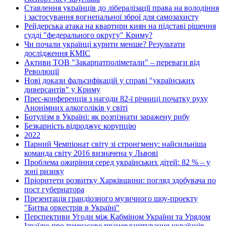
Ставлення українців до лібералізації права на володіння
і застосування вогнепальної зброї для самозахисту
Рейдерська атака на квартири киян на підставі рішення
судді "федерального округу" Криму?
Чи почали українці курити менше? Результати
дослідження КМІС
Активи ТОВ "Закарпатполіметали" – переваги від
Революції
Нові докази фальсифікацій у справі "українських
диверсантів" у Криму
Прес-конференція з нагоди 82-ї річниці початку руху
Анонімних алкоголіків у світі
Ботулізм в Україні: як розпізнати заражену рибу
Безкарність відроджує корупцію
2022
Парний Чемпіонат світу зі стронгмену: найсильніша
команда світу 2016 визначена у Львові
Проблема ожиріння серед українських дітей: 82 % – у
зоні ризику
Пріоритети розвитку Харківщини: погляд здобувача по
пост губернатора
Презентація грандіозного музичного шоу-проекту
"Битва оркестрів в Україні"
Перспективи Угоди між Кабміном України та Урядом
Ізраїлю про тимчасове працевлаштування українців