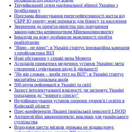
Тріумфальний сезон національної збірної України з
бодібілдингу
Програма фінансування енергоефективності житла від
ЄБРР IQ energy: нові переваги для бізнесу та населення
Звернення до прем'єр-міністра про порушення
законодавства керівництвом Мінекономрозвитку
Інвалідів на візку позбавили можливості пройти
реабілітацію
"Вірю - не вірю": в Україні стартує інноваційна кампанія
з профілактики ВІЛ
Нові обставини у справі мера Момота
Асоціація приватних медичних установ України: мета
створення і очікування щодо її діяльності
"Не вір словам – зроби тест на ВІЛ": в Україні стартує
масштабна соціальна акція
500-річчя реформації в Україні та світі
Захист інтелектуальної власності: чи загрожує Україні
попадання до "чорного списку"
Недофінансування установ охорони здоров'я і освіти в
Київській області
Прес-конференція Лікарні ізраїльської онкології LISOD
Антирелігійні законопроекти: виклики для українського
суспільства
Впродовж шести місяців держава не відшкодовує