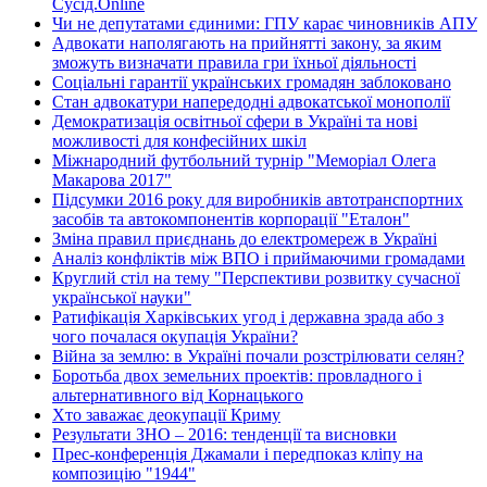
Сусід.Online
Чи не депутатами єдиними: ГПУ карає чиновників АПУ
Адвокати наполягають на прийнятті закону, за яким
зможуть визначати правила гри їхньої діяльності
Соціальні гарантії українських громадян заблоковано
Стан адвокатури напередодні адвокатської монополії
Демократизація освітньої сфери в Україні та нові
можливості для конфесійних шкіл
Міжнародний футбольний турнір "Меморіал Олега
Макарова 2017"
Підсумки 2016 року для виробників автотранспортних
засобів та автокомпонентів корпорації "Еталон"
Зміна правил приєднань до електромереж в Україні
Аналіз конфліктів між ВПО і приймаючими громадами
Круглий стіл на тему "Перспективи розвитку сучасної
української науки"
Ратифікація Харківських угод і державна зрада або з
чого почалася окупація України?
Війна за землю: в Україні почали розстрілювати селян?
Боротьба двох земельних проектів: провладного і
альтернативного від Корнацького
Хто заважає деокупації Криму
Результати ЗНО – 2016: тенденції та висновки
Прес-конференція Джамали і передпоказ кліпу на
композицію "1944"