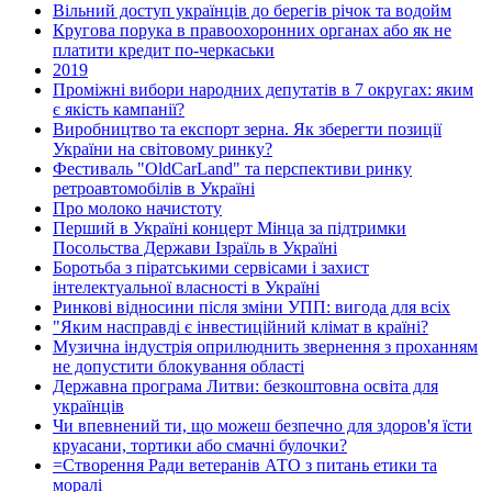
Вільний доступ українців до берегів річок та водойм
Кругова порука в правоохоронних органах або як не
платити кредит по-черкаськи
2019
Проміжні вибори народних депутатів в 7 округах: яким
є якість кампанії?
Виробництво та експорт зерна. Як зберегти позиції
України на світовому ринку?
Фестиваль "OldCarLand" та перспективи ринку
ретроавтомобілів в Україні
Про молоко начистоту
Перший в Україні концерт Мінца за підтримки
Посольства Держави Ізраїль в Україні
Боротьба з піратськими сервісами і захист
інтелектуальної власності в Україні
Ринкові відносини після зміни УПП: вигода для всіх
"Яким насправді є інвестиційний клімат в країні?
Музична індустрія оприлюднить звернення з проханням
не допустити блокування області
Державна програма Литви: безкоштовна освіта для
українців
Чи впевнений ти, що можеш безпечно для здоров'я їсти
круасани, тортики або смачні булочки?
=Створення Ради ветеранів АТО з питань етики та
моралі