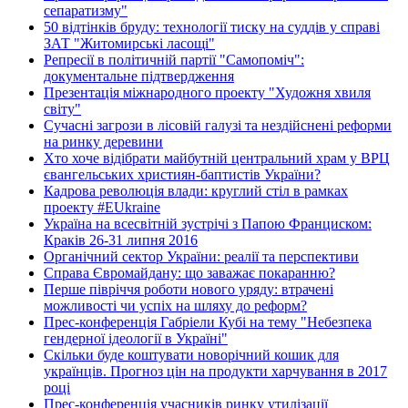
сепаратизму"
50 відтінків бруду: технології тиску на суддів у справі
ЗАТ "Житомирські ласощі"
Репресії в політичній партії "Самопоміч":
документальне підтвердження
Презентація міжнародного проекту "Художня хвиля
світу"
Сучасні загрози в лісовій галузі та нездійснені реформи
на ринку деревини
Хто хоче відібрати майбутній центральний храм у ВРЦ
євангельських християн-баптистів України?
Кадрова революція влади: круглий стіл в рамках
проекту #EUkraine
Україна на всесвітній зустрічі з Папою Франциском:
Краків 26-31 липня 2016
Органічний сектор України: реалії та перспективи
Справа Євромайдану: що заважає покаранню?
Перше півріччя роботи нового уряду: втрачені
можливості чи успіх на шляху до реформ?
Прес-конференція Габріели Кубі на тему "Небезпека
гендерної ідеології в Україні"
Скільки буде коштувати новорічний кошик для
українців. Прогноз цін на продукти харчування в 2017
році
Прес-конференція учасників ринку утилізації