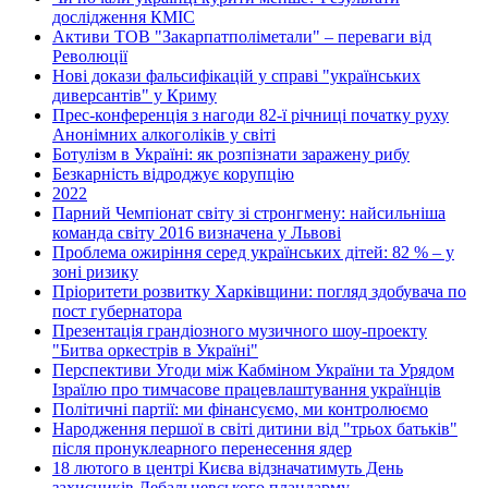
дослідження КМІС
Активи ТОВ "Закарпатполіметали" – переваги від
Революції
Нові докази фальсифікацій у справі "українських
диверсантів" у Криму
Прес-конференція з нагоди 82-ї річниці початку руху
Анонімних алкоголіків у світі
Ботулізм в Україні: як розпізнати заражену рибу
Безкарність відроджує корупцію
2022
Парний Чемпіонат світу зі стронгмену: найсильніша
команда світу 2016 визначена у Львові
Проблема ожиріння серед українських дітей: 82 % – у
зоні ризику
Пріоритети розвитку Харківщини: погляд здобувача по
пост губернатора
Презентація грандіозного музичного шоу-проекту
"Битва оркестрів в Україні"
Перспективи Угоди між Кабміном України та Урядом
Ізраїлю про тимчасове працевлаштування українців
Політичні партії: ми фінансуємо, ми контролюємо
Народження першої в світі дитини від "трьох батьків"
після пронуклеарного перенесення ядер
18 лютого в центрі Києва відзначатимуть День
захисників Дебальцевського плацдарму