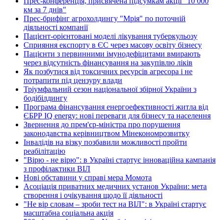
Прес-конференція, присвячена підсумкам акції "10 000
км за 7 днів"
Прес-брифінг агрохолдингу "Мрія" по поточній
діяльності компанії
Пацієнт-орієнтовані моделі лікування туберкульозу
Сприяння експорту в ЄС через масову освіту бізнесу
Пацієнти з первинними імунодефіцитами вмирають
через відсутність фінансування на закупівлю ліків
Як позбутися від токсичних ресурсів агресора і не
потрапити під цензуру влади
Тріумфальний сезон національної збірної України з
бодібілдингу
Програма фінансування енергоефективності житла від
ЄБРР IQ energy: нові переваги для бізнесу та населення
Звернення до прем'єр-міністра про порушення
законодавства керівництвом Мінекономрозвитку
Інвалідів на візку позбавили можливості пройти
реабілітацію
"Вірю - не вірю": в Україні стартує інноваційна кампанія
з профілактики ВІЛ
Нові обставини у справі мера Момота
Асоціація приватних медичних установ України: мета
створення і очікування щодо її діяльності
"Не вір словам – зроби тест на ВІЛ": в Україні стартує
масштабна соціальна акція