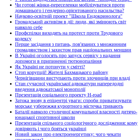
Чи готові жінки-переселенки мобілізуватися проти
домашнього і гендерно-орієнтованого насильства?
Науково-освітній проект "Школа Ендокринолога"
Громадський активізм в дії: люди, які змінюють світ
навколо себе
Профспілки виходять на протест проти Трудового
кодексу
Перше засідання з питань, пов'язаних з множинним
громадянством і захистом прав національних меншин
В Україні оголосять про запуск сервісу з надання
допомоги в припиненні тютюнопаління
Як Україні не потонути у смітті?
Стоп корупції! Жителі Бахмацького району
Чернігівщини виступають проти злочинців при владі
Стан сучасної української адвокатури напередодні
введення адвокатської монополії
Презентація соціального проекту H-road
Затока знову в епіцентрі уваги: спроби приватизувати
морське узбережжя курортного містечка тривають
Баталії навколо столичної комунальної власності дитячо-
юнацької спортивної школи
Презентація спільного соціологічного дослідження: кому
довіряють і чого бояться українці
Новий закон про електроенергетику: чого чекати
споживачам?