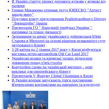
В Україні стартує проект допомоги курцям у відмові від
паління
Герман Макаренко отримав титул ЮНЕСКО "Артист
заради миру"
Підсумки візиту представників Реабілітаційного Центру
"Левінштейн" Ізраїль
Презентація ГО " Народний трибунал України ",
напрямки та плани діяльності
Затримання та арешт українського добровольця Юрія
Старова в Мюнхені на основі рішення незаконного суду
окупованого Криму
З 28 квітня по 2 травня 2017 року у Києві відбудеться
виставка ретро-автомобілів Old Car Land 2017
Українські козаки та кримські татари: відносини
довжиною понад п'ять століть
Корупційні схеми на українській митниці – нові
виклики для європейського бізнесу
Презентація V Форуму Global Ukrainians в Києві
В Україні вперше запускають торги поставними
ф'ючерсними контрактами на пшеницю та кукурудзу