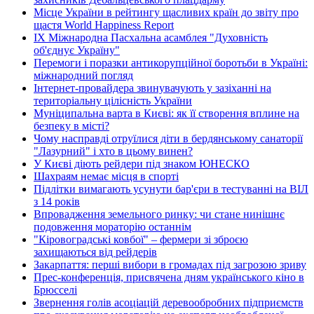
Місце України в рейтингу щасливих країн до звіту про
щастя World Happiness Report
ІХ Міжнародна Пасхальна асамблея "Духовність
об'єднує Україну"
Перемоги і поразки антикорупційної боротьби в Україні:
міжнародний погляд
Інтернет-провайдера звинувачують у зазіханні на
територіальну цілісність України
Муніципальна варта в Києві: як її створення вплине на
безпеку в місті?
Чому насправді отруїлися діти в бердянському санаторії
"Лазурний" і хто в цьому винен?
У Києві діють рейдери під знаком ЮНЕСКО
Шахраям немає місця в спорті
Підлітки вимагають усунути бар'єри в тестуванні на ВІЛ
з 14 років
Впровадження земельного ринку: чи стане нинішнє
подовження мораторію останнім
"Кіровоградські ковбої" – фермери зі зброєю
захищаються від рейдерів
Закарпаття: перші вибори в громадах під загрозою зриву
Прес-конференція, присвячена дням українського кіно в
Брюсселі
Звернення голів асоціацій деревообробних підприємств