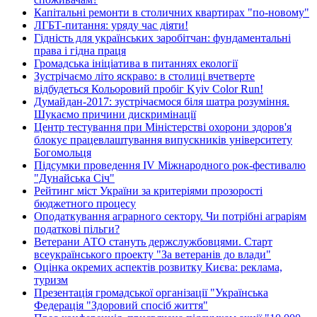
Капітальні ремонти в столичних квартирах "по-новому"
ЛГБТ-питання: уряду час діяти!
Гідність для українських заробітчан: фундаментальні
права і гідна праця
Громадська ініціатива в питаннях екології
Зустрічаємо літо яскраво: в столиці вчетверте
відбудеться Кольоровий пробіг Kyiv Color Run!
Думайдан-2017: зустрічаємося біля шатра розуміння.
Шукаємо причини дискримінації
Центр тестування при Міністерстві охорони здоров'я
блокує працевлаштування випускників університету
Богомольця
Підсумки проведення IV Міжнародного рок-фестивалю
"Дунайська Січ"
Рейтинг міст України за критеріями прозорості
бюджетного процесу
Оподаткування аграрного сектору. Чи потрібні аграріям
податкові пільги?
Ветерани АТО стануть держслужбовцями. Старт
всеукраїнського проекту "За ветеранів до влади"
Оцінка окремих аспектів розвитку Києва: реклама,
туризм
Презентація громадської організації "Українська
Федерація "Здоровий спосіб життя"