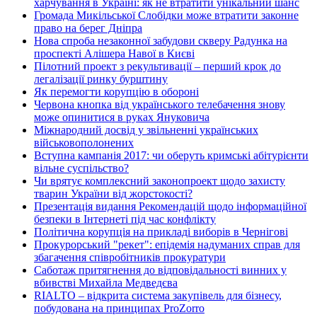
харчування в Україні: як не втратити унікальний шанс
Громада Микільської Слобідки може втратити законне
право на берег Дніпра
Нова спроба незаконної забудови скверу Радунка на
проспекті Алішера Навої в Києві
Пілотний проект з рекультивації – перший крок до
легалізації ринку бурштину
Як перемогти корупцію в обороні
Червона кнопка від українського телебачення знову
може опинитися в руках Януковича
Міжнародний досвід у звільненні українських
військовополонених
Вступна кампанія 2017: чи оберуть кримські абітурієнти
вільне суспільство?
Чи врятує комплексний законопроект щодо захисту
тварин України від жорстокості?
Презентація видання Рекомендацій щодо інформаційної
безпеки в Інтернеті під час конфлікту
Політична корупція на прикладі виборів в Чернігові
Прокурорський "рекет": епідемія надуманих справ для
збагачення співробітників прокуратури
Саботаж притягнення до відповідальності винних у
вбивстві Михайла Медведєва
RIALTO – відкрита система закупівель для бізнесу,
побудована на принципах ProZorro