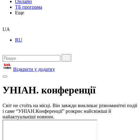
Онлайн
ТБ програма
Еще
UA
RU
Відкрити у додатку
УНІАН. конференції
Світ не стоїть на місці. Він завжди викликає різноманітні події
і саме “УНІАН.Конференції” розкриє найсвіжіші й
найактуальніші новини.