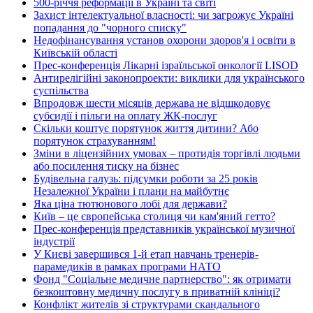
500-річчя реформації в Україні та світі
Захист інтелектуальної власності: чи загрожує Україні
попадання до "чорного списку"
Недофінансування установ охорони здоров'я і освіти в
Київській області
Прес-конференція Лікарні ізраїльської онкології LISOD
Антирелігійні законопроекти: виклики для українського
суспільства
Впродовж шести місяців держава не відшкодовує
субсидії і пільги на оплату ЖК-послуг
Скільки коштує порятунок життя дитини? Або
порятунок страхуванням!
Зміни в ліцензійних умовах – протидія торгівлі людьми
або посилення тиску на бізнес
Будівельна галузь: підсумки роботи за 25 років
Незалежної України і плани на майбутнє
Яка ціна тютюнового лобі для держави?
Київ – це європейська столиця чи кам'яний гетто?
Прес-конференція представників української музичної
індустрії
У Києві завершився 1-й етап навчань тренерів-
парамедиків в рамках програми НАТО
Фонд "Соціальне медичне партнерство": як отримати
безкоштовну медичну послугу в приватній клініці?
Конфлікт жителів зі структурами скандального