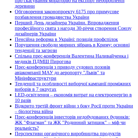
про скасування мораторію на експорт необробленої
деревини
Обговорення законопроекту 6175 про примусове
позбавлення громадянства України
Перший День дизайнера України. Впровадження
професійного свята з нагоди 30-річчя створення Союзу
дизайнерів України
Пенсійна реформа в Україні: позиція профспілок
Порушення свободи мирних зібрань в Криму: основні
тенденції та загрози
Спільна прес-конференція Валентина Наливайченка і
медиків ПДМШ Пирогова
Прес-конференція з приводу судових позовів
авіакомпанії МАУ до аеропорту "Львів" та
Мінінфраструктури
Тенденції та особливості виборчої кампанії проміжних
виборів в 7 округах
LED-освітлення – економія витрат на електроенергію в
10 разів
Відкрито третій фронт війни з боку Росії проти України
– біологічна війна
Прес-конференція інвесторів недобудованих будинків:
ЖК "Флагман" та ЖК "Родинний затишок" – міф чи
реальність?
Перспективи органічного виробництва продуктів