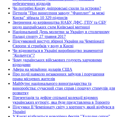
небезпечних відходів
Чи потрібні Києву дніпровські схили та острови?
Петиція "Про винесення заводу "Фанплит" за межі
Києва" зібрала 10 329 підписів
Звернення до керівництва НАБУ, ДФС, ГПУ та СБУ
щодо шахрайських схем Київської митниці
Національний День молитви за Україну в столичному
Палаці спорту 27 травня 2017
Підсумковий виступ збірної України на Чемпіонаті
Європи зі стрибків у воду в Києві
Чи відновиться в Україні виробництво знаменитої
"Кольчуги"?
Чому українських військових годують харчовими
відходами
Афера на мільйони доларів США
Про події навколо незаконних забудов і порушення
права місцевих жителів
Майбутнє національного виноградарства та
виноробства: сучасний стан справ і пошуку стимулів для
розвитку
Презентація та дефіле спільної колекції відомих
українських кутюр'є, яка буде представлена в Торонто
Підсумки ІІ Чемпіонату світу з хортингу, який відбувся в
Україні
У Києві відбудеться новорічна феєрія "Холодне серце"