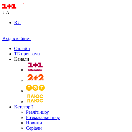
UA
RU
Вхід в кабінет
Онлайн
ТБ програма
Канали
Категорії
Реаліті-шоу
Розважальні шоу
Новини
Серіали