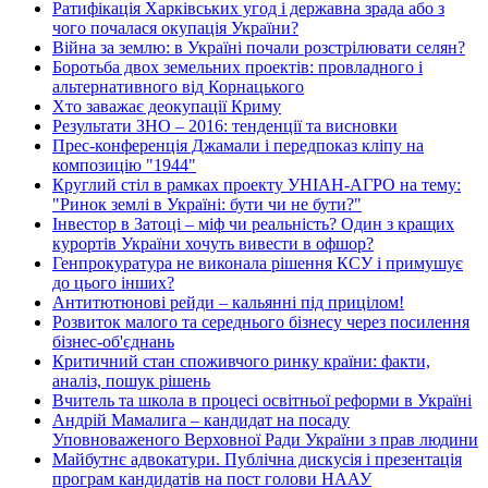
Ратифікація Харківських угод і державна зрада або з
чого почалася окупація України?
Війна за землю: в Україні почали розстрілювати селян?
Боротьба двох земельних проектів: провладного і
альтернативного від Корнацького
Хто заважає деокупації Криму
Результати ЗНО – 2016: тенденції та висновки
Прес-конференція Джамали і передпоказ кліпу на
композицію "1944"
Круглий стіл в рамках проекту УНІАН-АГРО на тему:
"Ринок землі в Україні: бути чи не бути?"
Інвестор в Затоці – міф чи реальність? Один з кращих
курортів України хочуть вивести в офшор?
Генпрокуратура не виконала рішення КСУ і примушує
до цього інших?
Антитютюнові рейди – кальянні під прицілом!
Розвиток малого та середнього бізнесу через посилення
бізнес-об'єднань
Критичний стан споживчого ринку країни: факти,
аналіз, пошук рішень
Вчитель та школа в процесі освітньої реформи в Україні
Андрій Мамалига – кандидат на посаду
Уповноваженого Верховної Ради України з прав людини
Майбутнє адвокатури. Публічна дискусія і презентація
програм кандидатів на пост голови НААУ