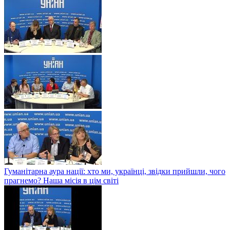
Гуманітарна аура нації: хто ми, українці, звідки прийшли, чого
прагнемо? Наша місія в цім світі