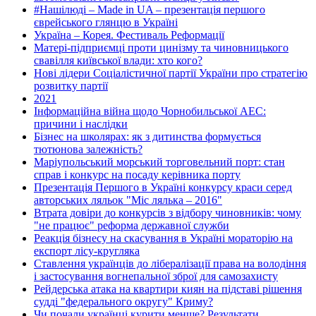
#Нашілюді – Made in UA – презентація першого
єврейського глянцю в Україні
Україна – Корея. Фестиваль Реформації
Матері-підприємці проти цинізму та чиновницького
свавілля київської влади: хто кого?
Нові лідери Соціалістичної партії України про стратегію
розвитку партії
2021
Інформаційна війна щодо Чорнобильської АЕС:
причини і наслідки
Бізнес на школярах: як з дитинства формується
тютюнова залежність?
Маріупольський морський торговельний порт: стан
справ і конкурс на посаду керівника порту
Презентація Першого в Україні конкурсу краси серед
авторських ляльок "Міс лялька – 2016"
Втрата довіри до конкурсів з відбору чиновників: чому
"не працює" реформа державної служби
Реакція бізнесу на скасування в Україні мораторію на
експорт лісу-кругляка
Ставлення українців до лібералізації права на володіння
і застосування вогнепальної зброї для самозахисту
Рейдерська атака на квартири киян на підставі рішення
судді "федерального округу" Криму?
Чи почали українці курити менше? Результати