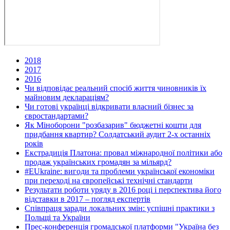
2018
2017
2016
Чи відповідає реальний спосіб життя чиновників їх
майновим деклараціям?
Чи готові українці відкривати власний бізнес за
євростандартами?
Як Міноборони "розбазарив" бюджетні кошти для
придбання квартир? Солдатський аудит 2-х останніх
років
Екстрадиція Платона: провал міжнародної політики або
продаж українських громадян за мільярд?
#EUkraine: вигоди та проблеми української економіки
при переході на європейські технічні стандарти
Результати роботи уряду в 2016 році і перспектива його
відставки в 2017 – погляд експертів
Співпраця заради локальних змін: успішні практики з
Польщі та України
Прес-конференція громадської платформи "Україна без