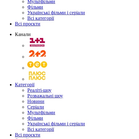
Мультфільми
Фільми
Українські фільми і серіали
Всі категорії
Всі проєкти
Канали
Категорії
Реаліті-шоу
Розважальні шоу
Новини
Серіали
Мультфільми
Фільми
Українські фільми і серіали
Всі категорії
Всі проєкти