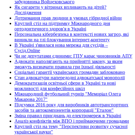
забудовника Войцеховського
Як сигарети у вітринах впливають на дітей?
Дослідження
Дотримання прав людини в умовах гібридної війни
Круглий стіл на підтримку Міжнародного дня
ортодонтичного здоров'я в Україні
Персональна кібербезпека в контексті нових загроз, які
виникли на тлі блокування інтернет-контенту
В Україні з'явилася нова мережа для сусідів –
Сусід.Online
Чи не депутатами єдиними: ГПУ карає чиновників АПУ
Адвокати наполягають на прийнятті закону, за яким
зможуть визначати правила гри їхньої діяльності
Соціальні гарантії українських громадян заблоковано
Стан адвокатури напередодні адвокатської монополії
Демократизація освітньої сфери в Україні та нові
можливості для конфесійних шкіл
Міжнародний футбольний турнір "Меморіал Олега
Макарова 2017"
Підсумки 2016 року для виробників автотранспортних
засобів та автокомпонентів корпорації "Еталон"
Зміна правил приєднань до електромереж в Україні
Аналіз конфліктів між ВПО і приймаючими громадами
Круглий стіл на тему "Перспективи розвитку сучасної
української науки"