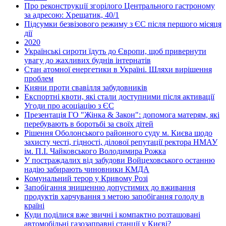
Про реконструкції згорілого Центрального гастроному
за адресою: Хрещатик, 40/1
Підсумки безвізового режиму з ЄС після першого місяця
дії
2020
Українські сироти їдуть до Європи, щоб привернути
увагу до жахливих буднів інтернатів
Стан атомної енергетики в Україні. Шляхи вирішення
проблем
Кияни проти свавілля забудовників
Експортні квоти, які стали доступними після активації
Угоди про асоціацію з ЄС
Презентація ГО "Жінка & Закон": допомога матерям, які
перебувають в боротьбі за своїх дітей
Рішення Оболонського районного суду м. Києва щодо
захисту честі, гідності, ділової репутації ректора НМАУ
ім. П.І. Чайковського Володимира Рожка
У постраждалих від забудови Войцеховського останню
надію забирають чиновники КМДА
Комунальний терор у Кривому Розі
Запобігання знищенню допустимих до вживання
продуктів харчування з метою запобігання голоду в
країні
Куди поділися вже звичні і компактно розташовані
автомобільні газозаправні станції у Києві?