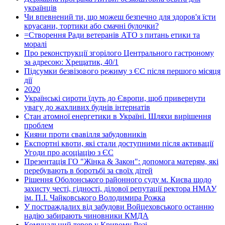
українців
Чи впевнений ти, що можеш безпечно для здоров'я їсти
круасани, тортики або смачні булочки?
=Створення Ради ветеранів АТО з питань етики та
моралі
Про реконструкції згорілого Центрального гастроному
за адресою: Хрещатик, 40/1
Підсумки безвізового режиму з ЄС після першого місяця
дії
2020
Українські сироти їдуть до Європи, щоб привернути
увагу до жахливих буднів інтернатів
Стан атомної енергетики в Україні. Шляхи вирішення
проблем
Кияни проти свавілля забудовників
Експортні квоти, які стали доступними після активації
Угоди про асоціацію з ЄС
Презентація ГО "Жінка & Закон": допомога матерям, які
перебувають в боротьбі за своїх дітей
Рішення Оболонського районного суду м. Києва щодо
захисту честі, гідності, ділової репутації ректора НМАУ
ім. П.І. Чайковського Володимира Рожка
У постраждалих від забудови Войцеховського останню
надію забирають чиновники КМДА
Комунальний терор у Кривому Розі