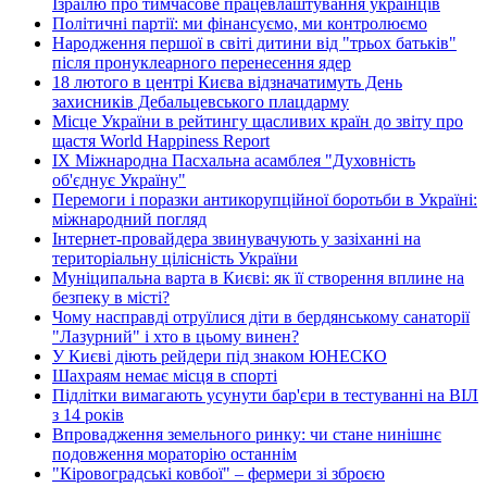
Ізраїлю про тимчасове працевлаштування українців
Політичні партії: ми фінансуємо, ми контролюємо
Народження першої в світі дитини від "трьох батьків"
після пронуклеарного перенесення ядер
18 лютого в центрі Києва відзначатимуть День
захисників Дебальцевського плацдарму
Місце України в рейтингу щасливих країн до звіту про
щастя World Happiness Report
ІХ Міжнародна Пасхальна асамблея "Духовність
об'єднує Україну"
Перемоги і поразки антикорупційної боротьби в Україні:
міжнародний погляд
Інтернет-провайдера звинувачують у зазіханні на
територіальну цілісність України
Муніципальна варта в Києві: як її створення вплине на
безпеку в місті?
Чому насправді отруїлися діти в бердянському санаторії
"Лазурний" і хто в цьому винен?
У Києві діють рейдери під знаком ЮНЕСКО
Шахраям немає місця в спорті
Підлітки вимагають усунути бар'єри в тестуванні на ВІЛ
з 14 років
Впровадження земельного ринку: чи стане нинішнє
подовження мораторію останнім
"Кіровоградські ковбої" – фермери зі зброєю