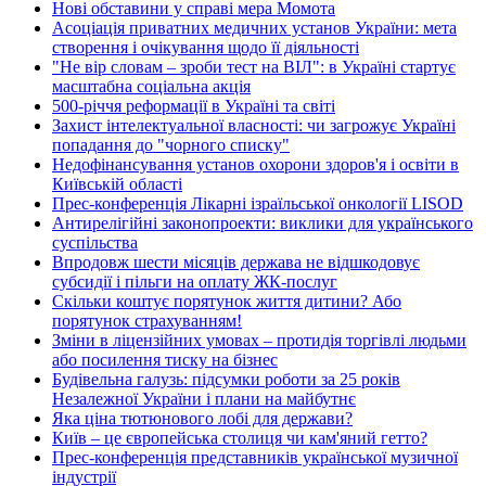
Нові обставини у справі мера Момота
Асоціація приватних медичних установ України: мета
створення і очікування щодо її діяльності
"Не вір словам – зроби тест на ВІЛ": в Україні стартує
масштабна соціальна акція
500-річчя реформації в Україні та світі
Захист інтелектуальної власності: чи загрожує Україні
попадання до "чорного списку"
Недофінансування установ охорони здоров'я і освіти в
Київській області
Прес-конференція Лікарні ізраїльської онкології LISOD
Антирелігійні законопроекти: виклики для українського
суспільства
Впродовж шести місяців держава не відшкодовує
субсидії і пільги на оплату ЖК-послуг
Скільки коштує порятунок життя дитини? Або
порятунок страхуванням!
Зміни в ліцензійних умовах – протидія торгівлі людьми
або посилення тиску на бізнес
Будівельна галузь: підсумки роботи за 25 років
Незалежної України і плани на майбутнє
Яка ціна тютюнового лобі для держави?
Київ – це європейська столиця чи кам'яний гетто?
Прес-конференція представників української музичної
індустрії