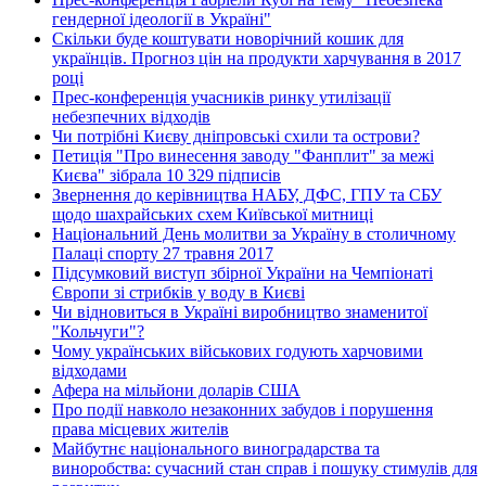
гендерної ідеології в Україні"
Скільки буде коштувати новорічний кошик для
українців. Прогноз цін на продукти харчування в 2017
році
Прес-конференція учасників ринку утилізації
небезпечних відходів
Чи потрібні Києву дніпровські схили та острови?
Петиція "Про винесення заводу "Фанплит" за межі
Києва" зібрала 10 329 підписів
Звернення до керівництва НАБУ, ДФС, ГПУ та СБУ
щодо шахрайських схем Київської митниці
Національний День молитви за Україну в столичному
Палаці спорту 27 травня 2017
Підсумковий виступ збірної України на Чемпіонаті
Європи зі стрибків у воду в Києві
Чи відновиться в Україні виробництво знаменитої
"Кольчуги"?
Чому українських військових годують харчовими
відходами
Афера на мільйони доларів США
Про події навколо незаконних забудов і порушення
права місцевих жителів
Майбутнє національного виноградарства та
виноробства: сучасний стан справ і пошуку стимулів для