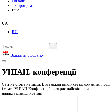
Онлайн
ТБ програма
Еще
UA
RU
Відкрити у додатку
УНІАН. конференції
Світ не стоїть на місці. Він завжди викликає різноманітні події
і саме “УНІАН.Конференції” розкриє найсвіжіші й
найактуальніші новини.