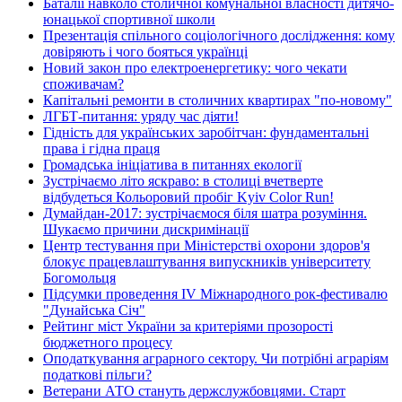
Баталії навколо столичної комунальної власності дитячо-
юнацької спортивної школи
Презентація спільного соціологічного дослідження: кому
довіряють і чого бояться українці
Новий закон про електроенергетику: чого чекати
споживачам?
Капітальні ремонти в столичних квартирах "по-новому"
ЛГБТ-питання: уряду час діяти!
Гідність для українських заробітчан: фундаментальні
права і гідна праця
Громадська ініціатива в питаннях екології
Зустрічаємо літо яскраво: в столиці вчетверте
відбудеться Кольоровий пробіг Kyiv Color Run!
Думайдан-2017: зустрічаємося біля шатра розуміння.
Шукаємо причини дискримінації
Центр тестування при Міністерстві охорони здоров'я
блокує працевлаштування випускників університету
Богомольця
Підсумки проведення IV Міжнародного рок-фестивалю
"Дунайська Січ"
Рейтинг міст України за критеріями прозорості
бюджетного процесу
Оподаткування аграрного сектору. Чи потрібні аграріям
податкові пільги?
Ветерани АТО стануть держслужбовцями. Старт