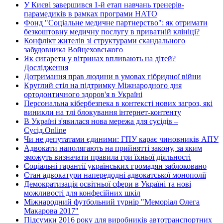
У Києві завершився 1-й етап навчань тренерів-
парамедиків в рамках програми НАТО
Фонд "Соціальне медичне партнерство": як отримати
безкоштовну медичну послугу в приватній клініці?
Конфлікт жителів зі структурами скандального
забудовника Войцеховського
Як сигарети у вітринах впливають на дітей?
Дослідження
Дотримання прав людини в умовах гібридної війни
Круглий стіл на підтримку Міжнародного дня
ортодонтичного здоров'я в Україні
Персональна кібербезпека в контексті нових загроз, які
виникли на тлі блокування інтернет-контенту
В Україні з'явилася нова мережа для сусідів –
Сусід.Online
Чи не депутатами єдиними: ГПУ карає чиновників АПУ
Адвокати наполягають на прийнятті закону, за яким
зможуть визначати правила гри їхньої діяльності
Соціальні гарантії українських громадян заблоковано
Стан адвокатури напередодні адвокатської монополії
Демократизація освітньої сфери в Україні та нові
можливості для конфесійних шкіл
Міжнародний футбольний турнір "Меморіал Олега
Макарова 2017"
Підсумки 2016 року для виробників автотранспортних