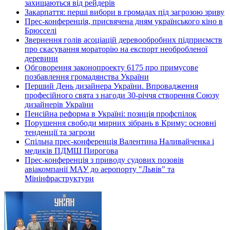
захищаються від рейдерів
Закарпаття: перші вибори в громадах під загрозою зриву
Прес-конференція, присвячена дням українського кіно в
Брюсселі
Звернення голів асоціацій деревообробних підприємств
про скасування мораторію на експорт необробленої
деревини
Обговорення законопроекту 6175 про примусове
позбавлення громадянства України
Перший День дизайнера України. Впровадження
професійного свята з нагоди 30-річчя створення Союзу
дизайнерів України
Пенсійна реформа в Україні: позиція профспілок
Порушення свободи мирних зібрань в Криму: основні
тенденції та загрози
Спільна прес-конференція Валентина Наливайченка і
медиків ПДМШ Пирогова
Прес-конференція з приводу судових позовів
авіакомпанії МАУ до аеропорту "Львів" та
Мінінфраструктури