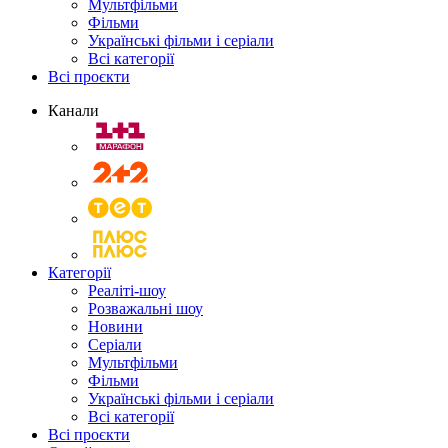
Мультфільми
Фільми
Українські фільми і серіали
Всі категорії
Всі проєкти
Канали
Категорії
Реаліті-шоу
Розважальні шоу
Новини
Серіали
Мультфільми
Фільми
Українські фільми і серіали
Всі категорії
Всі проєкти