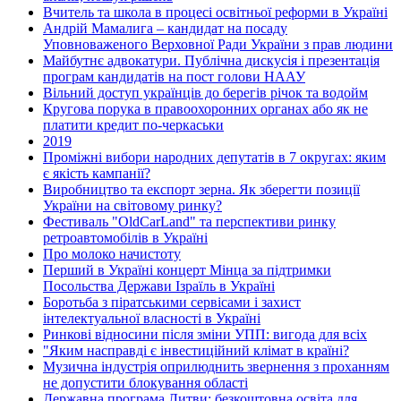
Вчитель та школа в процесі освітньої реформи в Україні
Андрій Мамалига – кандидат на посаду
Уповноваженого Верховної Ради України з прав людини
Майбутнє адвокатури. Публічна дискусія і презентація
програм кандидатів на пост голови НААУ
Вільний доступ українців до берегів річок та водойм
Кругова порука в правоохоронних органах або як не
платити кредит по-черкаськи
2019
Проміжні вибори народних депутатів в 7 округах: яким
є якість кампанії?
Виробництво та експорт зерна. Як зберегти позиції
України на світовому ринку?
Фестиваль "OldCarLand" та перспективи ринку
ретроавтомобілів в Україні
Про молоко начистоту
Перший в Україні концерт Мінца за підтримки
Посольства Держави Ізраїль в Україні
Боротьба з піратськими сервісами і захист
інтелектуальної власності в Україні
Ринкові відносини після зміни УПП: вигода для всіх
"Яким насправді є інвестиційний клімат в країні?
Музична індустрія оприлюднить звернення з проханням
не допустити блокування області
Державна програма Литви: безкоштовна освіта для