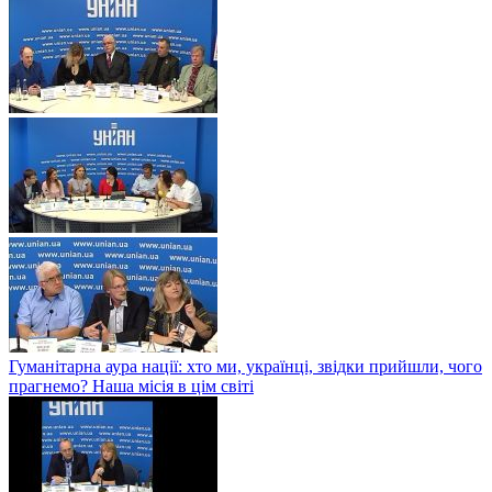
Гуманітарна аура нації: хто ми, українці, звідки прийшли, чого
прагнемо? Наша місія в цім світі