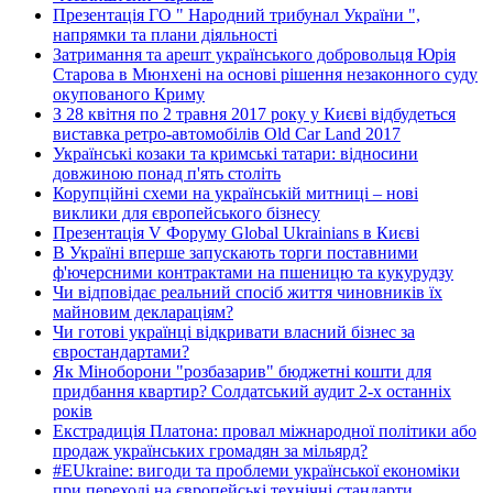
Презентація ГО " Народний трибунал України ",
напрямки та плани діяльності
Затримання та арешт українського добровольця Юрія
Старова в Мюнхені на основі рішення незаконного суду
окупованого Криму
З 28 квітня по 2 травня 2017 року у Києві відбудеться
виставка ретро-автомобілів Old Car Land 2017
Українські козаки та кримські татари: відносини
довжиною понад п'ять століть
Корупційні схеми на українській митниці – нові
виклики для європейського бізнесу
Презентація V Форуму Global Ukrainians в Києві
В Україні вперше запускають торги поставними
ф'ючерсними контрактами на пшеницю та кукурудзу
Чи відповідає реальний спосіб життя чиновників їх
майновим деклараціям?
Чи готові українці відкривати власний бізнес за
євростандартами?
Як Міноборони "розбазарив" бюджетні кошти для
придбання квартир? Солдатський аудит 2-х останніх
років
Екстрадиція Платона: провал міжнародної політики або
продаж українських громадян за мільярд?
#EUkraine: вигоди та проблеми української економіки
при переході на європейські технічні стандарти