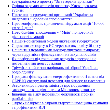
всеукраїнського проекту "За ветеранів до влади"
Оцінка окремих аспектів розвитку Києва: реклама,
туризм
Презентація громадської організації "Українська
Федерація "Здоровий спосіб життя"
Прес-конференція, присвячена підсумкам акції "10 000
км за 7 днів"
Прес-брифінг агрохолдингу "Мрія" по поточній
діяльності компанії
Пацієнт-орієнтовані моделі лікування туберкульозу
Сприяння експорту в ЄС через масову освіту бізнесу
Пацієнти з первинними імунодефіцитами вмирають
через відсутність фінансування на закупівлю ліків
Як позбутися від токсичних ресурсів агресора і не
потрапити під цензуру влади
Тріумфальний сезон національної збірної України з
бодібілдингу
Програма фінансування енергоефективності житла від
ЄБРР IQ energy: нові переваги для бізнесу та населення
Звернення до прем'єр-міністра про порушення
законодавства керівництвом Мінекономрозвитку
Інвалідів на візку позбавили можливості пройти
реабілітацію
"Вірю - не вірю": в Україні стартує інноваційна кампанія
з профілактики ВІЛ