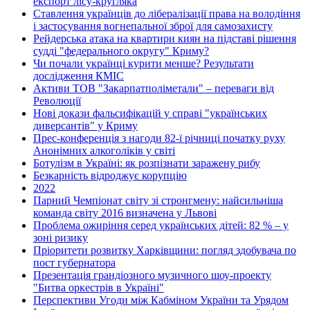
експорт лісу-кругляка
Ставлення українців до лібералізації права на володіння
і застосування вогнепальної зброї для самозахисту
Рейдерська атака на квартири киян на підставі рішення
судді "федерального округу" Криму?
Чи почали українці курити менше? Результати
дослідження КМІС
Активи ТОВ "Закарпатполіметали" – переваги від
Революції
Нові докази фальсифікацій у справі "українських
диверсантів" у Криму
Прес-конференція з нагоди 82-ї річниці початку руху
Анонімних алкоголіків у світі
Ботулізм в Україні: як розпізнати заражену рибу
Безкарність відроджує корупцію
2022
Парний Чемпіонат світу зі стронгмену: найсильніша
команда світу 2016 визначена у Львові
Проблема ожиріння серед українських дітей: 82 % – у
зоні ризику
Пріоритети розвитку Харківщини: погляд здобувача по
пост губернатора
Презентація грандіозного музичного шоу-проекту
"Битва оркестрів в Україні"
Перспективи Угоди між Кабміном України та Урядом