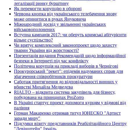
легалізації ринку бурштину
Як перемогти корупцію в обороні
Червона кнопка від українського телебачення знову
може опинитися в руках Януковича
Міжнародний досвід у звільненні українських
військовополонених
Вступна кампанія 2017: чи оберуть кримські абітурієнти
вільне суспільство?
Чи врятує комплексний законопроект щодо захисту
тварин України від жорстокості?
Презентація видання Рекомендацій щодо інформаційної
безпеки в Інтернеті під час конфлікту
Політична корупція на прикладі виборів в Чернігові
Прокурорський "рекет": епідемія надуманих справ для
збагачення співробітників прокуратури
Саботаж притягнення до відповідальності винних у
вбивстві Михайла Медведєва
RIALTO – відкрита система закупівель для бізнесу,
побудована на принципах ProZorro
В Україні стартує проект допомоги курцям у відмові від
паління
Герман Макаренко отримав титул ЮНЕСКО "Артист
заради миру"
Підсумки візиту представників Реабілітаційного Центру
"Левінштейн" Ізраїль