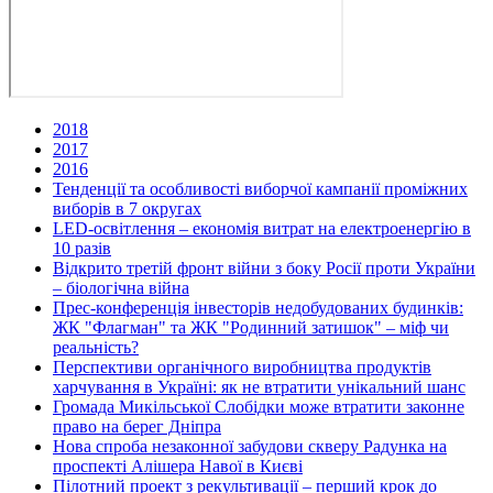
2018
2017
2016
Тенденції та особливості виборчої кампанії проміжних
виборів в 7 округах
LED-освітлення – економія витрат на електроенергію в
10 разів
Відкрито третій фронт війни з боку Росії проти України
– біологічна війна
Прес-конференція інвесторів недобудованих будинків:
ЖК "Флагман" та ЖК "Родинний затишок" – міф чи
реальність?
Перспективи органічного виробництва продуктів
харчування в Україні: як не втратити унікальний шанс
Громада Микільської Слобідки може втратити законне
право на берег Дніпра
Нова спроба незаконної забудови скверу Радунка на
проспекті Алішера Навої в Києві
Пілотний проект з рекультивації – перший крок до