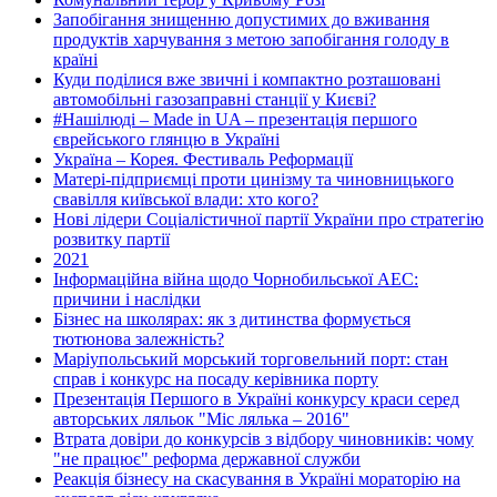
Запобігання знищенню допустимих до вживання
продуктів харчування з метою запобігання голоду в
країні
Куди поділися вже звичні і компактно розташовані
автомобільні газозаправні станції у Києві?
#Нашілюді – Made in UA – презентація першого
єврейського глянцю в Україні
Україна – Корея. Фестиваль Реформації
Матері-підприємці проти цинізму та чиновницького
свавілля київської влади: хто кого?
Нові лідери Соціалістичної партії України про стратегію
розвитку партії
2021
Інформаційна війна щодо Чорнобильської АЕС:
причини і наслідки
Бізнес на школярах: як з дитинства формується
тютюнова залежність?
Маріупольський морський торговельний порт: стан
справ і конкурс на посаду керівника порту
Презентація Першого в Україні конкурсу краси серед
авторських ляльок "Міс лялька – 2016"
Втрата довіри до конкурсів з відбору чиновників: чому
"не працює" реформа державної служби
Реакція бізнесу на скасування в Україні мораторію на