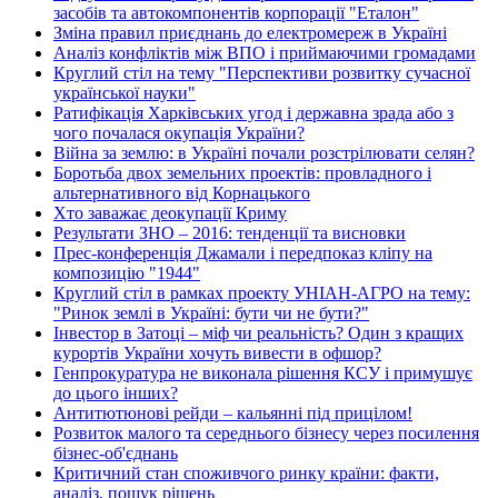
засобів та автокомпонентів корпорації "Еталон"
Зміна правил приєднань до електромереж в Україні
Аналіз конфліктів між ВПО і приймаючими громадами
Круглий стіл на тему "Перспективи розвитку сучасної
української науки"
Ратифікація Харківських угод і державна зрада або з
чого почалася окупація України?
Війна за землю: в Україні почали розстрілювати селян?
Боротьба двох земельних проектів: провладного і
альтернативного від Корнацького
Хто заважає деокупації Криму
Результати ЗНО – 2016: тенденції та висновки
Прес-конференція Джамали і передпоказ кліпу на
композицію "1944"
Круглий стіл в рамках проекту УНІАН-АГРО на тему:
"Ринок землі в Україні: бути чи не бути?"
Інвестор в Затоці – міф чи реальність? Один з кращих
курортів України хочуть вивести в офшор?
Генпрокуратура не виконала рішення КСУ і примушує
до цього інших?
Антитютюнові рейди – кальянні під прицілом!
Розвиток малого та середнього бізнесу через посилення
бізнес-об'єднань
Критичний стан споживчого ринку країни: факти,
аналіз, пошук рішень