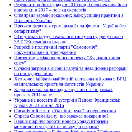
Результати роботи уряду в 2016 році і перспектива його
відставки в 2017 – погляд експертів
Співпраця заради локальних змін: успішні практики з
Польщі та України
Прес-конференція громадської платформи "Україна без
сепаратизму"
50 відтінків бруду: технології тиску на суддів у справі
ЗАТ "Житомирські ласощі"
Репресії в політичній партії "Самопоміч":
документальне підтвердження
Презентація міжнародного проекту "Художня хвиля
світу"
Сучасні загрози в лісовій галузі та нездійснені реформи
на ринку деревини
Хто хоче відібрати майбутній центральний храм у ВРЦ
євангельських християн-баптистів України?
Кадрова революція влади: круглий стіл в рамках
проекту #EUkraine
Україна на всесвітній зустрічі з Папою Франциском:
Краків 26-31 липня 2016
Органічний сектор України: реалії та перспективи
Справа Євромайдану: що заважає покаранню?
Перше півріччя роботи нового уряду: втрачені
можливості чи успіх на шляху до реформ?
Прес-конференція Габріели Кубі на тему "Небезпека