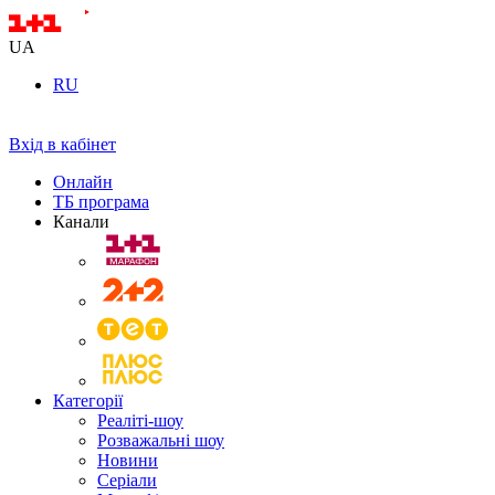
UA
RU
Вхід в кабінет
Онлайн
ТБ програма
Канали
Категорії
Реаліті-шоу
Розважальні шоу
Новини
Серіали