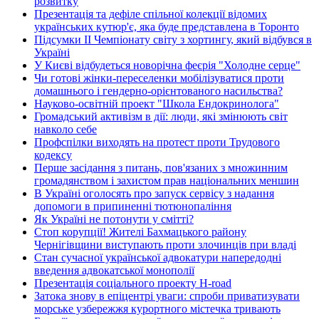
розвитку
Презентація та дефіле спільної колекції відомих
українських кутюр'є, яка буде представлена в Торонто
Підсумки ІІ Чемпіонату світу з хортингу, який відбувся в
Україні
У Києві відбудеться новорічна феєрія "Холодне серце"
Чи готові жінки-переселенки мобілізуватися проти
домашнього і гендерно-орієнтованого насильства?
Науково-освітній проект "Школа Ендокринолога"
Громадський активізм в дії: люди, які змінюють світ
навколо себе
Профспілки виходять на протест проти Трудового
кодексу
Перше засідання з питань, пов'язаних з множинним
громадянством і захистом прав національних меншин
В Україні оголосять про запуск сервісу з надання
допомоги в припиненні тютюнопаління
Як Україні не потонути у смітті?
Стоп корупції! Жителі Бахмацького району
Чернігівщини виступають проти злочинців при владі
Стан сучасної української адвокатури напередодні
введення адвокатської монополії
Презентація соціального проекту H-road
Затока знову в епіцентрі уваги: спроби приватизувати
морське узбережжя курортного містечка тривають