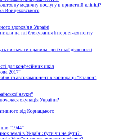
коштовну медичну послугу в приватній клініці?
ика Войцеховського
ого здоров'я в Україні
иникли на тлі блокування інтернет-контенту
ть визначати правила гри їхньої діяльності
ості для конфесійних шкіл
ова 2017"
обів та автокомпонентів корпорації "Еталон"
аїнської науки"
 почалася окупація України?
нативного від Корнацького
ицію "1944"
ок землі в Україні: бути чи не бути?"
рортів України хочуть вивести в офшор?