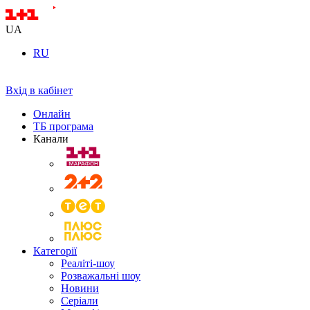
UA
RU
Вхід в кабінет
Онлайн
ТБ програма
Канали
Категорії
Реаліті-шоу
Розважальні шоу
Новини
Серіали