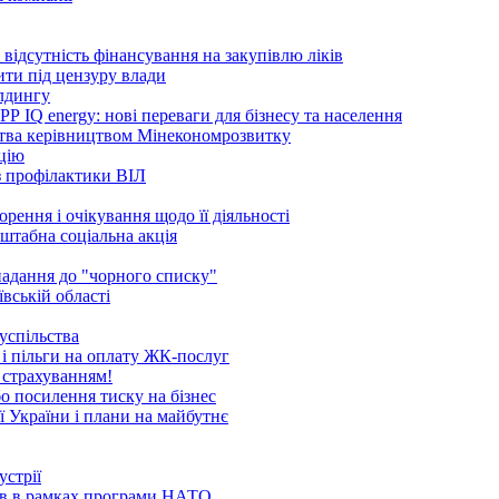
ідсутність фінансування на закупівлю ліків
ити під цензуру влади
ілдингу
 IQ energy: нові переваги для бізнесу та населення
ства керівництвом Мінекономрозвитку
ацію
 з профілактики ВІЛ
рення і очікування щодо її діяльності
сштабна соціальна акція
опадання до "чорного списку"
вській області
успільства
 і пільги на оплату ЖК-послуг
 страхуванням!
бо посилення тиску на бізнес
ї України і плани на майбутнє
устрії
ків в рамках програми НАТО