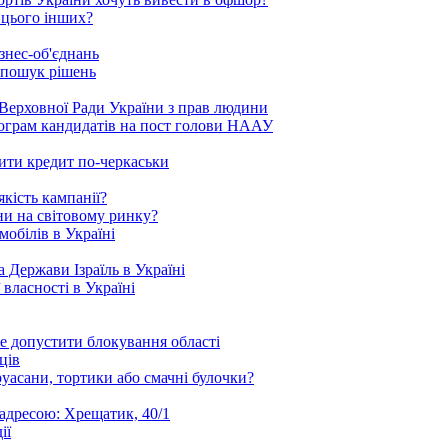
 цього інших?
знес-об'єднань
 пошук рішень
Верховної Ради України з прав людини
рограм кандидатів на пост голови НААУ
ити кредит по-черкаськи
кість кампанії?
ни на світовому ринку?
обілів в Україні
 Держави Ізраїль в Україні
 власності в Україні
е допустити блокування області
ців
уасани, тортики або смачні булочки?
 адресою: Хрещатик, 40/1
ії