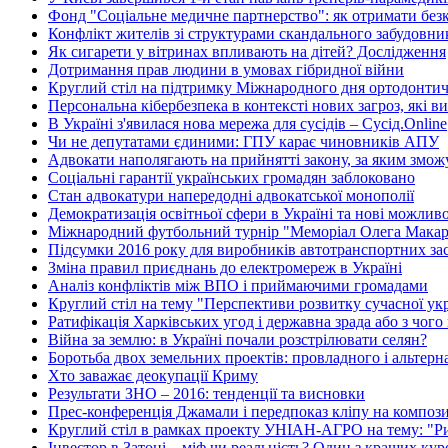
Фонд "Соціальне медичне партнерство": як отримати без
Конфлікт жителів зі структурами скандального забудовн
Як сигарети у вітринах впливають на дітей? Дослідження
Дотримання прав людини в умовах гібридної війни
Круглий стіл на підтримку Міжнародного дня ортодонтичн
Персональна кібербезпека в контексті нових загроз, які в
В Україні з'явилася нова мережа для сусідів – Сусід.Online
Чи не депутатами єдиними: ГПУ карає чиновників АПУ
Адвокати наполягають на прийнятті закону, за яким зможу
Соціальні гарантії українських громадян заблоковано
Стан адвокатури напередодні адвокатської монополії
Демократизація освітньої сфери в Україні та нові можлив
Міжнародний футбольний турнір "Меморіал Олега Макар
Підсумки 2016 року для виробників автотранспортних зас
Зміна правил приєднань до електромереж в Україні
Аналіз конфліктів між ВПО і приймаючими громадами
Круглий стіл на тему "Перспективи розвитку сучасної укр
Ратифікація Харківських угод і державна зрада або з чого
Війна за землю: в Україні почали розстрілювати селян?
Боротьба двох земельних проектів: провладного і альтер
Хто заважає деокупації Криму
Результати ЗНО – 2016: тенденції та висновки
Прес-конференція Джамали і передпоказ кліпу на композ
Круглий стіл в рамках проекту УНІАН-АГРО на тему: "Рин
Інвестор в Затоці – міф чи реальність? Один з кращих ку