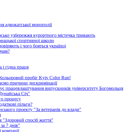
ня адвокатської монополії
орське узбережжя курортного містечка тривають
-юнацької спортивної школи
овіряють і чого бояться українці
ачам?
 і гідна праця
я Кольоровий пробіг Kyiv Color Run!
каємо причини дискримінації
окує працевлаштування випускників університету Богомольця
Дунайська Січ"
го процесу
одаткові пільги?
ського проекту "За ветеранів до влади"
м
ія "Здоровий спосіб життя"
за 7 днів"
 компанії