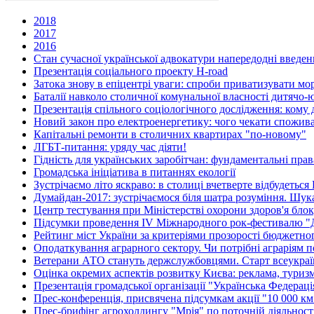
2018
2017
2016
Стан сучасної української адвокатури напередодні введен
Презентація соціального проекту H-road
Затока знову в епіцентрі уваги: спроби приватизувати м
Баталії навколо столичної комунальної власності дитячо
Презентація спільного соціологічного дослідження: кому д
Новий закон про електроенергетику: чого чекати спожив
Капітальні ремонти в столичних квартирах "по-новому"
ЛГБТ-питання: уряду час діяти!
Гідність для українських заробітчан: фундаментальні права
Громадська ініціатива в питаннях екології
Зустрічаємо літо яскраво: в столиці вчетверте відбудетьс
Думайдан-2017: зустрічаємося біля шатра розуміння. Шу
Центр тестування при Міністерстві охорони здоров'я бл
Підсумки проведення IV Міжнародного рок-фестивалю "
Рейтинг міст України за критеріями прозорості бюджетно
Оподаткування аграрного сектору. Чи потрібні аграріям п
Ветерани АТО стануть держслужбовцями. Старт всеукраїн
Оцінка окремих аспектів розвитку Києва: реклама, туриз
Презентація громадської організації "Українська Федерац
Прес-конференція, присвячена підсумкам акції "10 000 км 
Прес-брифінг агрохолдингу "Мрія" по поточній діяльності