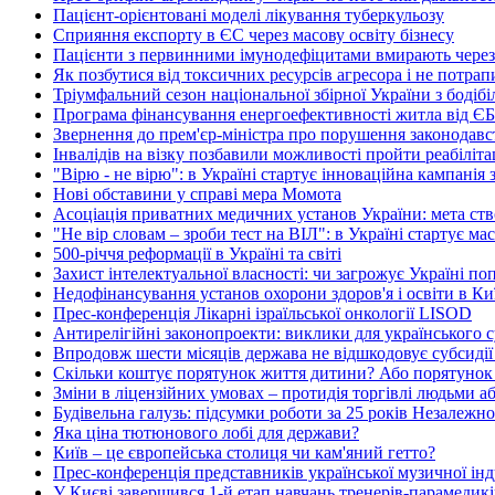
Пацієнт-орієнтовані моделі лікування туберкульозу
Сприяння експорту в ЄС через масову освіту бізнесу
Пацієнти з первинними імунодефіцитами вмирають через в
Як позбутися від токсичних ресурсів агресора і не потрап
Тріумфальний сезон національної збірної України з бодіб
Програма фінансування енергоефективності житла від ЄБРР
Звернення до прем'єр-міністра про порушення законодав
Інвалідів на візку позбавили можливості пройти реабіліт
"Вірю - не вірю": в Україні стартує інноваційна кампанія
Нові обставини у справі мера Момота
Асоціація приватних медичних установ України: мета ство
"Не вір словам – зроби тест на ВІЛ": в Україні стартує ма
500-річчя реформації в Україні та світі
Захист інтелектуальної власності: чи загрожує Україні п
Недофінансування установ охорони здоров'я і освіти в Киї
Прес-конференція Лікарні ізраїльської онкології LISOD
Антирелігійні законопроекти: виклики для українського с
Впродовж шести місяців держава не відшкодовує субсидії
Скільки коштує порятунок життя дитини? Або порятунок
Зміни в ліцензійних умовах – протидія торгівлі людьми а
Будівельна галузь: підсумки роботи за 25 років Незалежно
Яка ціна тютюнового лобі для держави?
Київ – це європейська столиця чи кам'яний гетто?
Прес-конференція представників української музичної інд
У Києві завершився 1-й етап навчань тренерів-парамеди