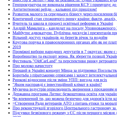
Генпрокуратура не виконала рішення КСУ і примушує до
Антитютюнові рейди – кальянні під прицілом!
Розвиток малого та середнього бізнесу через посилення бі
Критичний стан споживчого ринку країни: факти, аналіз,
Вчитель та школа в процесі освітньої реформи в Україні
Андрій Мамалига – кандидат на посаду Уповноваженого 
Майбутнє адвокатури. Публічна дискусія і презентація п
Вільний доступ українців до берегів річок та водойм
Кругова порука в правоохоронних органах або як не плат
2019
Проміжні вибори народних депутатів в 7 округах: яким є я
Виробництво та експорт зерна. Як зберегти позиції Украї
Фестиваль "OldCarLand" та перспективи ринку ретроавтом
Про молоко начистоту
Перший в Україні концерт Мінца за підтримки Посольства
Боротьба з піратськими сервісами і захист інтелектуальної
Ринкові відносини після зміни УПП: вигода для всіх
"Яким насправді є інвестиційний клімат в країні?
Музична індустрія оприлюднить звернення з проханням н
Державна програма Литви: безкоштовна освіта для україн
Чи впевнений ти, що можеш безпечно для здоров'я їсти кр
=Створення Ради ветеранів АТО з питань етики та моралі
Про реконструкції згорілого Центрального гастроному за
Підсумки безвізового режиму з ЄС після першого місяця д