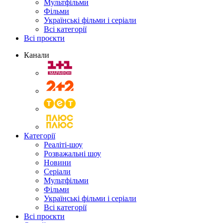
Мультфільми
Фільми
Українські фільми і серіали
Всі категорії
Всі проєкти
Канали
Категорії
Реаліті-шоу
Розважальні шоу
Новини
Серіали
Мультфільми
Фільми
Українські фільми і серіали
Всі категорії
Всі проєкти