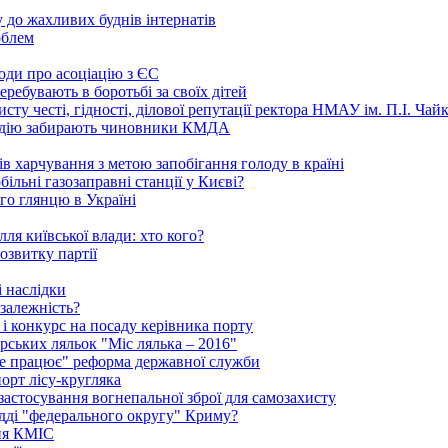
 до жахливих буднів інтернатів
облем
годи про асоціацію з ЄС
ребувають в боротьбі за своїх дітей
ту честі, гідності, ділової репутації ректора НМАУ ім. П.І. Ч
надію забирають чиновники КМДА
 харчування з метою запобігання голоду в країні
ільні газозаправні станції у Києві?
го глянцю в Україні
ля київської влади: хто кого?
озвитку партії
 наслідки
залежність?
і конкурс на посаду керівника порту
рських ляльок "Міс лялька – 2016"
"не працює" реформа державної служби
порт лісу-кругляка
 застосування вогнепальної зброї для самозахисту
удді "федерального округу" Криму?
ння КМІС