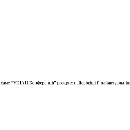
ії і саме “УНІАН.Конференції” розкриє найсвіжіші й найактуальні