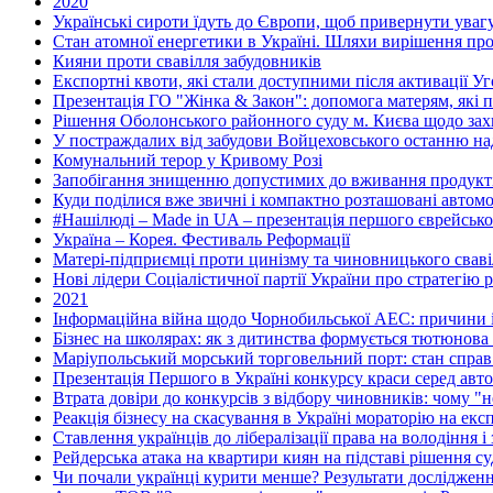
2020
Українські сироти їдуть до Європи, щоб привернути увагу
Стан атомної енергетики в Україні. Шляхи вирішення пр
Кияни проти свавілля забудовників
Експортні квоти, які стали доступними після активації У
Презентація ГО "Жінка & Закон": допомога матерям, які пе
Рішення Оболонського районного суду м. Києва щодо захис
У постраждалих від забудови Войцеховського останню 
Комунальний терор у Кривому Розі
Запобігання знищенню допустимих до вживання продуктів
Куди поділися вже звичні і компактно розташовані автомоб
#Нашілюді – Made in UA – презентація першого єврейсько
Україна – Корея. Фестиваль Реформації
Матері-підприємці проти цинізму та чиновницького свавіл
Нові лідери Соціалістичної партії України про стратегію р
2021
Інформаційна війна щодо Чорнобильської АЕС: причини і
Бізнес на школярах: як з дитинства формується тютюнова 
Маріупольський морський торговельний порт: стан справ 
Презентація Першого в Україні конкурсу краси серед авто
Втрата довіри до конкурсів з відбору чиновників: чому 
Реакція бізнесу на скасування в Україні мораторію на екс
Ставлення українців до лібералізації права на володіння і
Рейдерська атака на квартири киян на підставі рішення с
Чи почали українці курити менше? Результати дослідже