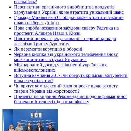
реальність?
Перспективи органічного виробництва продуктів
харчування в Україні: як не втратити унікальний шанс
Громада Микільської Слобідки може втратити законне
право на берег Дніпра
Нова спроба незаконної забудови скверу Радунка на
проспекті Алішера Навої в Києві
Пілотний проект з рекультивації – перший крок до
легалізації ринку бурштину
Як перемогти корупцію в обороні
Червона кнопка від українського телебачення знову
може опинитися в руках Януковича
Міжнародний досвід у звільненні українських
військовополонених
Вступна кампанія 2017: чи оберуть кримські абітурієнти
вільне суспільство?
Чи врятує комплексний законопроект щодо захисту
тварин України від жорстокості?
Презентація видання Рекомендацій щодо інформаційної
безпеки в Інтернеті під час конфлікту