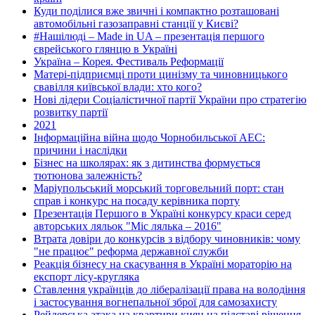
Куди поділися вже звичні і компактно розташовані
автомобільні газозаправні станції у Києві?
#Нашілюді – Made in UA – презентація першого
єврейського глянцю в Україні
Україна – Корея. Фестиваль Реформації
Матері-підприємці проти цинізму та чиновницького
свавілля київської влади: хто кого?
Нові лідери Соціалістичної партії України про стратегію
розвитку партії
2021
Інформаційна війна щодо Чорнобильської АЕС:
причини і наслідки
Бізнес на школярах: як з дитинства формується
тютюнова залежність?
Маріупольський морський торговельний порт: стан
справ і конкурс на посаду керівника порту
Презентація Першого в Україні конкурсу краси серед
авторських ляльок "Міс лялька – 2016"
Втрата довіри до конкурсів з відбору чиновників: чому
"не працює" реформа державної служби
Реакція бізнесу на скасування в Україні мораторію на
експорт лісу-кругляка
Ставлення українців до лібералізації права на володіння
і застосування вогнепальної зброї для самозахисту
Рейдерська атака на квартири киян на підставі рішення