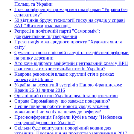
Польщі та України
Прес-конференція громадської платформи "Україна без
сепаратизму"
50 відтінків бруду: технології тиску на суддів у справі
ЗАТ "Житомирські ласощі"
Репресії в політичній партії "Самопоміч":
документальне підтвердження
Презентація міжнародного проекту "Художня хвиля
світу"
Сучасні загрози в лісовій галузі та нездійснені реформи
на ринку деревини
Хто хоче відібрати майбутній центральний храм у ВРЦ
євангельських християн-баптистів України?
Кадрова революція влади: круглий стіл в рамках
проекту #EUkraine
Україна на всесвітній зустрічі з Папою Франциском:
Краків 26-31 липня 2016
Органічний сектор України: реалії та перспективи
Справа Євромайдану: що заважає покаранню?
Перше півріччя роботи нового уряду: втрачені
можливості чи успіх на шляху до реформ?
Прес-конференція Габріели Кубі на тему "Небезпека
гендерної ідеології в Україні"
Скільки буде коштувати новорічний кошик для
українців. Прогноз цін на продукти харчування в 2017