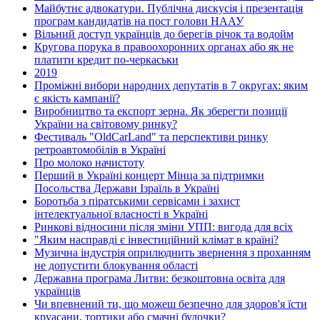
Майбутнє адвокатури. Публічна дискусія і презентація
програм кандидатів на пост голови НААУ
Вільний доступ українців до берегів річок та водойм
Кругова порука в правоохоронних органах або як не
платити кредит по-черкаськи
2019
Проміжні вибори народних депутатів в 7 округах: яким
є якість кампанії?
Виробництво та експорт зерна. Як зберегти позиції
України на світовому ринку?
Фестиваль "OldCarLand" та перспективи ринку
ретроавтомобілів в Україні
Про молоко начистоту
Перший в Україні концерт Мінца за підтримки
Посольства Держави Ізраїль в Україні
Боротьба з піратськими сервісами і захист
інтелектуальної власності в Україні
Ринкові відносини після зміни УПП: вигода для всіх
"Яким насправді є інвестиційний клімат в країні?
Музична індустрія оприлюднить звернення з проханням
не допустити блокування області
Державна програма Литви: безкоштовна освіта для
українців
Чи впевнений ти, що можеш безпечно для здоров'я їсти
круасани, тортики або смачні булочки?