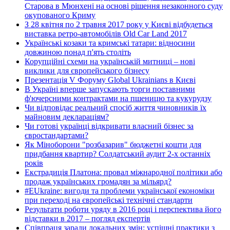
Старова в Мюнхені на основі рішення незаконного суду
окупованого Криму
З 28 квітня по 2 травня 2017 року у Києві відбудеться
виставка ретро-автомобілів Old Car Land 2017
Українські козаки та кримські татари: відносини
довжиною понад п'ять століть
Корупційні схеми на українській митниці – нові
виклики для європейського бізнесу
Презентація V Форуму Global Ukrainians в Києві
В Україні вперше запускають торги поставними
ф'ючерсними контрактами на пшеницю та кукурудзу
Чи відповідає реальний спосіб життя чиновників їх
майновим деклараціям?
Чи готові українці відкривати власний бізнес за
євростандартами?
Як Міноборони "розбазарив" бюджетні кошти для
придбання квартир? Солдатський аудит 2-х останніх
років
Екстрадиція Платона: провал міжнародної політики або
продаж українських громадян за мільярд?
#EUkraine: вигоди та проблеми української економіки
при переході на європейські технічні стандарти
Результати роботи уряду в 2016 році і перспектива його
відставки в 2017 – погляд експертів
Співпраця заради локальних змін: успішні практики з