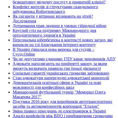
безкоштовну медичну послугу в приватній клініці?
Конфлікт жителів зі структурами скандального
забудовника Войцеховського
Як сигарети у вітринах впливають на дітей?
Дослідження
Дотримання прав людини в умовах гібридної війни
Круглий стіл на підтримку Міжнародного дня
ортодонтичного здоров'я в Україні
Персональна кібербезпека в контексті нових загроз, які
виникли на тлі блокування інтернет-контенту
В Україні з'явилася нова мережа для сусідів –
Сусід.Online
Чи не депутатами єдиними: ГПУ карає чиновників АПУ
Адвокати наполягають на прийнятті закону, за яким
зможуть визначати правила гри їхньої діяльності
Соціальні гарантії українських громадян заблоковано
Стан адвокатури напередодні адвокатської монополії
Демократизація освітньої сфери в Україні та нові
можливості для конфесійних шкіл
Міжнародний футбольний турнір "Меморіал Олега
Макарова 2017"
Підсумки 2016 року для виробників автотранспортних
засобів та автокомпонентів корпорації "Еталон"
Зміна правил приєднань до електромереж в Україні
Аналіз конфліктів між ВПО і приймаючими громадами