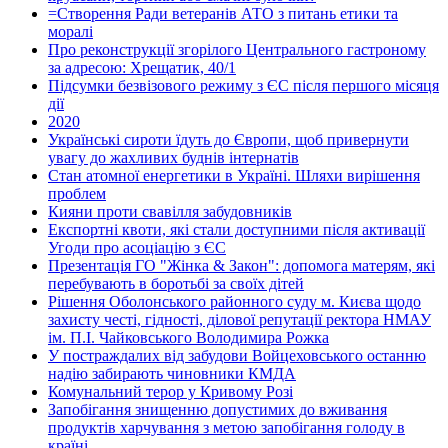
=Створення Ради ветеранів АТО з питань етики та
моралі
Про реконструкції згорілого Центрального гастроному
за адресою: Хрещатик, 40/1
Підсумки безвізового режиму з ЄС після першого місяця
дії
2020
Українські сироти їдуть до Європи, щоб привернути
увагу до жахливих буднів інтернатів
Стан атомної енергетики в Україні. Шляхи вирішення
проблем
Кияни проти свавілля забудовників
Експортні квоти, які стали доступними після активації
Угоди про асоціацію з ЄС
Презентація ГО "Жінка & Закон": допомога матерям, які
перебувають в боротьбі за своїх дітей
Рішення Оболонського районного суду м. Києва щодо
захисту честі, гідності, ділової репутації ректора НМАУ
ім. П.І. Чайковського Володимира Рожка
У постраждалих від забудови Войцеховського останню
надію забирають чиновники КМДА
Комунальний терор у Кривому Розі
Запобігання знищенню допустимих до вживання
продуктів харчування з метою запобігання голоду в
країні