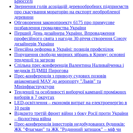
Брюсселі
Звернення голів асоціацій деревообробних підприємств
про скасування мораторію на експорт необробленої
деревини
Обговорення законопроекту 6175 про примусове
позбавлення громадянства України
Перший День дизайнера України. Впровадження
професійного свята з нагоди 30-річчя створення Союзу
дизайнерів України
Пенсійна реформа в Україні: позиція профспілок
Порушення свободи мирних зібрань в Криму: основні
тенденції та загрози
Спільна прес-конференція Валентина Наливайченка і
медиків ПДМШ Пирогова
Прес-конференція з приводу судових позовів
авіакомпанії МАУ до аеропорту "Львів" та
Мінінфраструктури
Тенденції та особливості виборчої кампанії проміжних
виборів в 7 округах
LED-освітлення – економія витрат на електроенергію в
10 разів
Відкрито третій фронт війни з боку Росії проти України
– біологічна війна
Прес-конференція інвесторів недобудованих будинків:
ЖК "Флагман" та ЖК "Родинний затишок" – міф чи