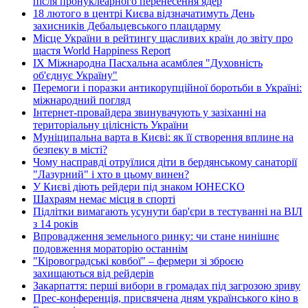
після пронуклеарного перенесення ядер
18 лютого в центрі Києва відзначатимуть День
захисників Дебальцевського плацдарму
Місце України в рейтингу щасливих країн до звіту про
щастя World Happiness Report
ІХ Міжнародна Пасхальна асамблея "Духовність
об'єднує Україну"
Перемоги і поразки антикорупційної боротьби в Україні:
міжнародний погляд
Інтернет-провайдера звинувачують у зазіханні на
територіальну цілісність України
Муніципальна варта в Києві: як її створення вплине на
безпеку в місті?
Чому насправді отруїлися діти в бердянському санаторії
"Лазурний" і хто в цьому винен?
У Києві діють рейдери під знаком ЮНЕСКО
Шахраям немає місця в спорті
Підлітки вимагають усунути бар'єри в тестуванні на ВІЛ
з 14 років
Впровадження земельного ринку: чи стане нинішнє
подовження мораторію останнім
"Кіровоградські ковбої" – фермери зі зброєю
захищаються від рейдерів
Закарпаття: перші вибори в громадах під загрозою зриву
Прес-конференція, присвячена дням українського кіно в