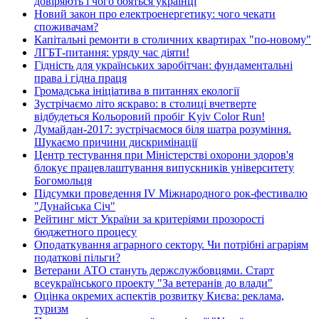
довіряють і чого бояться українці
Новий закон про електроенергетику: чого чекати
споживачам?
Капітальні ремонти в столичних квартирах "по-новому"
ЛГБТ-питання: уряду час діяти!
Гідність для українських заробітчан: фундаментальні
права і гідна праця
Громадська ініціатива в питаннях екології
Зустрічаємо літо яскраво: в столиці вчетверте
відбудеться Кольоровий пробіг Kyiv Color Run!
Думайдан-2017: зустрічаємося біля шатра розуміння.
Шукаємо причини дискримінації
Центр тестування при Міністерстві охорони здоров'я
блокує працевлаштування випускників університету
Богомольця
Підсумки проведення IV Міжнародного рок-фестивалю
"Дунайська Січ"
Рейтинг міст України за критеріями прозорості
бюджетного процесу
Оподаткування аграрного сектору. Чи потрібні аграріям
податкові пільги?
Ветерани АТО стануть держслужбовцями. Старт
всеукраїнського проекту "За ветеранів до влади"
Оцінка окремих аспектів розвитку Києва: реклама,
туризм