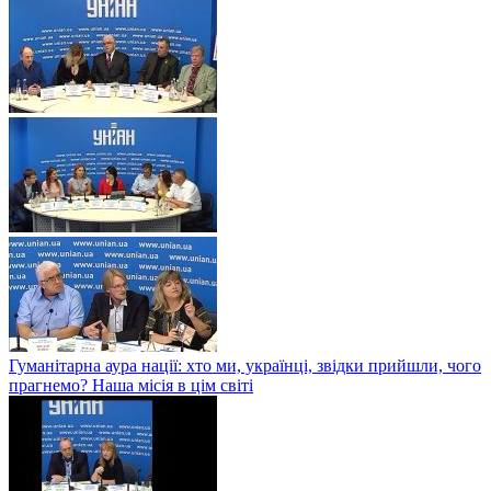
Гуманітарна аура нації: хто ми, українці, звідки прийшли, чого
прагнемо? Наша місія в цім світі