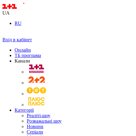
UA
RU
Вхід в кабінет
Онлайн
ТБ програма
Канали
Категорії
Реаліті-шоу
Розважальні шоу
Новини
Серіали