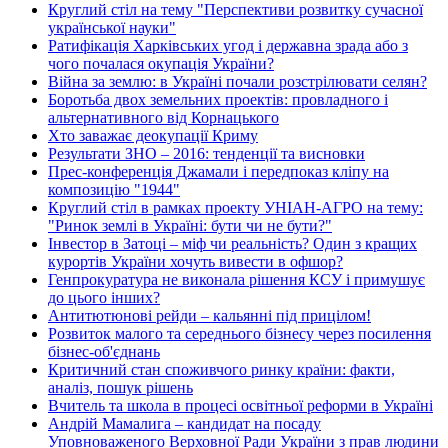
Круглий стіл на тему "Перспективи розвитку сучасної
української науки"
Ратифікація Харківських угод і державна зрада або з
чого почалася окупація України?
Війна за землю: в Україні почали розстрілювати селян?
Боротьба двох земельних проектів: провладного і
альтернативного від Корнацького
Хто заважає деокупації Криму
Результати ЗНО – 2016: тенденції та висновки
Прес-конференція Джамали і передпоказ кліпу на
композицію "1944"
Круглий стіл в рамках проекту УНІАН-АГРО на тему:
"Ринок землі в Україні: бути чи не бути?"
Інвестор в Затоці – міф чи реальність? Один з кращих
курортів України хочуть вивести в офшор?
Генпрокуратура не виконала рішення КСУ і примушує
до цього інших?
Антитютюнові рейди – кальянні під прицілом!
Розвиток малого та середнього бізнесу через посилення
бізнес-об'єднань
Критичний стан споживчого ринку країни: факти,
аналіз, пошук рішень
Вчитель та школа в процесі освітньої реформи в Україні
Андрій Мамалига – кандидат на посаду
Уповноваженого Верховної Ради України з прав людини