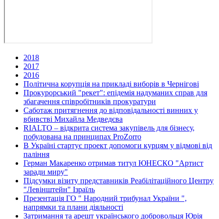
2018
2017
2016
Політична корупція на прикладі виборів в Чернігові
Прокурорський "рекет": епідемія надуманих справ для
збагачення співробітників прокуратури
Саботаж притягнення до відповідальності винних у
вбивстві Михайла Медведєва
RIALTO – відкрита система закупівель для бізнесу,
побудована на принципах ProZorro
В Україні стартує проект допомоги курцям у відмові від
паління
Герман Макаренко отримав титул ЮНЕСКО "Артист
заради миру"
Підсумки візиту представників Реабілітаційного Центру
"Левінштейн" Ізраїль
Презентація ГО " Народний трибунал України ",
напрямки та плани діяльності
Затримання та арешт українського добровольця Юрія