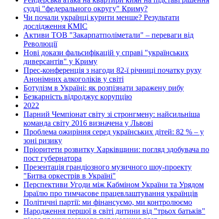
судді "федерального округу" Криму?
Чи почали українці курити менше? Результати
дослідження КМІС
Активи ТОВ "Закарпатполіметали" – переваги від
Революції
Нові докази фальсифікацій у справі "українських
диверсантів" у Криму
Прес-конференція з нагоди 82-ї річниці початку руху
Анонімних алкоголіків у світі
Ботулізм в Україні: як розпізнати заражену рибу
Безкарність відроджує корупцію
2022
Парний Чемпіонат світу зі стронгмену: найсильніша
команда світу 2016 визначена у Львові
Проблема ожиріння серед українських дітей: 82 % – у
зоні ризику
Пріоритети розвитку Харківщини: погляд здобувача по
пост губернатора
Презентація грандіозного музичного шоу-проекту
"Битва оркестрів в Україні"
Перспективи Угоди між Кабміном України та Урядом
Ізраїлю про тимчасове працевлаштування українців
Політичні партії: ми фінансуємо, ми контролюємо
Народження першої в світі дитини від "трьох батьків"