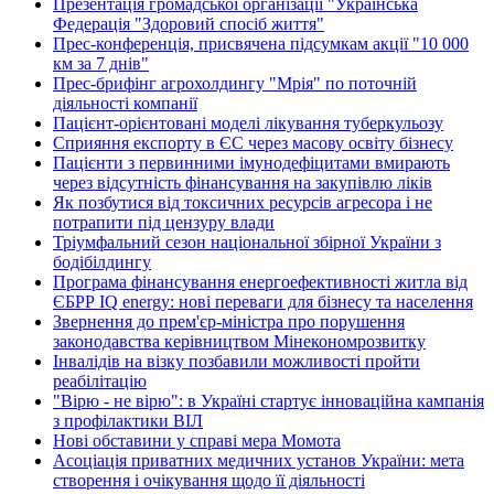
Презентація громадської організації "Українська
Федерація "Здоровий спосіб життя"
Прес-конференція, присвячена підсумкам акції "10 000
км за 7 днів"
Прес-брифінг агрохолдингу "Мрія" по поточній
діяльності компанії
Пацієнт-орієнтовані моделі лікування туберкульозу
Сприяння експорту в ЄС через масову освіту бізнесу
Пацієнти з первинними імунодефіцитами вмирають
через відсутність фінансування на закупівлю ліків
Як позбутися від токсичних ресурсів агресора і не
потрапити під цензуру влади
Тріумфальний сезон національної збірної України з
бодібілдингу
Програма фінансування енергоефективності житла від
ЄБРР IQ energy: нові переваги для бізнесу та населення
Звернення до прем'єр-міністра про порушення
законодавства керівництвом Мінекономрозвитку
Інвалідів на візку позбавили можливості пройти
реабілітацію
"Вірю - не вірю": в Україні стартує інноваційна кампанія
з профілактики ВІЛ
Нові обставини у справі мера Момота
Асоціація приватних медичних установ України: мета
створення і очікування щодо її діяльності