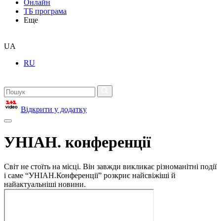
Онлайн
ТБ програма
Еще
UA
RU
Відкрити у додатку
УНІАН. конференції
Світ не стоїть на місці. Він завжди викликає різноманітні події
і саме “УНІАН.Конференції” розкриє найсвіжіші й
найактуальніші новини.