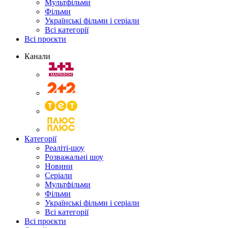
Мультфільми
Фільми
Українські фільми і серіали
Всі категорії
Всі проєкти
Канали
Категорії
Реаліті-шоу
Розважальні шоу
Новини
Серіали
Мультфільми
Фільми
Українські фільми і серіали
Всі категорії
Всі проєкти