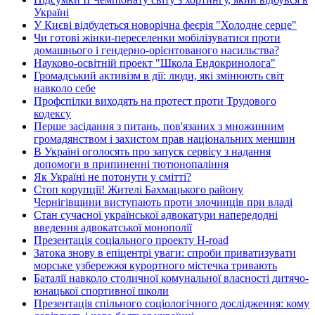
Україні
У Києві відбудеться новорічна феєрія "Холодне серце"
Чи готові жінки-переселенки мобілізуватися проти
домашнього і гендерно-орієнтованого насильства?
Науково-освітній проект "Школа Ендокринолога"
Громадський активізм в дії: люди, які змінюють світ
навколо себе
Профспілки виходять на протест проти Трудового
кодексу
Перше засідання з питань, пов'язаних з множинним
громадянством і захистом прав національних меншин
В Україні оголосять про запуск сервісу з надання
допомоги в припиненні тютюнопаління
Як Україні не потонути у смітті?
Стоп корупції! Жителі Бахмацького району
Чернігівщини виступають проти злочинців при владі
Стан сучасної української адвокатури напередодні
введення адвокатської монополії
Презентація соціального проекту H-road
Затока знову в епіцентрі уваги: спроби приватизувати
морське узбережжя курортного містечка тривають
Баталії навколо столичної комунальної власності дитячо-
юнацької спортивної школи
Презентація спільного соціологічного дослідження: кому