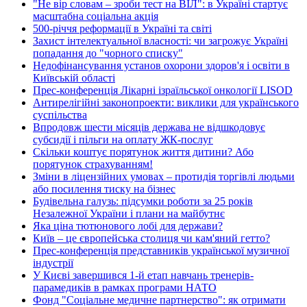
"Не вір словам – зроби тест на ВІЛ": в Україні стартує
масштабна соціальна акція
500-річчя реформації в Україні та світі
Захист інтелектуальної власності: чи загрожує Україні
попадання до "чорного списку"
Недофінансування установ охорони здоров'я і освіти в
Київській області
Прес-конференція Лікарні ізраїльської онкології LISOD
Антирелігійні законопроекти: виклики для українського
суспільства
Впродовж шести місяців держава не відшкодовує
субсидії і пільги на оплату ЖК-послуг
Скільки коштує порятунок життя дитини? Або
порятунок страхуванням!
Зміни в ліцензійних умовах – протидія торгівлі людьми
або посилення тиску на бізнес
Будівельна галузь: підсумки роботи за 25 років
Незалежної України і плани на майбутнє
Яка ціна тютюнового лобі для держави?
Київ – це європейська столиця чи кам'яний гетто?
Прес-конференція представників української музичної
індустрії
У Києві завершився 1-й етап навчань тренерів-
парамедиків в рамках програми НАТО
Фонд "Соціальне медичне партнерство": як отримати