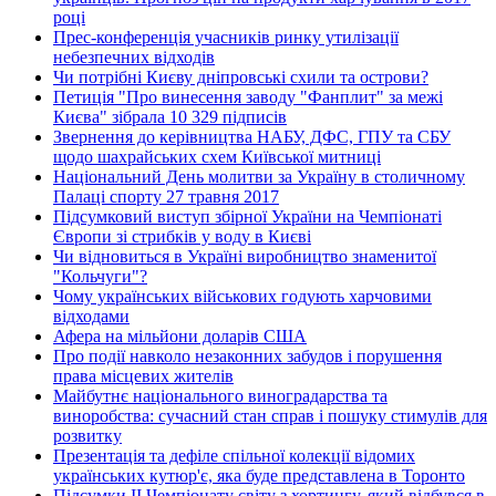
році
Прес-конференція учасників ринку утилізації
небезпечних відходів
Чи потрібні Києву дніпровські схили та острови?
Петиція "Про винесення заводу "Фанплит" за межі
Києва" зібрала 10 329 підписів
Звернення до керівництва НАБУ, ДФС, ГПУ та СБУ
щодо шахрайських схем Київської митниці
Національний День молитви за Україну в столичному
Палаці спорту 27 травня 2017
Підсумковий виступ збірної України на Чемпіонаті
Європи зі стрибків у воду в Києві
Чи відновиться в Україні виробництво знаменитої
"Кольчуги"?
Чому українських військових годують харчовими
відходами
Афера на мільйони доларів США
Про події навколо незаконних забудов і порушення
права місцевих жителів
Майбутнє національного виноградарства та
виноробства: сучасний стан справ і пошуку стимулів для
розвитку
Презентація та дефіле спільної колекції відомих
українських кутюр'є, яка буде представлена в Торонто
Підсумки ІІ Чемпіонату світу з хортингу, який відбувся в