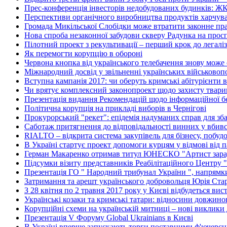
Прес-конференція інвесторів недобудованих будинків: Ж
Перспективи органічного виробництва продуктів харчуван
Громада Микільської Слобідки може втратити законне пра
Нова спроба незаконної забудови скверу Радунка на просп
Пілотний проект з рекультивації – перший крок до легалі
Як перемогти корупцію в обороні
Червона кнопка від українського телебачення знову може
Міжнародний досвід у звільненні українських військово
Вступна кампанія 2017: чи оберуть кримські абітурієнти в
Чи врятує комплексний законопроект щодо захисту тварин
Презентація видання Рекомендацій щодо інформаційної без
Політична корупція на прикладі виборів в Чернігові
Прокурорський "рекет": епідемія надуманих справ для зб
Саботаж притягнення до відповідальності винних у вбив
RIALTO – відкрита система закупівель для бізнесу, побуд
В Україні стартує проект допомоги курцям у відмові від 
Герман Макаренко отримав титул ЮНЕСКО "Артист зара
Підсумки візиту представників Реабілітаційного Центру 
Презентація ГО " Народний трибунал України ", напрямки
Затримання та арешт українського добровольця Юрія Ста
З 28 квітня по 2 травня 2017 року у Києві відбудеться вис
Українські козаки та кримські татари: відносини довжино
Корупційні схеми на українській митниці – нові виклики 
Презентація V Форуму Global Ukrainians в Києві
В Україні вперше запускають торги поставними ф'ючерс