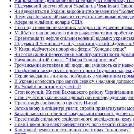
Національний День молитви за Україну в столичному Пал
Підсумковий виступ збірної України на Чемпіонаті Європи
Чи відновиться в Україні виробництво знаменитої "Кольч
Чому українських військових годують харчовими відхода
Афера на мільйони доларів США
Про події навколо незаконних забудов і порушення права
Майбутнє національного виноградарства та виноробства: 
Презентація та дефіле спільної колекції відомих українсь
Підсумки ІІ Чемпіонату світу з хортингу, який відбувся в 
У Києві відбудеться новорічна феєрія "Холодне серце"
Чи готові жінки-переселенки мобілізуватися проти домаш
Науково-освітній проект "Школа Ендокринолога"
Громадський активізм в дії: люди, які змінюють світ навко
Профспілки виходять на протест проти Трудового кодекс
Перше засідання з питань, пов'язаних з множинним гром
В Україні оголосять про запуск сервісу з надання допом
Як Україні не потонути у смітті?
Стоп корупції! Жителі Бахмацького району Чернігівщини
Стан сучасної української адвокатури напередодні введен
Презентація соціального проекту H-road
Затока знову в епіцентрі уваги: спроби приватизувати м
Баталії навколо столичної комунальної власності дитячо
Презентація спільного соціологічного дослідження: кому д
Новий закон про електроенергетику: чого чекати спожив
Капітальні ремонти в столичних квартирах "по-новому"