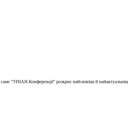
ії і саме “УНІАН.Конференції” розкриє найсвіжіші й найактуальні