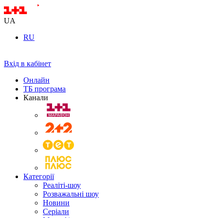
UA
RU
Вхід в кабінет
Онлайн
ТБ програма
Канали
Категорії
Реаліті-шоу
Розважальні шоу
Новини
Серіали