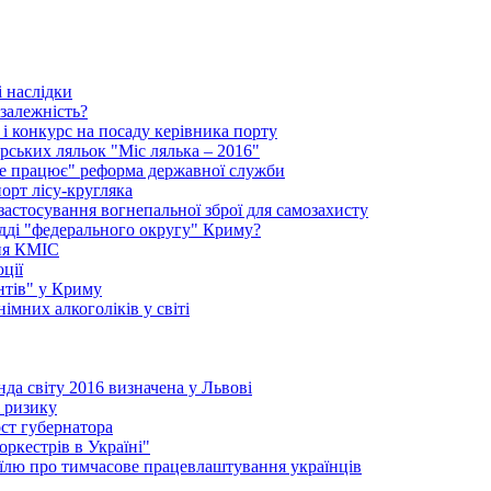
 наслідки
залежність?
і конкурс на посаду керівника порту
рських ляльок "Міс лялька – 2016"
"не працює" реформа державної служби
порт лісу-кругляка
 застосування вогнепальної зброї для самозахисту
удді "федерального округу" Криму?
ння КМІС
ції
нтів" у Криму
імних алкоголіків у світі
да світу 2016 визначена у Львові
і ризику
ст губернатора
ркестрів в Україні"
їлю про тимчасове працевлаштування українців