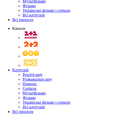
Мультфільми
Фільми
Українські фільми і серіали
Всі категорії
Всі проєкти
Канали
Категорії
Реаліті-шоу
Розважальні шоу
Новини
Серіали
Мультфільми
Фільми
Українські фільми і серіали
Всі категорії
Всі проєкти