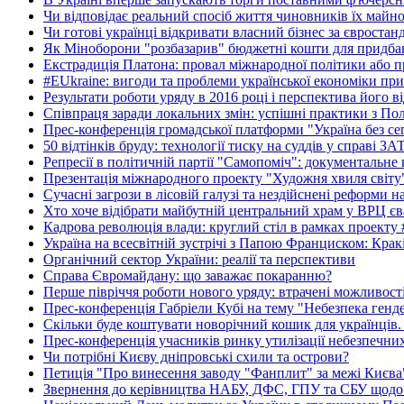
Чи відповідає реальний спосіб життя чиновників їх майн
Чи готові українці відкривати власний бізнес за євростан
Як Міноборони "розбазарив" бюджетні кошти для придбан
Екстрадиція Платона: провал міжнародної політики або п
#EUkraine: вигоди та проблеми української економіки при
Результати роботи уряду в 2016 році і перспектива його в
Співпраця заради локальних змін: успішні практики з По
Прес-конференція громадської платформи "Україна без се
50 відтінків бруду: технології тиску на суддів у справі З
Репресії в політичній партії "Самопоміч": документальне
Презентація міжнародного проекту "Художня хвиля світу
Сучасні загрози в лісовій галузі та нездійснені реформи 
Хто хоче відібрати майбутній центральний храм у ВРЦ єв
Кадрова революція влади: круглий стіл в рамках проекту
Україна на всесвітній зустрічі з Папою Франциском: Крак
Органічний сектор України: реалії та перспективи
Справа Євромайдану: що заважає покаранню?
Перше півріччя роботи нового уряду: втрачені можливост
Прес-конференція Габріели Кубі на тему "Небезпека гендер
Скільки буде коштувати новорічний кошик для українців.
Прес-конференція учасників ринку утилізації небезпечних
Чи потрібні Києву дніпровські схили та острови?
Петиція "Про винесення заводу "Фанплит" за межі Києва" 
Звернення до керівництва НАБУ, ДФС, ГПУ та СБУ щодо 