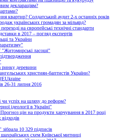
овим деклараціям?
дартами?
ня квартир? Солдатський аудит 2-х останніх років
родаж українських громадян за мільярд?
 переході на європейські технічні стандарти
ідставки в 2017 – погляд експертів
льщі та України
паратизму"
АТ "Житомирські ласощі"
 підтвердження
"
на ринку деревини
ангельських християн-баптистів України?
 #EUkraine
ів 26-31 липня 2016
і чи успіх на шляху до реформ?
ної ідеології в Україні"
 Прогноз цін на продукти харчування в 2017 році
 відходів
зібрала 10 329 підписів
шахрайських схем Київської митниці