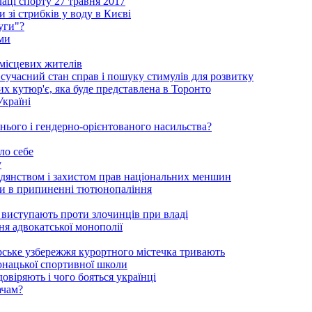
аці спорту 27 травня 2017
 зі стрибків у воду в Києві
уги"?
ми
 місцевих жителів
сучасний стан справ і пошуку стимулів для розвитку
ких кутюр'є, яка буде представлена в Торонто
Україні
нього і гендерно-орієнтованого насильства?
ло себе
у
адянством і захистом прав національних меншин
оги в припиненні тютюнопаління
 виступають проти злочинців при владі
ня адвокатської монополії
орське узбережжя курортного містечка тривають
-юнацької спортивної школи
овіряють і чого бояться українці
ачам?