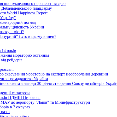
сля пронуклеарного перенесення ядер
в Дебальцевського плацдарму
стя World Happiness Report
 Україну"
 міжнародний погляд
альну цілісність України
пеку в місті?
"Лазурний" і хто в цьому винен?
 14 років
вження мораторію останнім
 від рейдерів
Брюсселі
ро скасування мораторію на експорт необробленої деревини
ення громадянства України
ого свята з нагоди 30-річчя створення Союзу дизайнерів Украї
енції та загрози
едиків ПДМШ Пирогова
ї МАУ до аеропорту "Львів" та Мінінфраструктури
борів в 7 округах
 разів
біологічна війна