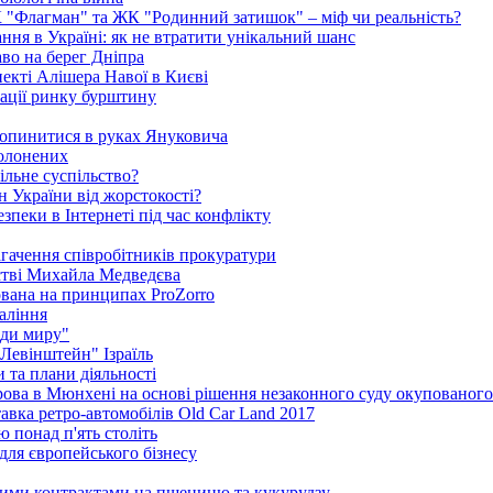
К "Флагман" та ЖК "Родинний затишок" – міф чи реальність?
ня в Україні: як не втратити унікальний шанс
во на берег Дніпра
екті Алішера Навої в Києві
зації ринку бурштину
 опинитися в руках Януковича
полонених
ільне суспільство?
 України від жорстокості?
пеки в Інтернеті під час конфлікту
агачення співробітників прокуратури
стві Михайла Медведєва
ована на принципах ProZorro
паління
ди миру"
"Левінштейн" Ізраїль
 та плани діяльності
рова в Мюнхені на основі рішення незаконного суду окупованог
тавка ретро-автомобілів Old Car Land 2017
ю понад п'ять століть
для європейського бізнесу
ними контрактами на пшеницю та кукурудзу