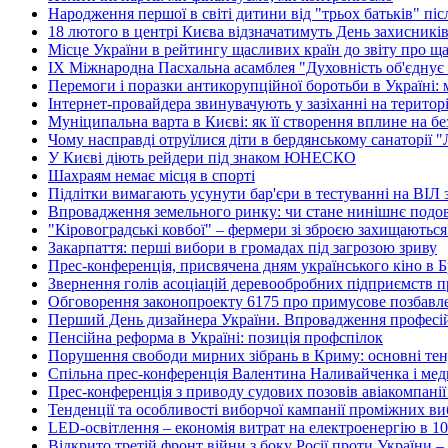
Народження першої в світі дитини від "трьох батьків" пі
18 лютого в центрі Києва відзначатимуть День захисникі
Місце України в рейтингу щасливих країн до звіту про ща
ІХ Міжнародна Пасхальна асамблея "Духовність об'єднує
Перемоги і поразки антикорупційної боротьби в Україні:
Інтернет-провайдера звинувачують у зазіханні на територі
Муніципальна варта в Києві: як її створення вплине на без
Чому насправді отруїлися діти в бердянському санаторії 
У Києві діють рейдери під знаком ЮНЕСКО
Шахраям немає місця в спорті
Підлітки вимагають усунути бар'єри в тестуванні на ВІЛ з
Впровадження земельного ринку: чи стане нинішнє подо
"Кіровоградські ковбої" – фермери зі зброєю захищаються
Закарпаття: перші вибори в громадах під загрозою зриву
Прес-конференція, присвячена дням українського кіно в 
Звернення голів асоціацій деревообробних підприємств п
Обговорення законопроекту 6175 про примусове позбавл
Перший День дизайнера України. Впровадження професійн
Пенсійна реформа в Україні: позиція профспілок
Порушення свободи мирних зібрань в Криму: основні тенд
Спільна прес-конференція Валентина Наливайченка і м
Прес-конференція з приводу судових позовів авіакомпані
Тенденції та особливості виборчої кампанії проміжних ви
LED-освітлення – економія витрат на електроенергію в 10
Відкрито третій фронт війни з боку Росії проти України – 