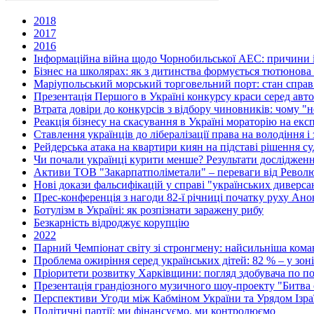
2018
2017
2016
Інформаційна війна щодо Чорнобильської АЕС: причини і
Бізнес на школярах: як з дитинства формується тютюнова 
Маріупольський морський торговельний порт: стан справ 
Презентація Першого в Україні конкурсу краси серед авто
Втрата довіри до конкурсів з відбору чиновників: чому 
Реакція бізнесу на скасування в Україні мораторію на екс
Ставлення українців до лібералізації права на володіння і
Рейдерська атака на квартири киян на підставі рішення с
Чи почали українці курити менше? Результати дослідже
Активи ТОВ "Закарпатполіметали" – переваги від Револю
Нові докази фальсифікацій у справі "українських диверса
Прес-конференція з нагоди 82-ї річниці початку руху Анон
Ботулізм в Україні: як розпізнати заражену рибу
Безкарність відроджує корупцію
2022
Парний Чемпіонат світу зі стронгмену: найсильніша коман
Проблема ожиріння серед українських дітей: 82 % – у зон
Пріоритети розвитку Харківщини: погляд здобувача по по
Презентація грандіозного музичного шоу-проекту "Битва о
Перспективи Угоди між Кабміном України та Урядом Ізра
Політичні партії: ми фінансуємо, ми контролюємо