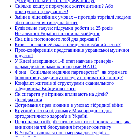
субсидії і пільги на оплату ЖК-послуг
Скільки коштує порятунок життя дитини? Або
порятунок страхуванням!
Зміни в ліцензійних умовах – протидія торгівлі людьми
або посилення тиску на бізнес
Будівельна галузь: підсумки роботи за 25 років
Незалежної України і плани на майбутнє
Яка ціна тютюнового лобі для держави?
Київ – це європейська столиця чи кам'яний гетто?
Прес-конференція представників української музичної
індустрії
У Києві завершився 1-й етап навчань тренерів-
парамедиків в рамках програми НАТО
Фонд "Соціальне медичне партнерство": як отримати
безкоштовну медичну послугу в приватній клініці?
Конфлікт жителів зі структурами скандального
забудовника Войцеховського
Як сигарети у вітринах впливають на дітей?
Дослідження
Дотримання прав людини в умовах гібридної війни
Круглий стіл на підтримку Міжнародного дня
ортодонтичного здоров'я в Україні
Персональна кібербезпека в контексті нових загроз, які
виникли на тлі блокування інтернет-контенту
В Україні з'явилася нова мережа для сусідів –