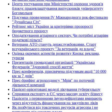
Центр тестування при Міністерстві охорони здоров'я
блокує працевлаштування випускників університету
Богомольця
Підсумки проведення IV Міжнародного рок-фестивалю
"Дунайська Січ"
Рейтинг міст України за критеріями прозорості
бюджетного процесу
Оподаткування аграрного сектору. Чи потрібні аграріям
податкові пільги?
Ветерани АТО стануть держслужбовцями. Старт
всеукраїнського проекту "За ветеранів до влади"
Оцінка окремих аспектів розвитку Києва: реклама,
туризм
Презентація громадської організації "Українська
Федерація "Здоровий спосіб життя"
Прес-конференція, присвячена підсумкам акції "10 000
км за 7 днів"
Прес-брифінг агрохолдингу "Мрія" по поточній
діяльності компанії
Пацієнт-орієнтовані моделі лікування туберкульозу
Сприяння експорту в ЄС через масову освіту бізнесу
Пацієнти з первинними імунодефіцитами вмирають
через відсутність фінансування на закупівлю ліків
Як позбутися від токсичних ресурсів агресора і не
потрапити під цензуру влади