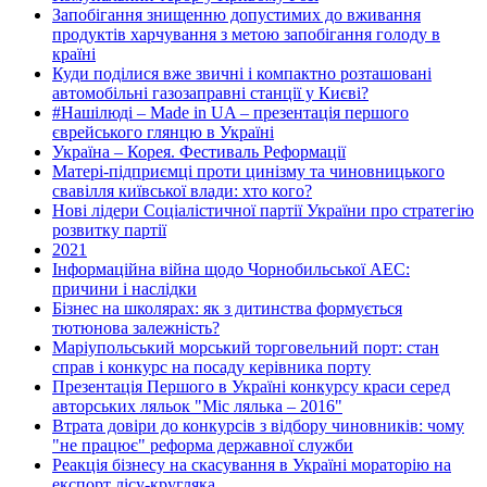
Запобігання знищенню допустимих до вживання
продуктів харчування з метою запобігання голоду в
країні
Куди поділися вже звичні і компактно розташовані
автомобільні газозаправні станції у Києві?
#Нашілюді – Made in UA – презентація першого
єврейського глянцю в Україні
Україна – Корея. Фестиваль Реформації
Матері-підприємці проти цинізму та чиновницького
свавілля київської влади: хто кого?
Нові лідери Соціалістичної партії України про стратегію
розвитку партії
2021
Інформаційна війна щодо Чорнобильської АЕС:
причини і наслідки
Бізнес на школярах: як з дитинства формується
тютюнова залежність?
Маріупольський морський торговельний порт: стан
справ і конкурс на посаду керівника порту
Презентація Першого в Україні конкурсу краси серед
авторських ляльок "Міс лялька – 2016"
Втрата довіри до конкурсів з відбору чиновників: чому
"не працює" реформа державної служби
Реакція бізнесу на скасування в Україні мораторію на
експорт лісу-кругляка