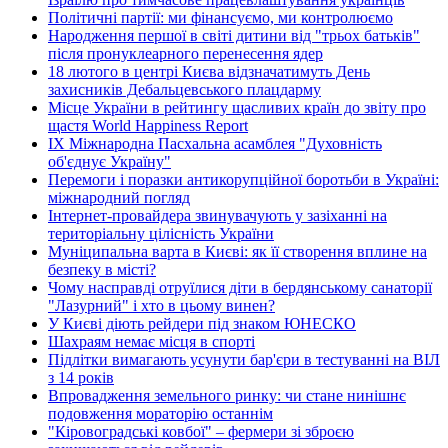
Політичні партії: ми фінансуємо, ми контролюємо
Народження першої в світі дитини від "трьох батьків"
після пронуклеарного перенесення ядер
18 лютого в центрі Києва відзначатимуть День
захисників Дебальцевського плацдарму
Місце України в рейтингу щасливих країн до звіту про
щастя World Happiness Report
ІХ Міжнародна Пасхальна асамблея "Духовність
об'єднує Україну"
Перемоги і поразки антикорупційної боротьби в Україні:
міжнародний погляд
Інтернет-провайдера звинувачують у зазіханні на
територіальну цілісність України
Муніципальна варта в Києві: як її створення вплине на
безпеку в місті?
Чому насправді отруїлися діти в бердянському санаторії
"Лазурний" і хто в цьому винен?
У Києві діють рейдери під знаком ЮНЕСКО
Шахраям немає місця в спорті
Підлітки вимагають усунути бар'єри в тестуванні на ВІЛ
з 14 років
Впровадження земельного ринку: чи стане нинішнє
подовження мораторію останнім
"Кіровоградські ковбої" – фермери зі зброєю