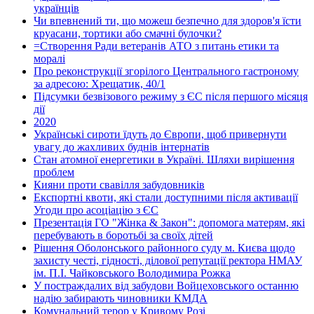
українців
Чи впевнений ти, що можеш безпечно для здоров'я їсти
круасани, тортики або смачні булочки?
=Створення Ради ветеранів АТО з питань етики та
моралі
Про реконструкції згорілого Центрального гастроному
за адресою: Хрещатик, 40/1
Підсумки безвізового режиму з ЄС після першого місяця
дії
2020
Українські сироти їдуть до Європи, щоб привернути
увагу до жахливих буднів інтернатів
Стан атомної енергетики в Україні. Шляхи вирішення
проблем
Кияни проти свавілля забудовників
Експортні квоти, які стали доступними після активації
Угоди про асоціацію з ЄС
Презентація ГО "Жінка & Закон": допомога матерям, які
перебувають в боротьбі за своїх дітей
Рішення Оболонського районного суду м. Києва щодо
захисту честі, гідності, ділової репутації ректора НМАУ
ім. П.І. Чайковського Володимира Рожка
У постраждалих від забудови Войцеховського останню
надію забирають чиновники КМДА
Комунальний терор у Кривому Розі