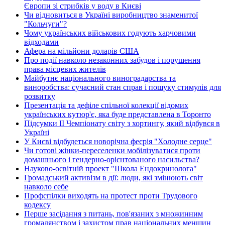
Європи зі стрибків у воду в Києві
Чи відновиться в Україні виробництво знаменитої
"Кольчуги"?
Чому українських військових годують харчовими
відходами
Афера на мільйони доларів США
Про події навколо незаконних забудов і порушення
права місцевих жителів
Майбутнє національного виноградарства та
виноробства: сучасний стан справ і пошуку стимулів для
розвитку
Презентація та дефіле спільної колекції відомих
українських кутюр'є, яка буде представлена в Торонто
Підсумки ІІ Чемпіонату світу з хортингу, який відбувся в
Україні
У Києві відбудеться новорічна феєрія "Холодне серце"
Чи готові жінки-переселенки мобілізуватися проти
домашнього і гендерно-орієнтованого насильства?
Науково-освітній проект "Школа Ендокринолога"
Громадський активізм в дії: люди, які змінюють світ
навколо себе
Профспілки виходять на протест проти Трудового
кодексу
Перше засідання з питань, пов'язаних з множинним
громадянством і захистом прав національних меншин