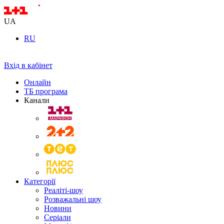
UA
RU
Вхід в кабінет
Онлайн
ТБ програма
Канали
Категорії
Реаліті-шоу
Розважальні шоу
Новини
Серіали