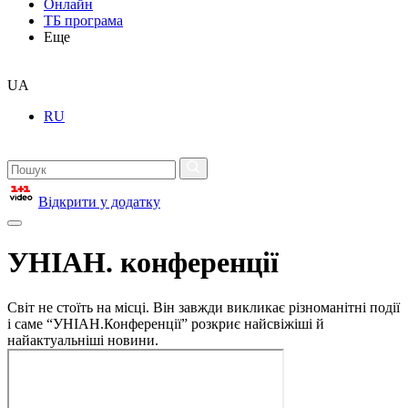
Онлайн
ТБ програма
Еще
UA
RU
Відкрити у додатку
УНІАН. конференції
Світ не стоїть на місці. Він завжди викликає різноманітні події
і саме “УНІАН.Конференції” розкриє найсвіжіші й
найактуальніші новини.