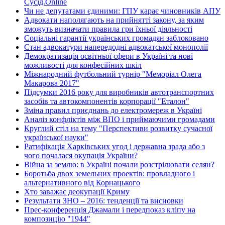
Сусід.Online
Чи не депутатами єдиними: ГПУ карає чиновників АПУ
Адвокати наполягають на прийнятті закону, за яким
зможуть визначати правила гри їхньої діяльності
Соціальні гарантії українських громадян заблоковано
Стан адвокатури напередодні адвокатської монополії
Демократизація освітньої сфери в Україні та нові
можливості для конфесійних шкіл
Міжнародний футбольний турнір "Меморіал Олега
Макарова 2017"
Підсумки 2016 року для виробників автотранспортних
засобів та автокомпонентів корпорації "Еталон"
Зміна правил приєднань до електромереж в Україні
Аналіз конфліктів між ВПО і приймаючими громадами
Круглий стіл на тему "Перспективи розвитку сучасної
української науки"
Ратифікація Харківських угод і державна зрада або з
чого почалася окупація України?
Війна за землю: в Україні почали розстрілювати селян?
Боротьба двох земельних проектів: провладного і
альтернативного від Корнацького
Хто заважає деокупації Криму
Результати ЗНО – 2016: тенденції та висновки
Прес-конференція Джамали і передпоказ кліпу на
композицію "1944"