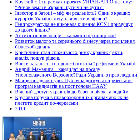
Круглий стіл в рамках проекту УНІАН-АГРО на тему:
"Ринок землі в Україні: бути чи не бути?"
Інвестор в Затоці – міф чи реальність? Один з кращих
курортів України хочуть вивести в офшор?
Генпрокуратура не виконала рішення КСУ і примушує
до цього інших?
Антитютюнові рейди – кальянні під прицілом!
Розвиток малого та середнього бізнесу через посилення
бізнес-об'єднань
Критичний стан споживчого ринку країни: факти,
аналіз, пошук рішень
Вчитель та школа в процесі освітньої реформи в Україні
Андрій Мамалига – кандидат на посаду
Уповноваженого Верховної Ради України з прав людини
Майбутнє адвокатури. Публічна дискусія і презентація
програм кандидатів на пост голови НААУ
Вільний доступ українців до берегів річок та водойм
Кругова порука в правоохоронних органах або як не
платити кредит по-черкаськи
2019