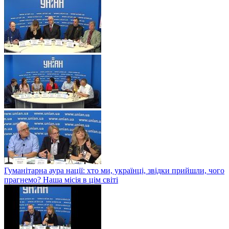
Гуманітарна аура нації: хто ми, українці, звідки прийшли, чого
прагнемо? Наша місія в цім світі