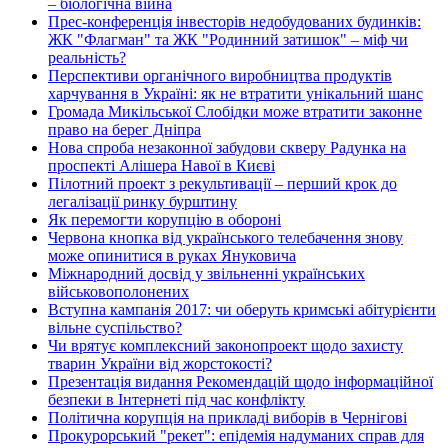
– біологічна війна
Прес-конференція інвесторів недобудованих будинків:
ЖК "Флагман" та ЖК "Родинний затишок" – міф чи
реальність?
Перспективи органічного виробництва продуктів
харчування в Україні: як не втратити унікальний шанс
Громада Микільської Слобідки може втратити законне
право на берег Дніпра
Нова спроба незаконної забудови скверу Радунка на
проспекті Алішера Навої в Києві
Пілотний проект з рекультивації – перший крок до
легалізації ринку бурштину
Як перемогти корупцію в обороні
Червона кнопка від українського телебачення знову
може опинитися в руках Януковича
Міжнародний досвід у звільненні українських
військовополонених
Вступна кампанія 2017: чи оберуть кримські абітурієнти
вільне суспільство?
Чи врятує комплексний законопроект щодо захисту
тварин України від жорстокості?
Презентація видання Рекомендацій щодо інформаційної
безпеки в Інтернеті під час конфлікту
Політична корупція на прикладі виборів в Чернігові
Прокурорський "рекет": епідемія надуманих справ для