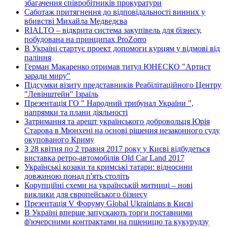
збагачення співробітників прокуратури
Саботаж притягнення до відповідальності винних у
вбивстві Михайла Медведєва
RIALTO – відкрита система закупівель для бізнесу,
побудована на принципах ProZorro
В Україні стартує проект допомоги курцям у відмові від
паління
Герман Макаренко отримав титул ЮНЕСКО "Артист
заради миру"
Підсумки візиту представників Реабілітаційного Центру
"Левінштейн" Ізраїль
Презентація ГО " Народний трибунал України ",
напрямки та плани діяльності
Затримання та арешт українського добровольця Юрія
Старова в Мюнхені на основі рішення незаконного суду
окупованого Криму
З 28 квітня по 2 травня 2017 року у Києві відбудеться
виставка ретро-автомобілів Old Car Land 2017
Українські козаки та кримські татари: відносини
довжиною понад п'ять століть
Корупційні схеми на українській митниці – нові
виклики для європейського бізнесу
Презентація V Форуму Global Ukrainians в Києві
В Україні вперше запускають торги поставними
ф'ючерсними контрактами на пшеницю та кукурудзу