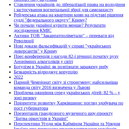
Ставлення українців до лібералізації права на володіння
і застосування вогнепальної зброї для самозахисту
Рейдерська атака на квартири киян на підставі рішення
судді "федерального округу" Криму?
Чи почали українці курити менше? Результати
дослідження КМІС
Активи ТОВ "Закарпатполіметали" – переваги від
Революції
Нові докази фальсифікацій у справі "українських
диверсантів" у Криму
Прес-конференція з нагоди 82-ї річниці початку руху
Анонімних алкоголіків у світі
Ботулізм в Україні: як розпізнати заражену рибу
Безкарність відроджує корупцію
2022
Парний Чемпіонат світу зі стронгмену: найсильніша
команда світу 2016 визначена у Львові
Проблема ожиріння серед українських дітей: 82 % – у
зоні ризику
Пріоритети розвитку Харківщини: погляд здобувача по
пост губернатора
Презентація грандіозного музичного шоу-проекту
"Битва оркестрів в Україні"
Перспективи Угоди між Кабміном України та Урядом
Ізраїлю про тимчасове працевлаштування українців