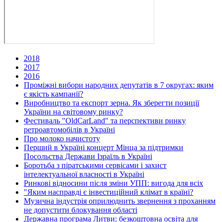
2018
2017
2016
Проміжні вибори народних депутатів в 7 округах: яким
є якість кампанії?
Виробництво та експорт зерна. Як зберегти позиції
України на світовому ринку?
Фестиваль "OldCarLand" та перспективи ринку
ретроавтомобілів в Україні
Про молоко начистоту
Перший в Україні концерт Мінца за підтримки
Посольства Держави Ізраїль в Україні
Боротьба з піратськими сервісами і захист
інтелектуальної власності в Україні
Ринкові відносини після зміни УПП: вигода для всіх
"Яким насправді є інвестиційний клімат в країні?
Музична індустрія оприлюднить звернення з проханням
не допустити блокування області
Державна програма Литви: безкоштовна освіта для