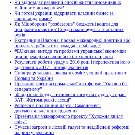
Чи відповідає реальний спосіб життя чиновників їх
майновим деклараціям?
Чи готові українці відкривати власний бізнес за
євростандартами?
Як Міноборони "розбазарив" бюджетні кошти для
придбання квартир? Солдатський аудит 2-х останніх
років
Екстрадиція Платона: провал міжнародної політики або
продаж українських громадян за мільярд?
#EUkraine: вигоди та проблеми української економіки
при переході на європейські технічні стандарти
Результати роботи уряду в 2016 році і перспектива його
відставки в 2017 – погляд експертів
Співпраця заради локальних змін: успішні практики з
Польщі та України
Прес-конференція громадської платформи "Україна без
сепаратизму"
50 відтінків бруду: технології тиску на суддів у справі
ЗАТ "Житомирські ласощі"
Репресії в політичній партії "Самопоміч":
документальне підтвердження
Презентація міжнародного проекту "Художня хвиля
світу"
Сучасні загрози в лісовій галузі та нездійснені реформи
на ринку деревини