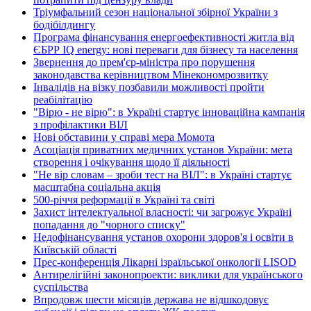
Тріумфальний сезон національної збірної України з
бодібілдингу
Програма фінансування енергоефективності житла від
ЄБРР IQ energy: нові переваги для бізнесу та населення
Звернення до прем'єр-міністра про порушення
законодавства керівництвом Мінекономрозвитку
Інвалідів на візку позбавили можливості пройти
реабілітацію
"Вірю - не вірю": в Україні стартує інноваційна кампанія
з профілактики ВІЛ
Нові обставини у справі мера Момота
Асоціація приватних медичних установ України: мета
створення і очікування щодо її діяльності
"Не вір словам – зроби тест на ВІЛ": в Україні стартує
масштабна соціальна акція
500-річчя реформації в Україні та світі
Захист інтелектуальної власності: чи загрожує Україні
попадання до "чорного списку"
Недофінансування установ охорони здоров'я і освіти в
Київській області
Прес-конференція Лікарні ізраїльської онкології LISOD
Антирелігійні законопроекти: виклики для українського
суспільства
Впродовж шести місяців держава не відшкодовує