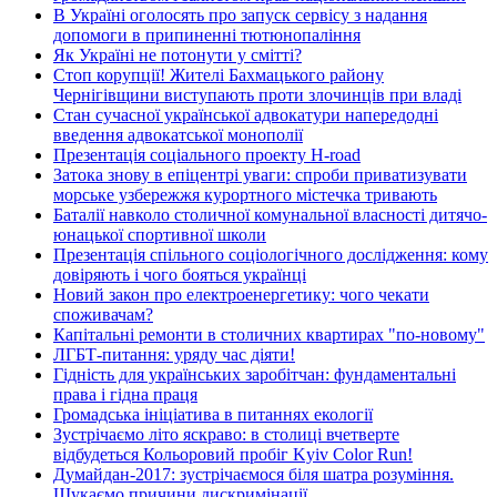
В Україні оголосять про запуск сервісу з надання
допомоги в припиненні тютюнопаління
Як Україні не потонути у смітті?
Стоп корупції! Жителі Бахмацького району
Чернігівщини виступають проти злочинців при владі
Стан сучасної української адвокатури напередодні
введення адвокатської монополії
Презентація соціального проекту H-road
Затока знову в епіцентрі уваги: спроби приватизувати
морське узбережжя курортного містечка тривають
Баталії навколо столичної комунальної власності дитячо-
юнацької спортивної школи
Презентація спільного соціологічного дослідження: кому
довіряють і чого бояться українці
Новий закон про електроенергетику: чого чекати
споживачам?
Капітальні ремонти в столичних квартирах "по-новому"
ЛГБТ-питання: уряду час діяти!
Гідність для українських заробітчан: фундаментальні
права і гідна праця
Громадська ініціатива в питаннях екології
Зустрічаємо літо яскраво: в столиці вчетверте
відбудеться Кольоровий пробіг Kyiv Color Run!
Думайдан-2017: зустрічаємося біля шатра розуміння.
Шукаємо причини дискримінації