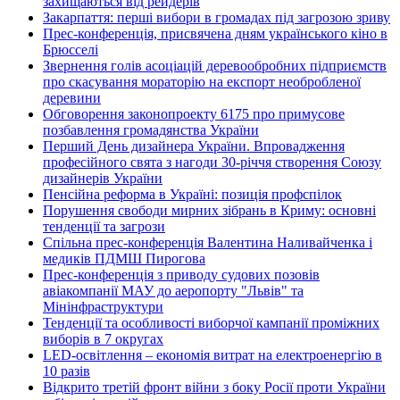
захищаються від рейдерів
Закарпаття: перші вибори в громадах під загрозою зриву
Прес-конференція, присвячена дням українського кіно в
Брюсселі
Звернення голів асоціацій деревообробних підприємств
про скасування мораторію на експорт необробленої
деревини
Обговорення законопроекту 6175 про примусове
позбавлення громадянства України
Перший День дизайнера України. Впровадження
професійного свята з нагоди 30-річчя створення Союзу
дизайнерів України
Пенсійна реформа в Україні: позиція профспілок
Порушення свободи мирних зібрань в Криму: основні
тенденції та загрози
Спільна прес-конференція Валентина Наливайченка і
медиків ПДМШ Пирогова
Прес-конференція з приводу судових позовів
авіакомпанії МАУ до аеропорту "Львів" та
Мінінфраструктури
Тенденції та особливості виборчої кампанії проміжних
виборів в 7 округах
LED-освітлення – економія витрат на електроенергію в
10 разів
Відкрито третій фронт війни з боку Росії проти України