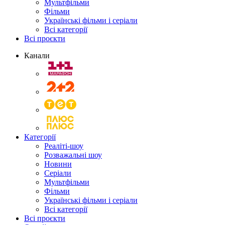
Мультфільми
Фільми
Українські фільми і серіали
Всі категорії
Всі проєкти
Канали
Категорії
Реаліті-шоу
Розважальні шоу
Новини
Серіали
Мультфільми
Фільми
Українські фільми і серіали
Всі категорії
Всі проєкти