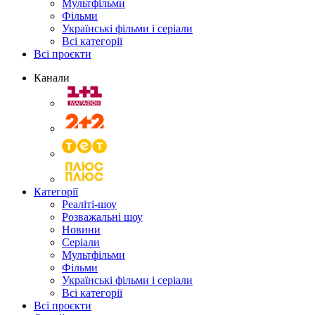
Мультфільми
Фільми
Українські фільми і серіали
Всі категорії
Всі проєкти
Канали
Категорії
Реаліті-шоу
Розважальні шоу
Новини
Серіали
Мультфільми
Фільми
Українські фільми і серіали
Всі категорії
Всі проєкти