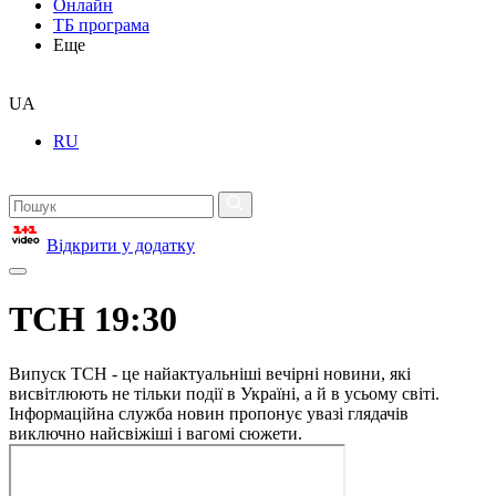
Онлайн
ТБ програма
Еще
UA
RU
Відкрити у додатку
ТСН 19:30
Випуск ТСН - це найактуальніші вечірні новини, які
висвітлюють не тільки події в Україні, а й в усьому світі.
Інформаційна служба новин пропонує увазі глядачів
виключно найсвіжіші і вагомі сюжети.