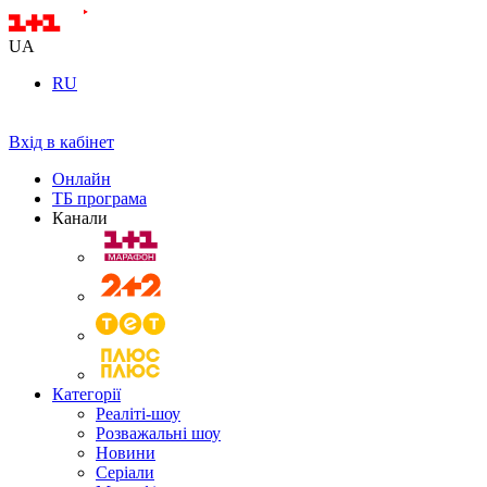
UA
RU
Вхід в кабінет
Онлайн
ТБ програма
Канали
Категорії
Реаліті-шоу
Розважальні шоу
Новини
Серіали