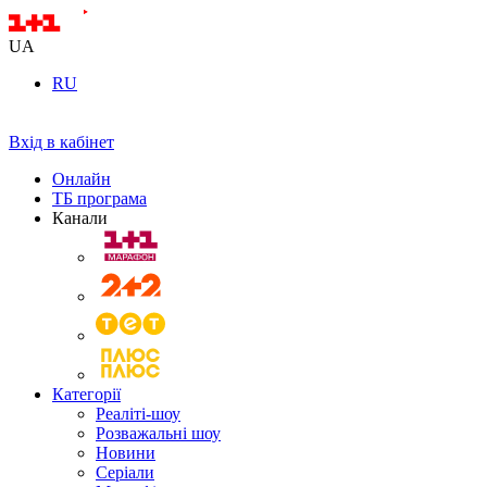
UA
RU
Вхід в кабінет
Онлайн
ТБ програма
Канали
Категорії
Реаліті-шоу
Розважальні шоу
Новини
Серіали