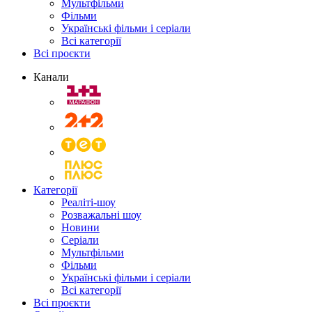
Мультфільми
Фільми
Українські фільми і серіали
Всі категорії
Всі проєкти
Канали
Категорії
Реаліті-шоу
Розважальні шоу
Новини
Серіали
Мультфільми
Фільми
Українські фільми і серіали
Всі категорії
Всі проєкти