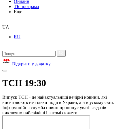
Онлайн
ТБ програма
Еще
UA
RU
Відкрити у додатку
ТСН 19:30
Випуск ТСН - це найактуальніші вечірні новини, які
висвітлюють не тільки події в Україні, а й в усьому світі.
Інформаційна служба новин пропонує увазі глядачів
виключно найсвіжіші і вагомі сюжети.