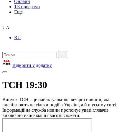
Онлайн
ТБ програма
Еще
UA
RU
Відкрити у додатку
ТСН 19:30
Випуск ТСН - це найактуальніші вечірні новини, які
висвітлюють не тільки події в Україні, а й в усьому світі.
Інформаційна служба новин пропонує увазі глядачів
виключно найсвіжіші і вагомі сюжети.