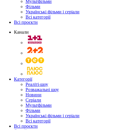
Мультфільми
Фільми
Українські фільми і серіали
Всі категорії
Всі проєкти
Канали
Категорії
Реаліті-шоу
Розважальні шоу
Новини
Серіали
Мультфільми
Фільми
Українські фільми і серіали
Всі категорії
Всі проєкти