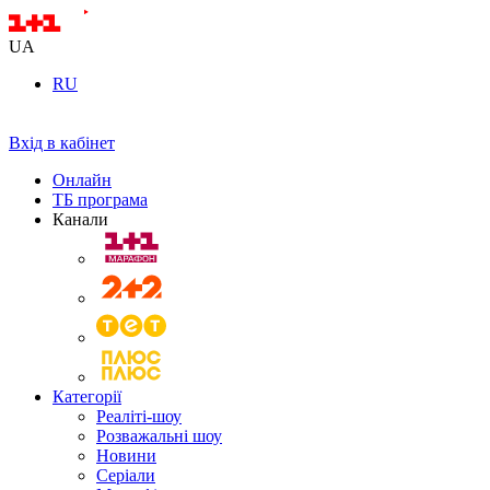
UA
RU
Вхід в кабінет
Онлайн
ТБ програма
Канали
Категорії
Реаліті-шоу
Розважальні шоу
Новини
Серіали