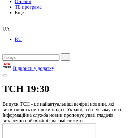
Онлайн
ТБ програма
Еще
UA
RU
Відкрити у додатку
ТСН 19:30
Випуск ТСН - це найактуальніші вечірні новини, які
висвітлюють не тільки події в Україні, а й в усьому світі.
Інформаційна служба новин пропонує увазі глядачів
виключно найсвіжіші і вагомі сюжети.