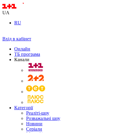
UA
RU
Вхід в кабінет
Онлайн
ТБ програма
Канали
Категорії
Реаліті-шоу
Розважальні шоу
Новини
Серіали