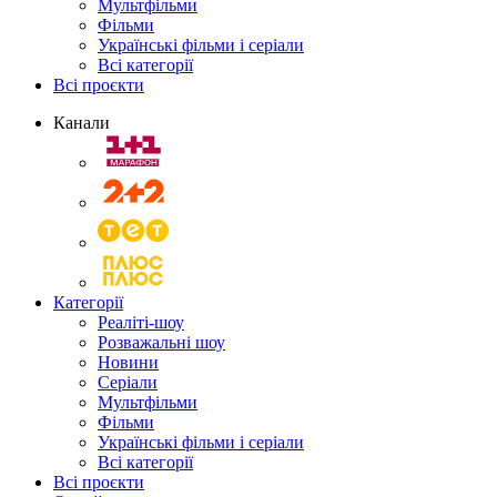
Мультфільми
Фільми
Українські фільми і серіали
Всі категорії
Всі проєкти
Канали
Категорії
Реаліті-шоу
Розважальні шоу
Новини
Серіали
Мультфільми
Фільми
Українські фільми і серіали
Всі категорії
Всі проєкти