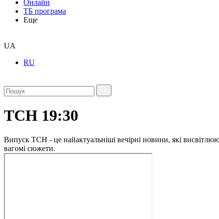
Онлайн
ТБ програма
Еще
UA
RU
ТСН 19:30
Випуск ТСН - це найактуальніші вечірні новини, які висвітлюють
вагомі сюжети.