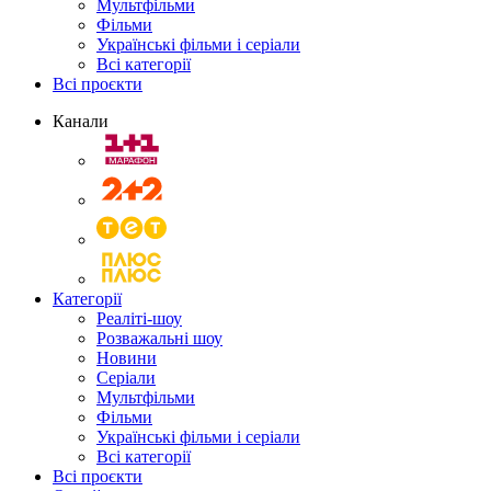
Мультфільми
Фільми
Українські фільми і серіали
Всі категорії
Всі проєкти
Канали
Категорії
Реаліті-шоу
Розважальні шоу
Новини
Серіали
Мультфільми
Фільми
Українські фільми і серіали
Всі категорії
Всі проєкти