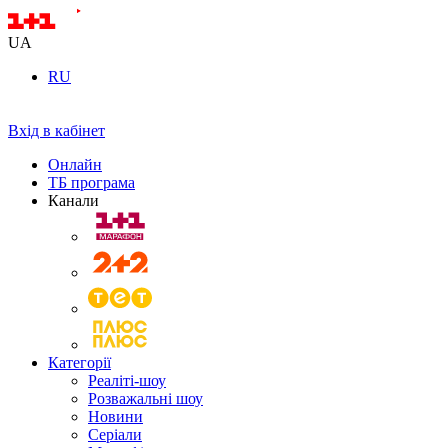
UA
RU
Вхід в кабінет
Онлайн
ТБ програма
Канали
Категорії
Реаліті-шоу
Розважальні шоу
Новини
Серіали