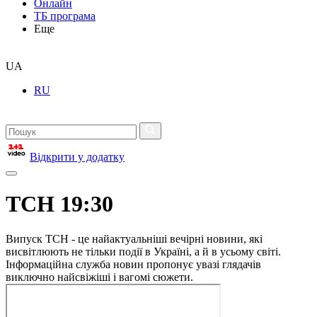
Онлайн
ТБ програма
Еще
UA
RU
Відкрити у додатку
ТСН 19:30
Випуск ТСН - це найактуальніші вечірні новини, які
висвітлюють не тільки події в Україні, а й в усьому світі.
Інформаційна служба новин пропонує увазі глядачів
виключно найсвіжіші і вагомі сюжети.