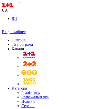
UA
RU
Вхід в кабінет
Онлайн
ТБ програма
Канали
Категорії
Реаліті-шоу
Розважальні шоу
Новини
Серіали