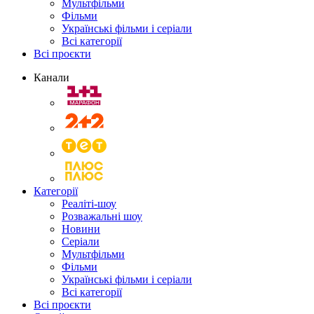
Мультфільми
Фільми
Українські фільми і серіали
Всі категорії
Всі проєкти
Канали
Категорії
Реаліті-шоу
Розважальні шоу
Новини
Серіали
Мультфільми
Фільми
Українські фільми і серіали
Всі категорії
Всі проєкти