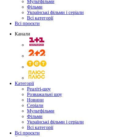
Мультфільми
Фільми
Українські фільми і серіали
Всі категорії
Всі проєкти
Канали
Категорії
Реаліті-шоу
Розважальні шоу
Новини
Серіали
Мультфільми
Фільми
Українські фільми і серіали
Всі категорії
Всі проєкти