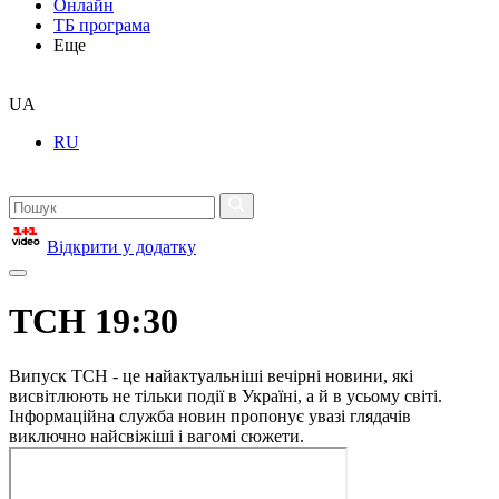
Онлайн
ТБ програма
Еще
UA
RU
Відкрити у додатку
ТСН 19:30
Випуск ТСН - це найактуальніші вечірні новини, які
висвітлюють не тільки події в Україні, а й в усьому світі.
Інформаційна служба новин пропонує увазі глядачів
виключно найсвіжіші і вагомі сюжети.