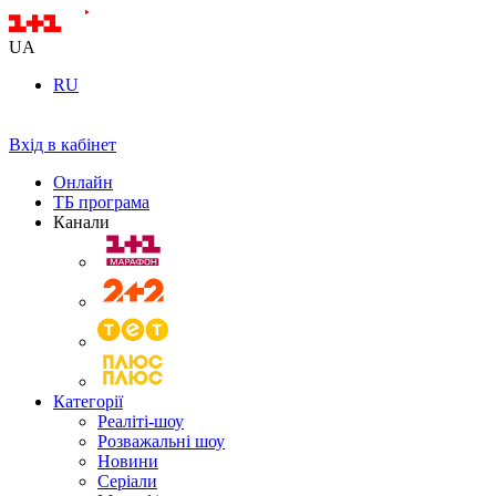
UA
RU
Вхід в кабінет
Онлайн
ТБ програма
Канали
Категорії
Реаліті-шоу
Розважальні шоу
Новини
Серіали