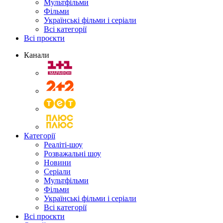
Мультфільми
Фільми
Українські фільми і серіали
Всі категорії
Всі проєкти
Канали
Категорії
Реаліті-шоу
Розважальні шоу
Новини
Серіали
Мультфільми
Фільми
Українські фільми і серіали
Всі категорії
Всі проєкти