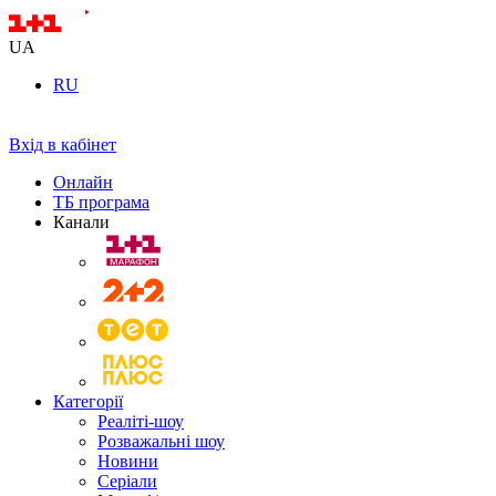
UA
RU
Вхід в кабінет
Онлайн
ТБ програма
Канали
Категорії
Реаліті-шоу
Розважальні шоу
Новини
Серіали