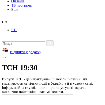
Онлайн
ТБ програма
Еще
UA
RU
Відкрити у додатку
ТСН 19:30
Випуск ТСН - це найактуальніші вечірні новини, які
висвітлюють не тільки події в Україні, а й в усьому світі.
Інформаційна служба новин пропонує увазі глядачів
виключно найсвіжіші і вагомі сюжети.