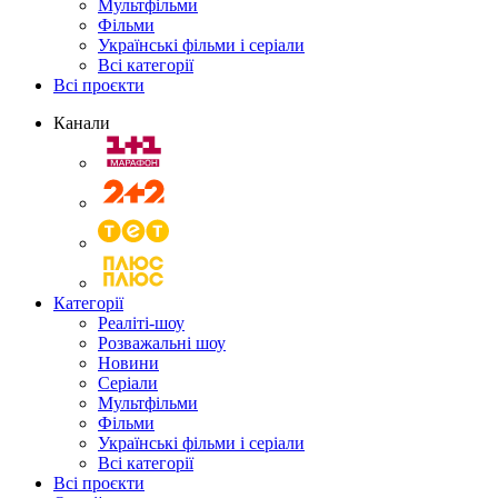
Мультфільми
Фільми
Українські фільми і серіали
Всі категорії
Всі проєкти
Канали
Категорії
Реаліті-шоу
Розважальні шоу
Новини
Серіали
Мультфільми
Фільми
Українські фільми і серіали
Всі категорії
Всі проєкти