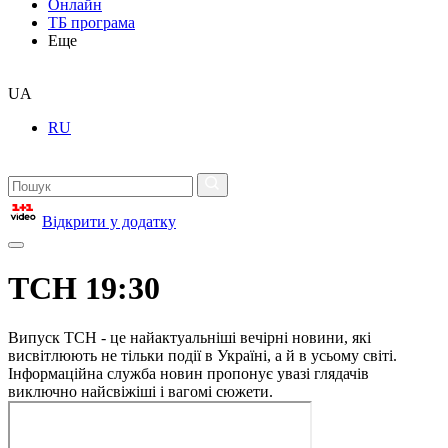
Онлайн
ТБ програма
Еще
UA
RU
Відкрити у додатку
ТСН 19:30
Випуск ТСН - це найактуальніші вечірні новини, які
висвітлюють не тільки події в Україні, а й в усьому світі.
Інформаційна служба новин пропонує увазі глядачів
виключно найсвіжіші і вагомі сюжети.