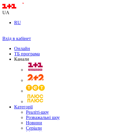
UA
RU
Вхід в кабінет
Онлайн
ТБ програма
Канали
Категорії
Реаліті-шоу
Розважальні шоу
Новини
Серіали