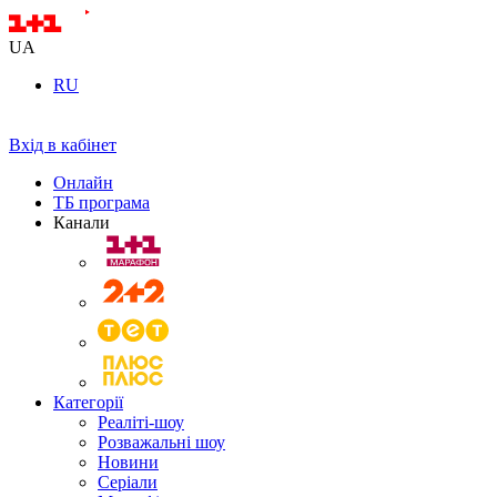
UA
RU
Вхід в кабінет
Онлайн
ТБ програма
Канали
Категорії
Реаліті-шоу
Розважальні шоу
Новини
Серіали