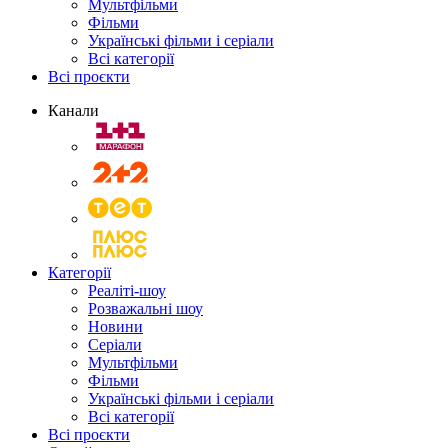
Мультфільми
Фільми
Українські фільми і серіали
Всі категорії
Всі проєкти
Канали
Категорії
Реаліті-шоу
Розважальні шоу
Новини
Серіали
Мультфільми
Фільми
Українські фільми і серіали
Всі категорії
Всі проєкти