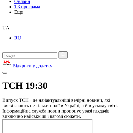
Онлайн
ТБ програма
Еще
UA
RU
Відкрити у додатку
ТСН 19:30
Випуск ТСН - це найактуальніші вечірні новини, які
висвітлюють не тільки події в Україні, а й в усьому світі.
Інформаційна служба новин пропонує увазі глядачів
виключно найсвіжіші і вагомі сюжети.