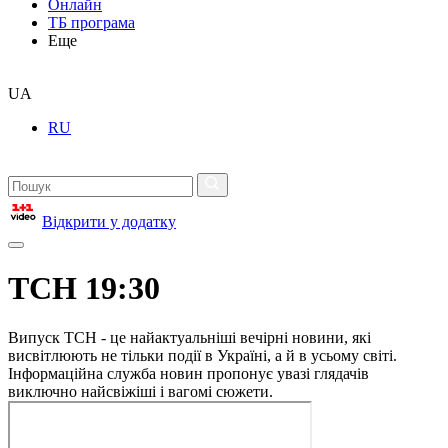
Онлайн
ТБ програма
Еще
UA
RU
Відкрити у додатку
ТСН 19:30
Випуск ТСН - це найактуальніші вечірні новини, які
висвітлюють не тільки події в Україні, а й в усьому світі.
Інформаційна служба новин пропонує увазі глядачів
виключно найсвіжіші і вагомі сюжети.