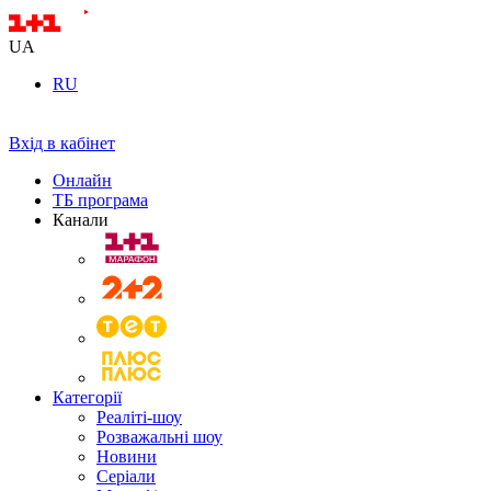
UA
RU
Вхід в кабінет
Онлайн
ТБ програма
Канали
Категорії
Реаліті-шоу
Розважальні шоу
Новини
Серіали