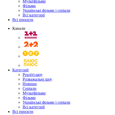
Мультфільми
Фільми
Українські фільми і серіали
Всі категорії
Всі проєкти
Канали
Категорії
Реаліті-шоу
Розважальні шоу
Новини
Серіали
Мультфільми
Фільми
Українські фільми і серіали
Всі категорії
Всі проєкти