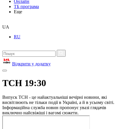
Онлайн
ТБ програма
Еще
UA
RU
Відкрити у додатку
ТСН 19:30
Випуск ТСН - це найактуальніші вечірні новини, які
висвітлюють не тільки події в Україні, а й в усьому світі.
Інформаційна служба новин пропонує увазі глядачів
виключно найсвіжіші і вагомі сюжети.