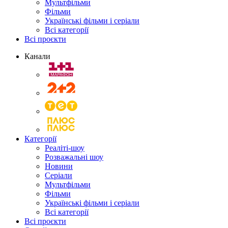
Мультфільми
Фільми
Українські фільми і серіали
Всі категорії
Всі проєкти
Канали
Категорії
Реаліті-шоу
Розважальні шоу
Новини
Серіали
Мультфільми
Фільми
Українські фільми і серіали
Всі категорії
Всі проєкти