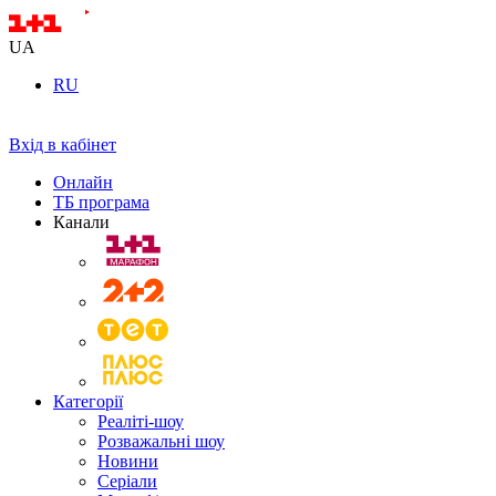
UA
RU
Вхід в кабінет
Онлайн
ТБ програма
Канали
Категорії
Реаліті-шоу
Розважальні шоу
Новини
Серіали