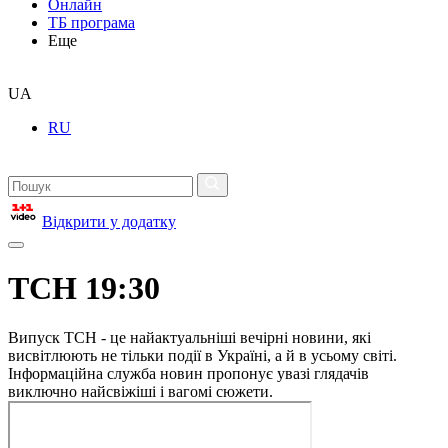
Онлайн
ТБ програма
Еще
UA
RU
Відкрити у додатку
ТСН 19:30
Випуск ТСН - це найактуальніші вечірні новини, які
висвітлюють не тільки події в Україні, а й в усьому світі.
Інформаційна служба новин пропонує увазі глядачів
виключно найсвіжіші і вагомі сюжети.