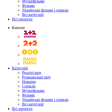
Мультфільми
Фільми
Українські фільми і серіали
Всі категорії
Всі проєкти
Канали
Категорії
Реаліті-шоу
Розважальні шоу
Новини
Серіали
Мультфільми
Фільми
Українські фільми і серіали
Всі категорії
Всі проєкти