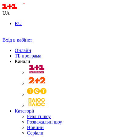
UA
RU
Вхід в кабінет
Онлайн
ТБ програма
Канали
Категорії
Реаліті-шоу
Розважальні шоу
Новини
Серіали