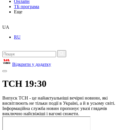
Онлайн
ТБ програма
Еще
UA
RU
Відкрити у додатку
ТСН 19:30
Випуск ТСН - це найактуальніші вечірні новини, які
висвітлюють не тільки події в Україні, а й в усьому світі.
Інформаційна служба новин пропонує увазі глядачів
виключно найсвіжіші і вагомі сюжети.