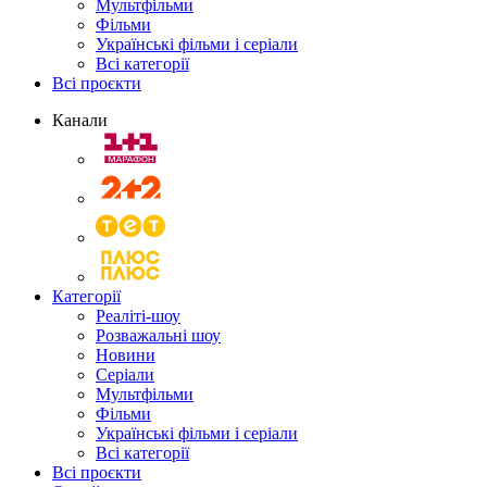
Мультфільми
Фільми
Українські фільми і серіали
Всі категорії
Всі проєкти
Канали
Категорії
Реаліті-шоу
Розважальні шоу
Новини
Серіали
Мультфільми
Фільми
Українські фільми і серіали
Всі категорії
Всі проєкти