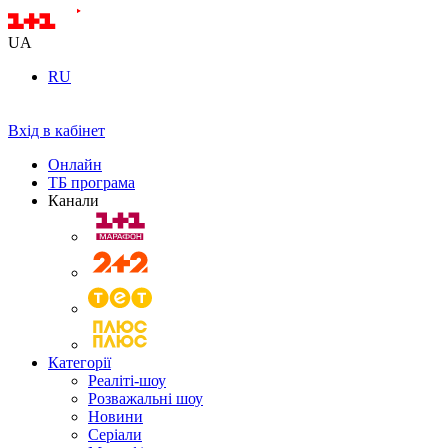
UA
RU
Вхід в кабінет
Онлайн
ТБ програма
Канали
Категорії
Реаліті-шоу
Розважальні шоу
Новини
Серіали