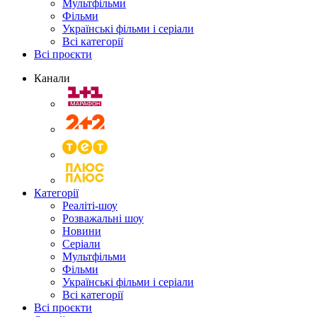
Мультфільми
Фільми
Українські фільми і серіали
Всі категорії
Всі проєкти
Канали
Категорії
Реаліті-шоу
Розважальні шоу
Новини
Серіали
Мультфільми
Фільми
Українські фільми і серіали
Всі категорії
Всі проєкти