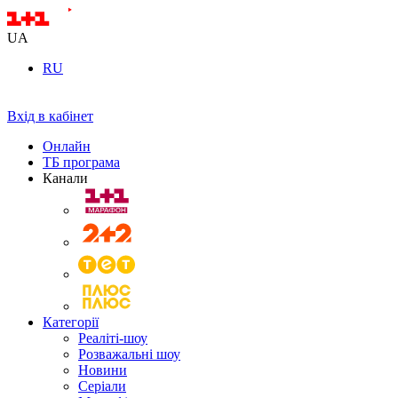
UA
RU
Вхід в кабінет
Онлайн
ТБ програма
Канали
Категорії
Реаліті-шоу
Розважальні шоу
Новини
Серіали