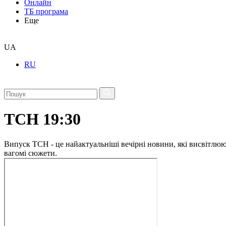
Онлайн
ТБ програма
Еще
UA
RU
ТСН 19:30
Випуск ТСН - це найактуальніші вечірні новини, які висвітлюють
вагомі сюжети.