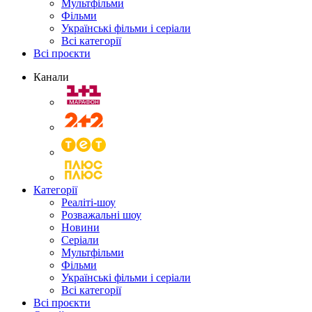
Мультфільми
Фільми
Українські фільми і серіали
Всі категорії
Всі проєкти
Канали
Категорії
Реаліті-шоу
Розважальні шоу
Новини
Серіали
Мультфільми
Фільми
Українські фільми і серіали
Всі категорії
Всі проєкти