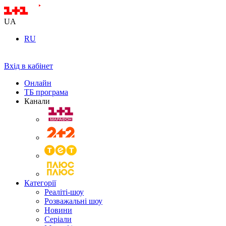
UA
RU
Вхід в кабінет
Онлайн
ТБ програма
Канали
Категорії
Реаліті-шоу
Розважальні шоу
Новини
Серіали