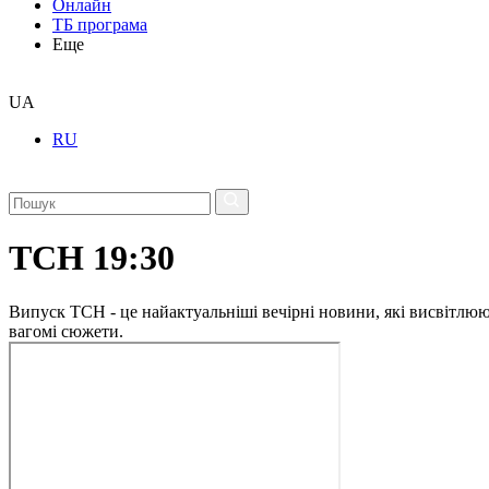
Онлайн
ТБ програма
Еще
UA
RU
ТСН 19:30
Випуск ТСН - це найактуальніші вечірні новини, які висвітлюють
вагомі сюжети.