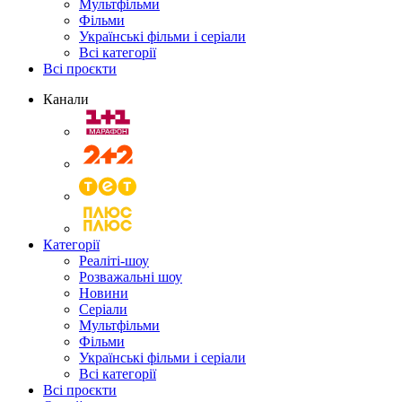
Мультфільми
Фільми
Українські фільми і серіали
Всі категорії
Всі проєкти
Канали
Категорії
Реаліті-шоу
Розважальні шоу
Новини
Серіали
Мультфільми
Фільми
Українські фільми і серіали
Всі категорії
Всі проєкти