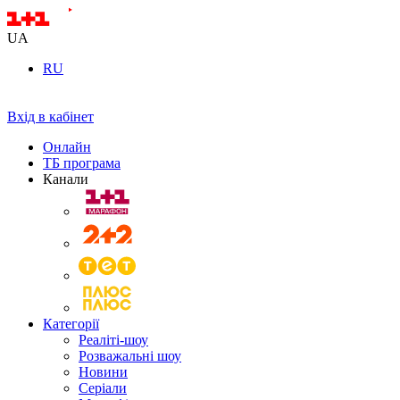
UA
RU
Вхід в кабінет
Онлайн
ТБ програма
Канали
Категорії
Реаліті-шоу
Розважальні шоу
Новини
Серіали