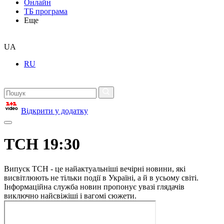
Онлайн
ТБ програма
Еще
UA
RU
Відкрити у додатку
ТСН 19:30
Випуск ТСН - це найактуальніші вечірні новини, які
висвітлюють не тільки події в Україні, а й в усьому світі.
Інформаційна служба новин пропонує увазі глядачів
виключно найсвіжіші і вагомі сюжети.