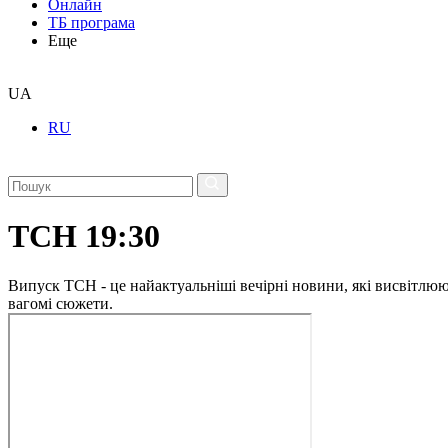
Онлайн
ТБ програма
Еще
UA
RU
ТСН 19:30
Випуск ТСН - це найактуальніші вечірні новини, які висвітлюють
вагомі сюжети.