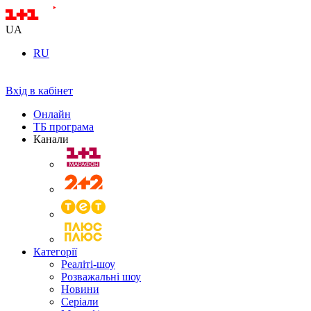
UA
RU
Вхід в кабінет
Онлайн
ТБ програма
Канали
Категорії
Реаліті-шоу
Розважальні шоу
Новини
Серіали