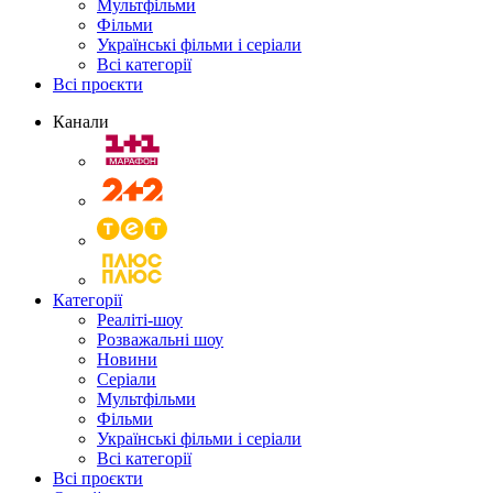
Мультфільми
Фільми
Українські фільми і серіали
Всі категорії
Всі проєкти
Канали
Категорії
Реаліті-шоу
Розважальні шоу
Новини
Серіали
Мультфільми
Фільми
Українські фільми і серіали
Всі категорії
Всі проєкти