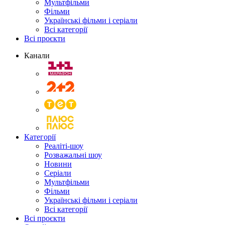
Мультфільми
Фільми
Українські фільми і серіали
Всі категорії
Всі проєкти
Канали
Категорії
Реаліті-шоу
Розважальні шоу
Новини
Серіали
Мультфільми
Фільми
Українські фільми і серіали
Всі категорії
Всі проєкти