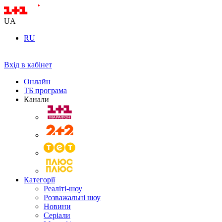
UA
RU
Вхід в кабінет
Онлайн
ТБ програма
Канали
Категорії
Реаліті-шоу
Розважальні шоу
Новини
Серіали