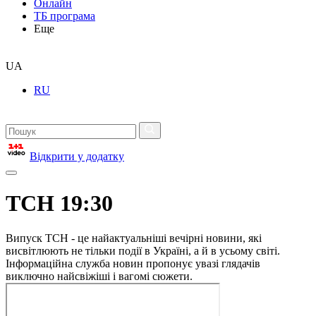
Онлайн
ТБ програма
Еще
UA
RU
Відкрити у додатку
ТСН 19:30
Випуск ТСН - це найактуальніші вечірні новини, які
висвітлюють не тільки події в Україні, а й в усьому світі.
Інформаційна служба новин пропонує увазі глядачів
виключно найсвіжіші і вагомі сюжети.