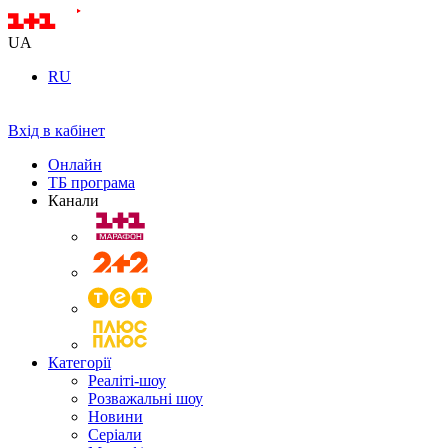
UA
RU
Вхід в кабінет
Онлайн
ТБ програма
Канали
Категорії
Реаліті-шоу
Розважальні шоу
Новини
Серіали