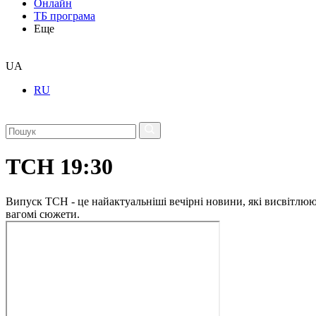
Онлайн
ТБ програма
Еще
UA
RU
ТСН 19:30
Випуск ТСН - це найактуальніші вечірні новини, які висвітлюють
вагомі сюжети.