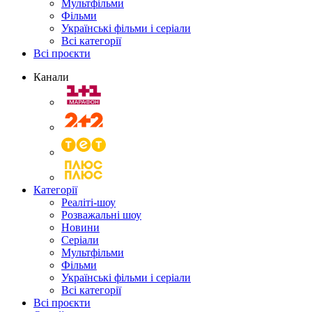
Мультфільми
Фільми
Українські фільми і серіали
Всі категорії
Всі проєкти
Канали
Категорії
Реаліті-шоу
Розважальні шоу
Новини
Серіали
Мультфільми
Фільми
Українські фільми і серіали
Всі категорії
Всі проєкти