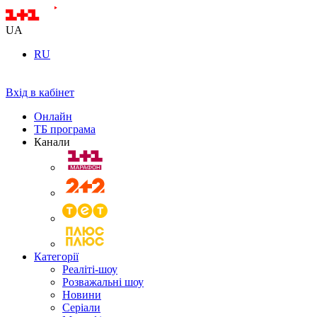
UA
RU
Вхід в кабінет
Онлайн
ТБ програма
Канали
Категорії
Реаліті-шоу
Розважальні шоу
Новини
Серіали