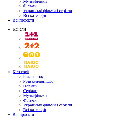
Мультфільми
Фільми
Українські фільми і серіали
Всі категорії
Всі проєкти
Канали
Категорії
Реаліті-шоу
Розважальні шоу
Новини
Серіали
Мультфільми
Фільми
Українські фільми і серіали
Всі категорії
Всі проєкти