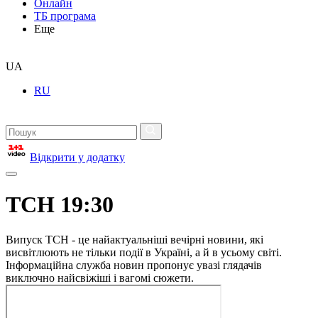
Онлайн
ТБ програма
Еще
UA
RU
Відкрити у додатку
ТСН 19:30
Випуск ТСН - це найактуальніші вечірні новини, які
висвітлюють не тільки події в Україні, а й в усьому світі.
Інформаційна служба новин пропонує увазі глядачів
виключно найсвіжіші і вагомі сюжети.