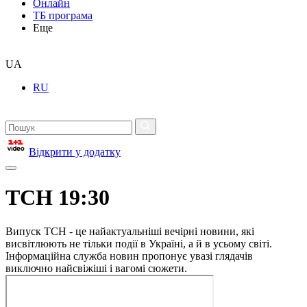
Онлайн
ТБ програма
Еще
UA
RU
Відкрити у додатку
ТСН 19:30
Випуск ТСН - це найактуальніші вечірні новини, які
висвітлюють не тільки події в Україні, а й в усьому світі.
Інформаційна служба новин пропонує увазі глядачів
виключно найсвіжіші і вагомі сюжети.