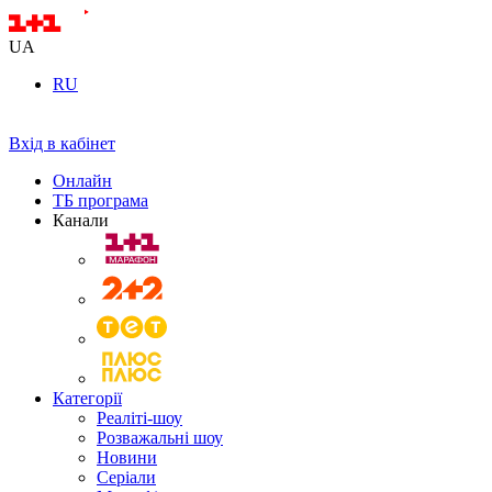
UA
RU
Вхід в кабінет
Онлайн
ТБ програма
Канали
Категорії
Реаліті-шоу
Розважальні шоу
Новини
Серіали