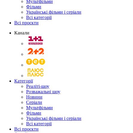
Мультфільми
Фільми
Українські фільми і серіали
Всі категорії
Всі проєкти
Канали
Категорії
Реаліті-шоу
Розважальні шоу
Новини
Серіали
Мультфільми
Фільми
Українські фільми і серіали
Всі категорії
Всі проєкти