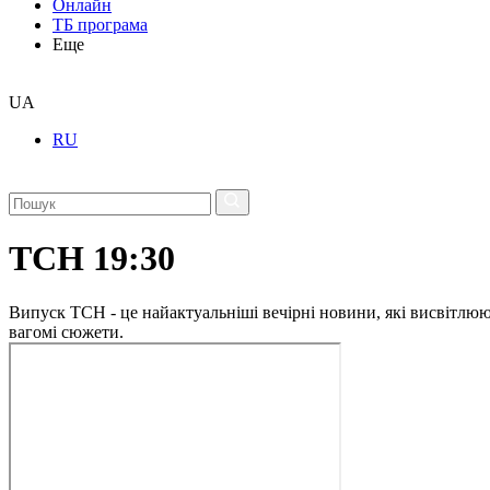
Онлайн
ТБ програма
Еще
UA
RU
ТСН 19:30
Випуск ТСН - це найактуальніші вечірні новини, які висвітлюють
вагомі сюжети.