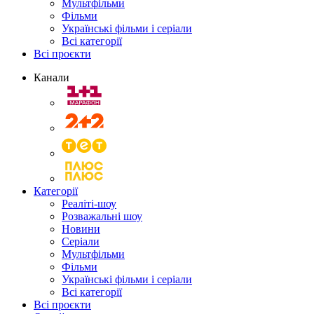
Мультфільми
Фільми
Українські фільми і серіали
Всі категорії
Всі проєкти
Канали
Категорії
Реаліті-шоу
Розважальні шоу
Новини
Серіали
Мультфільми
Фільми
Українські фільми і серіали
Всі категорії
Всі проєкти