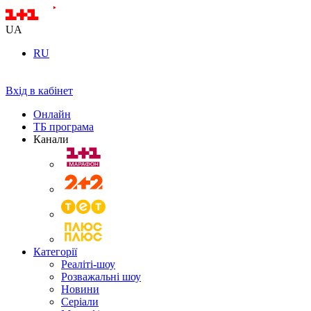
UA
RU
Вхід в кабінет
Онлайн
ТБ програма
Канали
Категорії
Реаліті-шоу
Розважальні шоу
Новини
Серіали