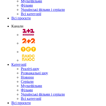
Мультфільми
Фільми
Українські фільми і серіали
Всі категорії
Всі проєкти
Канали
Категорії
Реаліті-шоу
Розважальні шоу
Новини
Серіали
Мультфільми
Фільми
Українські фільми і серіали
Всі категорії
Всі проєкти