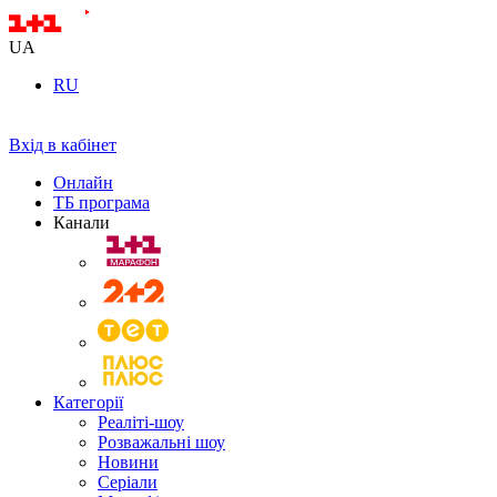
UA
RU
Вхід в кабінет
Онлайн
ТБ програма
Канали
Категорії
Реаліті-шоу
Розважальні шоу
Новини
Серіали