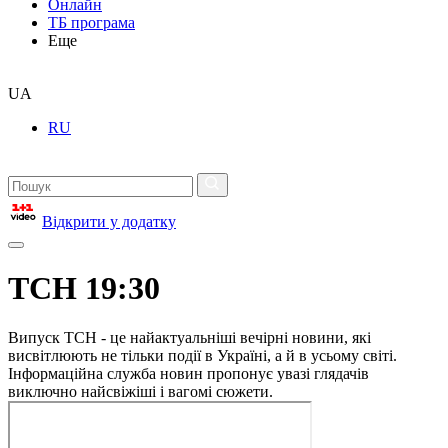
Онлайн
ТБ програма
Еще
UA
RU
Відкрити у додатку
ТСН 19:30
Випуск ТСН - це найактуальніші вечірні новини, які
висвітлюють не тільки події в Україні, а й в усьому світі.
Інформаційна служба новин пропонує увазі глядачів
виключно найсвіжіші і вагомі сюжети.