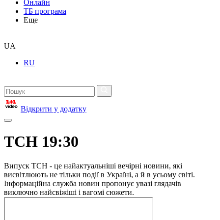
Онлайн
ТБ програма
Еще
UA
RU
Відкрити у додатку
ТСН 19:30
Випуск ТСН - це найактуальніші вечірні новини, які
висвітлюють не тільки події в Україні, а й в усьому світі.
Інформаційна служба новин пропонує увазі глядачів
виключно найсвіжіші і вагомі сюжети.