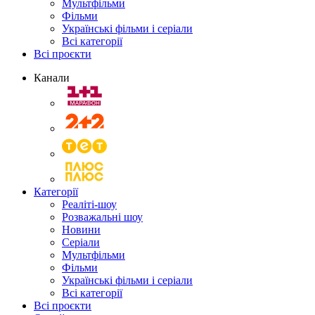
Мультфільми
Фільми
Українські фільми і серіали
Всі категорії
Всі проєкти
Канали
Категорії
Реаліті-шоу
Розважальні шоу
Новини
Серіали
Мультфільми
Фільми
Українські фільми і серіали
Всі категорії
Всі проєкти