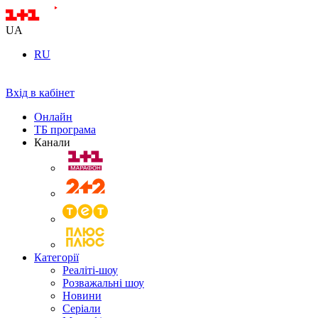
UA
RU
Вхід в кабінет
Онлайн
ТБ програма
Канали
Категорії
Реаліті-шоу
Розважальні шоу
Новини
Серіали