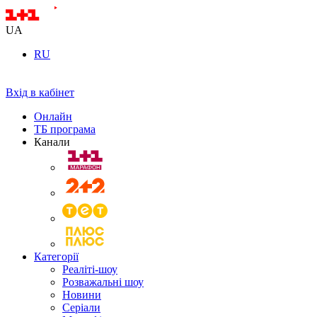
UA
RU
Вхід в кабінет
Онлайн
ТБ програма
Канали
Категорії
Реаліті-шоу
Розважальні шоу
Новини
Серіали