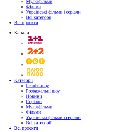
Мультфільми
Фільми
Українські фільми і серіали
Всі категорії
Всі проєкти
Канали
Категорії
Реаліті-шоу
Розважальні шоу
Новини
Серіали
Мультфільми
Фільми
Українські фільми і серіали
Всі категорії
Всі проєкти