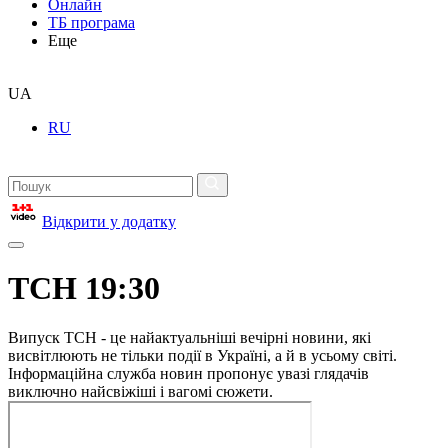
Онлайн
ТБ програма
Еще
UA
RU
Відкрити у додатку
ТСН 19:30
Випуск ТСН - це найактуальніші вечірні новини, які
висвітлюють не тільки події в Україні, а й в усьому світі.
Інформаційна служба новин пропонує увазі глядачів
виключно найсвіжіші і вагомі сюжети.