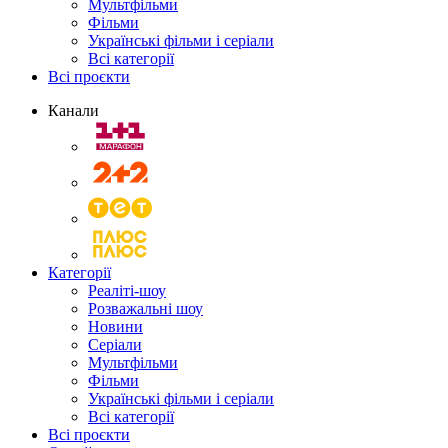
Мультфільми
Фільми
Українські фільми і серіали
Всі категорії
Всі проєкти
Канали
Категорії
Реаліті-шоу
Розважальні шоу
Новини
Серіали
Мультфільми
Фільми
Українські фільми і серіали
Всі категорії
Всі проєкти