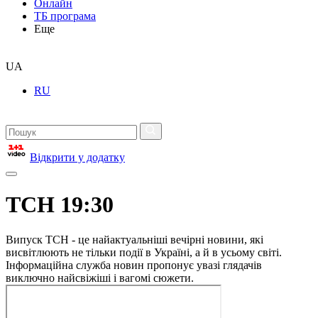
Онлайн
ТБ програма
Еще
UA
RU
Відкрити у додатку
ТСН 19:30
Випуск ТСН - це найактуальніші вечірні новини, які
висвітлюють не тільки події в Україні, а й в усьому світі.
Інформаційна служба новин пропонує увазі глядачів
виключно найсвіжіші і вагомі сюжети.