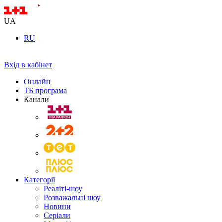
UA
RU
Вхід в кабінет
Онлайн
ТБ програма
Канали
Категорії
Реаліті-шоу
Розважальні шоу
Новини
Серіали