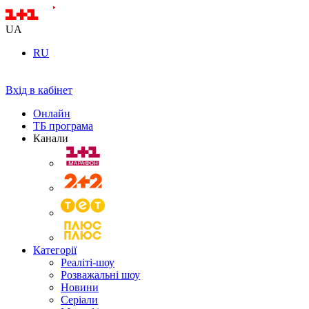
UA
RU
Вхід в кабінет
Онлайн
ТБ програма
Канали
Категорії
Реаліті-шоу
Розважальні шоу
Новини
Серіали