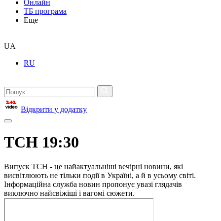
Онлайн
ТБ програма
Еще
UA
RU
Відкрити у додатку
ТСН 19:30
Випуск ТСН - це найактуальніші вечірні новини, які
висвітлюють не тільки події в Україні, а й в усьому світі.
Інформаційна служба новин пропонує увазі глядачів
виключно найсвіжіші і вагомі сюжети.