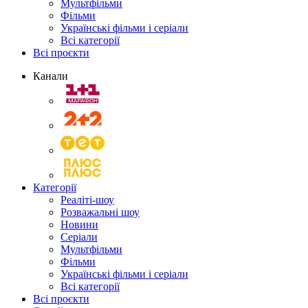
Мультфільми
Фільми
Українські фільми і серіали
Всі категорії
Всі проєкти
Канали
Категорії
Реаліті-шоу
Розважальні шоу
Новини
Серіали
Мультфільми
Фільми
Українські фільми і серіали
Всі категорії
Всі проєкти