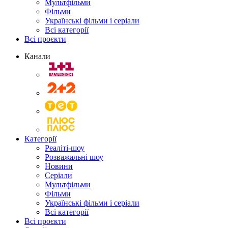
Мультфільми
Фільми
Українські фільми і серіали
Всі категорії
Всі проєкти
Канали
Категорії
Реаліті-шоу
Розважальні шоу
Новини
Серіали
Мультфільми
Фільми
Українські фільми і серіали
Всі категорії
Всі проєкти