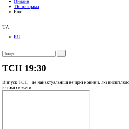
Онлайн
ТБ програма
Еще
UA
RU
ТСН 19:30
Випуск ТСН - це найактуальніші вечірні новини, які висвітлюють
вагомі сюжети.