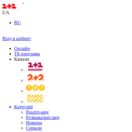
UA
RU
Вхід в кабінет
Онлайн
ТБ програма
Канали
Категорії
Реаліті-шоу
Розважальні шоу
Новини
Серіали