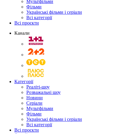
Мультфільми
Фільми
Українські фільми і серіали
Всі категорії
Всі проєкти
Канали
Категорії
Реаліті-шоу
Розважальні шоу
Новини
Серіали
Мультфільми
Фільми
Українські фільми і серіали
Всі категорії
Всі проєкти