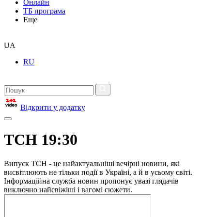
Онлайн
ТБ програма
Еще
UA
RU
Відкрити у додатку
ТСН 19:30
Випуск ТСН - це найактуальніші вечірні новини, які
висвітлюють не тільки події в Україні, а й в усьому світі.
Інформаційна служба новин пропонує увазі глядачів
виключно найсвіжіші і вагомі сюжети.