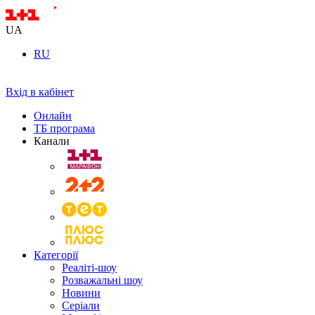
UA
RU
Вхід в кабінет
Онлайн
ТБ програма
Канали
Категорії
Реаліті-шоу
Розважальні шоу
Новини
Серіали