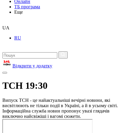
Онлайн
ТБ програма
Еще
UA
RU
Відкрити у додатку
ТСН 19:30
Випуск ТСН - це найактуальніші вечірні новини, які
висвітлюють не тільки події в Україні, а й в усьому світі.
Інформаційна служба новин пропонує увазі глядачів
виключно найсвіжіші і вагомі сюжети.