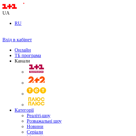
UA
RU
Вхід в кабінет
Онлайн
ТБ програма
Канали
Категорії
Реаліті-шоу
Розважальні шоу
Новини
Серіали