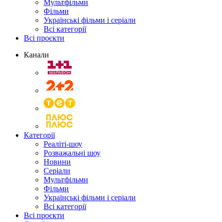
Мультфільми
Фільми
Українські фільми і серіали
Всі категорії
Всі проєкти
Канали
Категорії
Реаліті-шоу
Розважальні шоу
Новини
Серіали
Мультфільми
Фільми
Українські фільми і серіали
Всі категорії
Всі проєкти