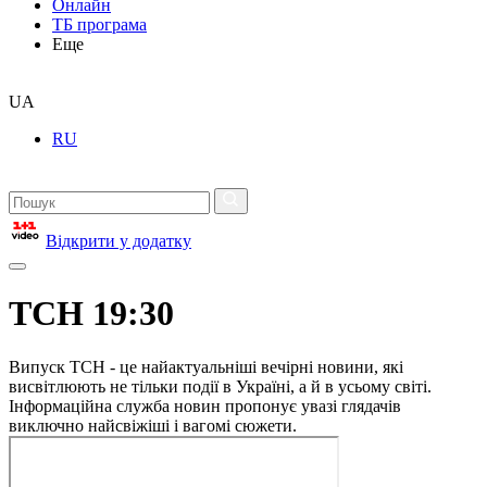
Онлайн
ТБ програма
Еще
UA
RU
Відкрити у додатку
ТСН 19:30
Випуск ТСН - це найактуальніші вечірні новини, які
висвітлюють не тільки події в Україні, а й в усьому світі.
Інформаційна служба новин пропонує увазі глядачів
виключно найсвіжіші і вагомі сюжети.