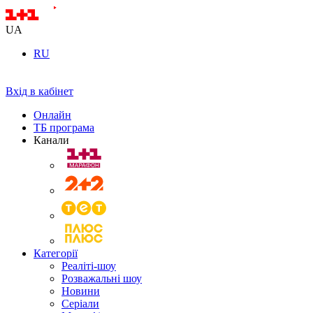
UA
RU
Вхід в кабінет
Онлайн
ТБ програма
Канали
Категорії
Реаліті-шоу
Розважальні шоу
Новини
Серіали