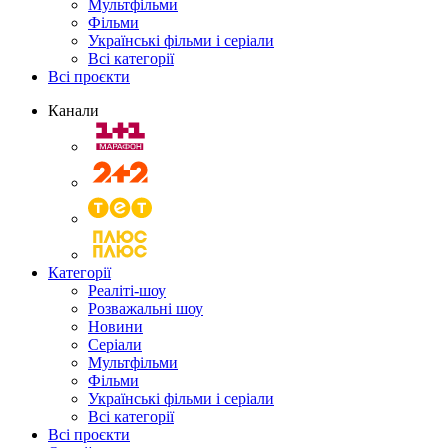
Мультфільми
Фільми
Українські фільми і серіали
Всі категорії
Всі проєкти
Канали
Категорії
Реаліті-шоу
Розважальні шоу
Новини
Серіали
Мультфільми
Фільми
Українські фільми і серіали
Всі категорії
Всі проєкти