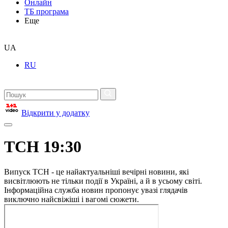
Онлайн
ТБ програма
Еще
UA
RU
Відкрити у додатку
ТСН 19:30
Випуск ТСН - це найактуальніші вечірні новини, які
висвітлюють не тільки події в Україні, а й в усьому світі.
Інформаційна служба новин пропонує увазі глядачів
виключно найсвіжіші і вагомі сюжети.