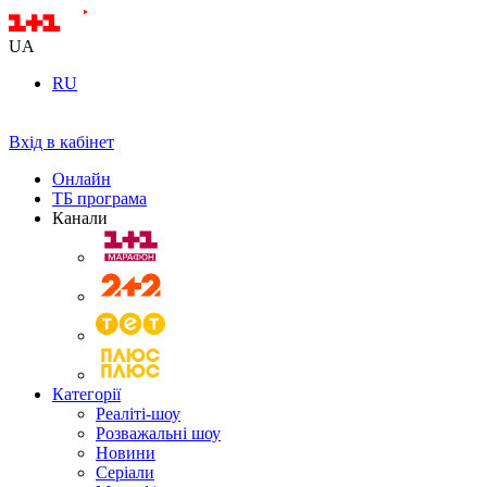
UA
RU
Вхід в кабінет
Онлайн
ТБ програма
Канали
Категорії
Реаліті-шоу
Розважальні шоу
Новини
Серіали