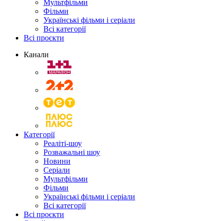
Мультфільми
Фільми
Українські фільми і серіали
Всі категорії
Всі проєкти
Канали
Категорії
Реаліті-шоу
Розважальні шоу
Новини
Серіали
Мультфільми
Фільми
Українські фільми і серіали
Всі категорії
Всі проєкти