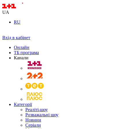
UA
RU
Вхід в кабінет
Онлайн
ТБ програма
Канали
Категорії
Реаліті-шоу
Розважальні шоу
Новини
Серіали