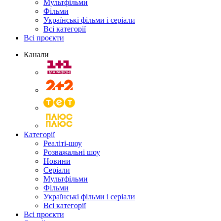
Мультфільми
Фільми
Українські фільми і серіали
Всі категорії
Всі проєкти
Канали
Категорії
Реаліті-шоу
Розважальні шоу
Новини
Серіали
Мультфільми
Фільми
Українські фільми і серіали
Всі категорії
Всі проєкти