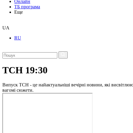
Онлайн
ТБ програма
Еще
UA
RU
ТСН 19:30
Випуск ТСН - це найактуальніші вечірні новини, які висвітлюють
вагомі сюжети.