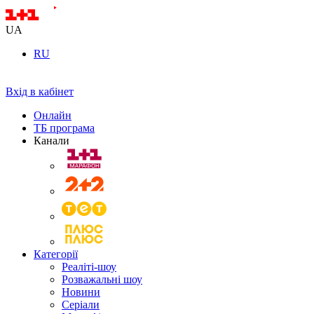
UA
RU
Вхід в кабінет
Онлайн
ТБ програма
Канали
Категорії
Реаліті-шоу
Розважальні шоу
Новини
Серіали