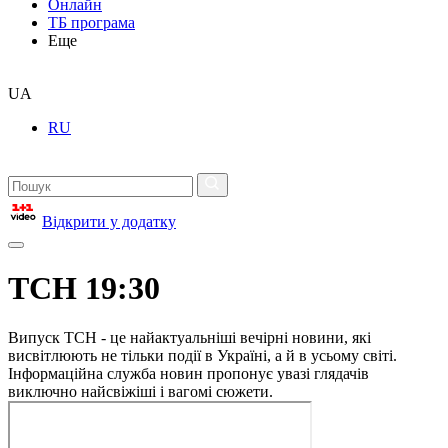
Онлайн
ТБ програма
Еще
UA
RU
Відкрити у додатку
ТСН 19:30
Випуск ТСН - це найактуальніші вечірні новини, які
висвітлюють не тільки події в Україні, а й в усьому світі.
Інформаційна служба новин пропонує увазі глядачів
виключно найсвіжіші і вагомі сюжети.