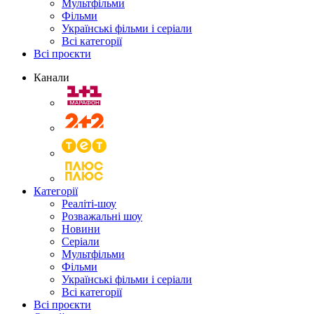
Мультфільми
Фільми
Українські фільми і серіали
Всі категорії
Всі проєкти
Канали
Категорії
Реаліті-шоу
Розважальні шоу
Новини
Серіали
Мультфільми
Фільми
Українські фільми і серіали
Всі категорії
Всі проєкти