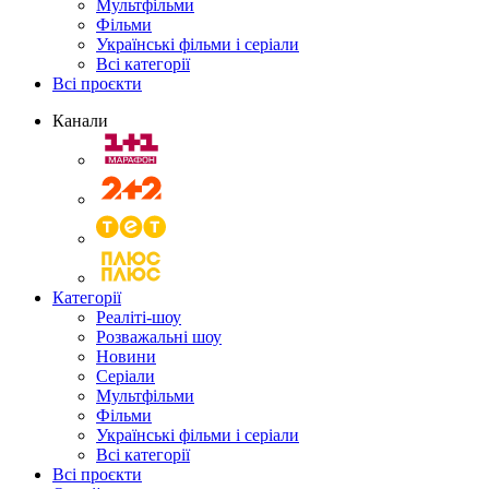
Мультфільми
Фільми
Українські фільми і серіали
Всі категорії
Всі проєкти
Канали
Категорії
Реаліті-шоу
Розважальні шоу
Новини
Серіали
Мультфільми
Фільми
Українські фільми і серіали
Всі категорії
Всі проєкти