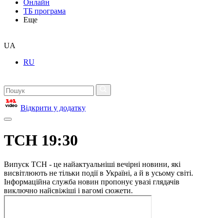
Онлайн
ТБ програма
Еще
UA
RU
Відкрити у додатку
ТСН 19:30
Випуск ТСН - це найактуальніші вечірні новини, які
висвітлюють не тільки події в Україні, а й в усьому світі.
Інформаційна служба новин пропонує увазі глядачів
виключно найсвіжіші і вагомі сюжети.