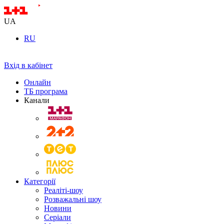
UA
RU
Вхід в кабінет
Онлайн
ТБ програма
Канали
Категорії
Реаліті-шоу
Розважальні шоу
Новини
Серіали