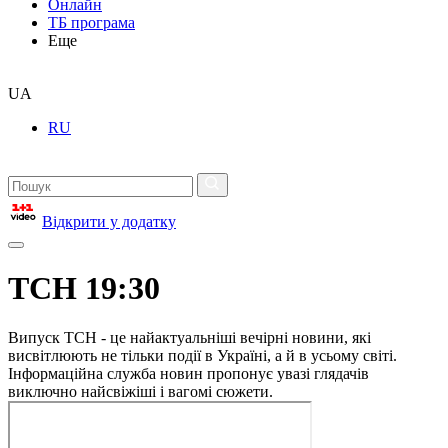
Онлайн
ТБ програма
Еще
UA
RU
Відкрити у додатку
ТСН 19:30
Випуск ТСН - це найактуальніші вечірні новини, які
висвітлюють не тільки події в Україні, а й в усьому світі.
Інформаційна служба новин пропонує увазі глядачів
виключно найсвіжіші і вагомі сюжети.