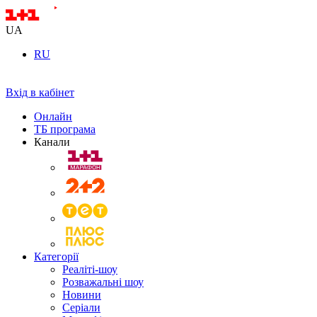
UA
RU
Вхід в кабінет
Онлайн
ТБ програма
Канали
Категорії
Реаліті-шоу
Розважальні шоу
Новини
Серіали