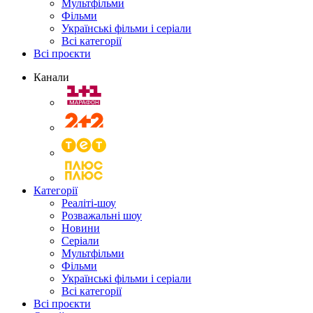
Мультфільми
Фільми
Українські фільми і серіали
Всі категорії
Всі проєкти
Канали
Категорії
Реаліті-шоу
Розважальні шоу
Новини
Серіали
Мультфільми
Фільми
Українські фільми і серіали
Всі категорії
Всі проєкти