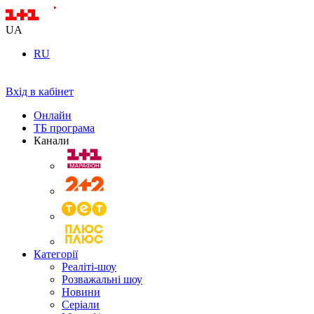
UA
RU
Вхід в кабінет
Онлайн
ТБ програма
Канали
Категорії
Реаліті-шоу
Розважальні шоу
Новини
Серіали