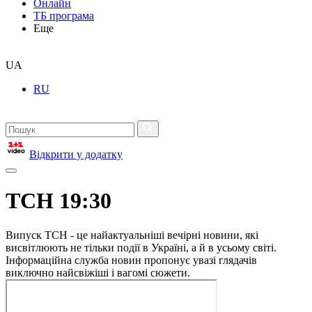
Онлайн
ТБ програма
Еще
UA
RU
Відкрити у додатку
ТСН 19:30
Випуск ТСН - це найактуальніші вечірні новини, які
висвітлюють не тільки події в Україні, а й в усьому світі.
Інформаційна служба новин пропонує увазі глядачів
виключно найсвіжіші і вагомі сюжети.