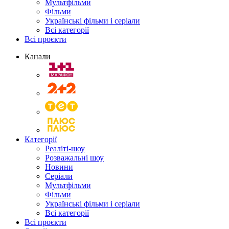
Мультфільми
Фільми
Українські фільми і серіали
Всі категорії
Всі проєкти
Канали
Категорії
Реаліті-шоу
Розважальні шоу
Новини
Серіали
Мультфільми
Фільми
Українські фільми і серіали
Всі категорії
Всі проєкти